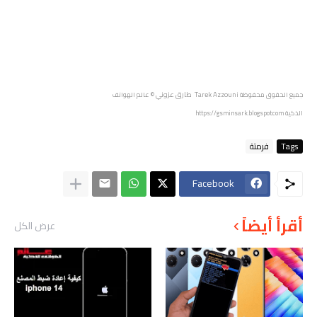
Tarek Azzouni طارق عزوني
جميع الحقوق محفوظة
© عالم الهواتف
الذكية
https://gsminsark.blogspot.com
Tags
فرمتة
Facebook
أقرأ أيضاً
عرض الكل