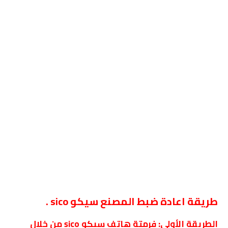
طريقة اعادة ضبط المصنع سيكو sico .
الطريقة الأولى: فرمتة هاتف سيكو sico من خلال