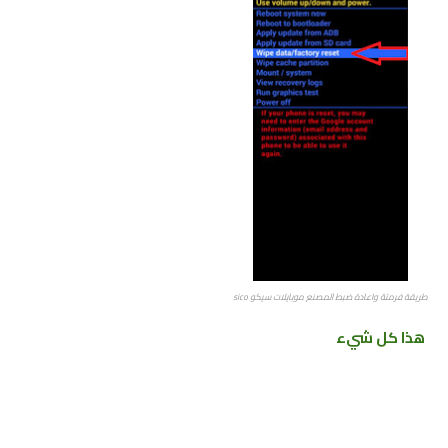
طريقة فرمتة واعادة ضبط المصنع موبايلات سيكو sico
هذا كل شيء