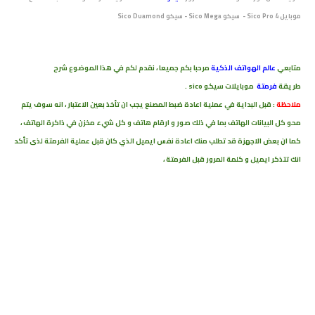
موبايل Sico Pro 4 - سيكو Sico Mega - سيكو Sico Duamond
متابعي
عالم الهواتف الذكية
مرحبا بكم
جميعا ، نقدم لكم في هذا الموضوع شرح
طريقة
فرمتة
موبايلات سيكو sico
.
ملاحظة
: قبل البداية في عملية اعادة
ضبط
المصنع
يجب ان تأخذ بعين الاعتبار ، انه سوف يتم
محو كل البيانات الهاتف بما
في ذلك صور و ارقام
هاتف و كل شيء
مخزن
في
ذاكرة الهاتف ،
كما ان بعض الاجهزة قد تطلب منك اعادة نفس ايميل الذي كان قبل عملية الفرمتة لذى تأكد
انك تتذكر ايميل و كلمة المرور قبل الفرمتة ،