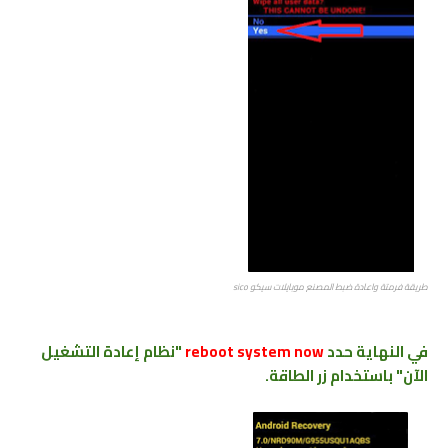
طريقة فرمتة واعادة ضبط المصنع موبايلات سيكو sico
في النهاية حدد
reboot system now
"نظام إعادة التشغيل
الآن" باستخدام زر الطاقة.