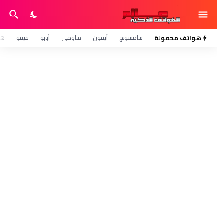
هواتف محمولة
سامسونج
آيفون
شاومي
أوبو
فيفو
هو