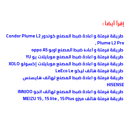
إقرأ أيضاً :
طريقة فرمتة ﻮ اعادة ضبط المصنع كوندور Condor Plume L2
, Plume L2 Pro
طريقة فرمتة و ﺍﻋﺎﺩﺓ ﺿﺒﻂ ﺍﻟﻤﺼﻨﻊ اوبو oppo A5
طريقة فرمتة ﻮ اعادة ضبط المصنع موبايلات يو YU
طريقة فرمتة ﻮ اعادة ضبط المصنع موبايلات إكسولو XOLO
طريقة فرمتة هاتف ليكو LeEco Le
طريقة فرمتة ﻮ اعادة ضبط المصنع ﻟﻬﺎﺗﻒ هايسنس
HISENSE
طريقة فرمتة ﻮ اعادة ضبط المصنع ﻟﻬﺎﺗﻒ انجو INNJOO
طريقة فرمتة هاتف ميزو MEIZU 15 , 15 lite , 15 Plus