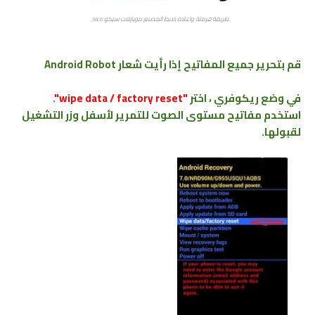
طريقة فرمتة واعادة ضبط المصنع موبايلات سيكو sico
قم بتحرير جميع المفاتيح إذا رأيت شعار
Android Robot
في وضع ريكوفري ، اختر
"wipe data / factory reset"
.
استخدم مفاتيح مستوى الصوت للتمرير لأسفل وزر التشغيل
لقبولها.