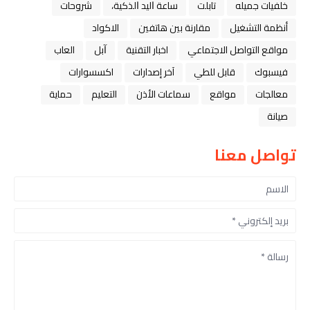
خلفيات جميله
تابلت
ﺳﺎﻋﺔ ﺍﻟﻴﺪ ﺍﻟﺬﻛﻴﺔ،
شروحات
أنظمة التشغيل
مقارنة بين هاتفين
الاكواد
مواقع التواصل الاجتماعي
اخبار التقنية
ﺁﺑﻞ
العاب
فيسبوك
قابل للطي
آخر إصدارات
اكسسوارات
معالجات
مواقع
سماعات الأذن
التعليم
حماية
صيانة
تواصل معنا