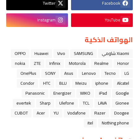
Twitter
Facebook
Instagram
YouTube
الهواتف الذكية
Xiaomi شاومي
SAMSUNG
Vivo
Huawei
OPPO
nokia
ZTE
Infinix
Motorola
Realme
Honor
OnePlus
SONY
Asus
Lenovo
Tecno
LG
Condor
HTC
BLU
Meizu
iphone
Alcatel
Panasonic
Energizer
WIKO
iPad
Google
evertek
Sharp
Ulefone
TCL
LAVA
Gionee
CUBOT
Acer
YU
Vodafone
Razer
Doogee
itel
Nothing phone