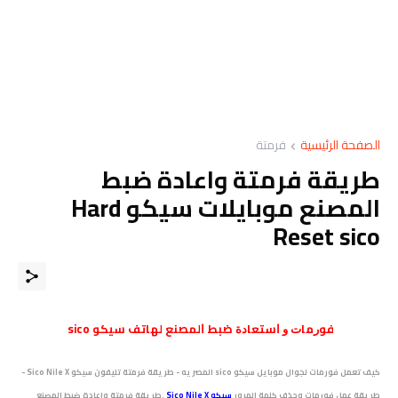
الصفحة الرئيسية
فرمتة
طريقة فرمتة واعادة ضبط
المصنع موبايلات سيكو Hard
Reset sico
ﻓﻮﺭﻣﺎﺕ ﻭ ﺍﺳﺘﻌﺎﺩﺓ ﺿﺒﻂ ﺍﻟﻤﺼﻨﻊ ﻟﻬﺎﺗﻒ سيكو sico
كيف تعمل فورمات لجوال موبايل سيكو sico المصريه - طريقة فرمتة تليفون سيكو Sico Nile X -
ﻃﺮﻳﻘﺔ عمل فورمات وحذف كلمة المرور
سيكو Sico Nile X
.
طريقة فرمتة واعادة ضبط المصنع