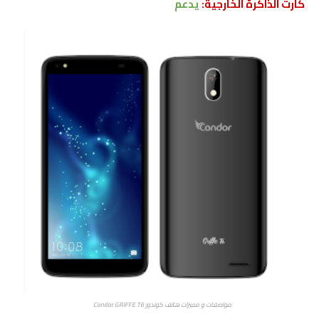
كارت الذاكرة الخارجية:
يدعم
مواصفات و مميزات هاتف كوندور Condor GRIFFE T6