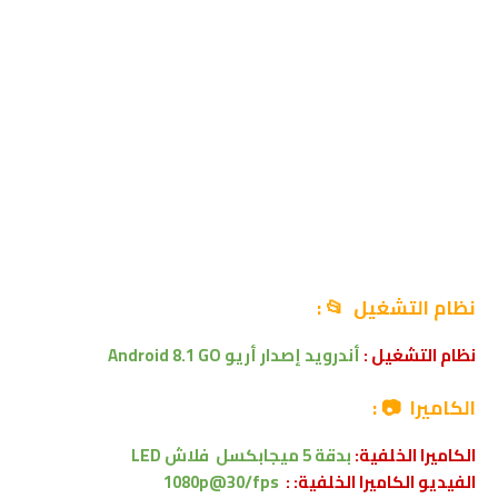
نظام التشغيل 📂 :
نظام التشغيل :
أندرويد إصدار أريو
Android 8.1 GO
الكاميرا 📷 :
الكاميرا الخلفية:
بدقة
5 ميجابكسل
فلاش LED
الفيديو الكاميرا الخلفية: :
1080p@30/fps