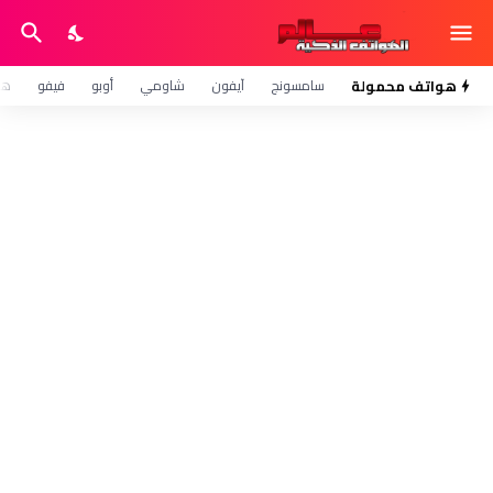
هواتف محمولة
سامسونج
آيفون
شاومي
أوبو
فيفو
هو