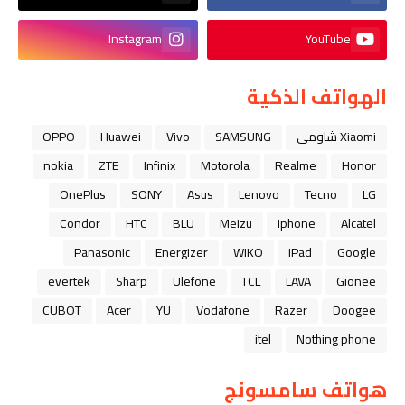
Instagram
YouTube
الهواتف الذكية
Xiaomi شاومي
SAMSUNG
Vivo
Huawei
OPPO
nokia
ZTE
Infinix
Motorola
Realme
Honor
OnePlus
SONY
Asus
Lenovo
Tecno
LG
Condor
HTC
BLU
Meizu
iphone
Alcatel
Panasonic
Energizer
WIKO
iPad
Google
evertek
Sharp
Ulefone
TCL
LAVA
Gionee
CUBOT
Acer
YU
Vodafone
Razer
Doogee
itel
Nothing phone
هواتف سامسونج