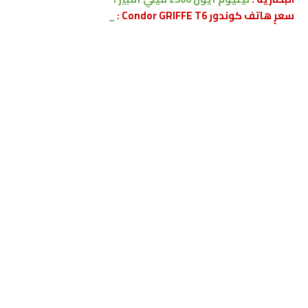
سعرٍ هاتف كوندور Condor GRIFFE T6 :
_