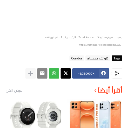
Tarek Azzouni طارق عزوني
جميع الحقوق محفوظة
© عالم الهواتف
الذكية
https://gsminsark.blogspot.com
Tags
هواتف محمولة
Condor
Facebook
أقرأ أيضاً
عرض الكل