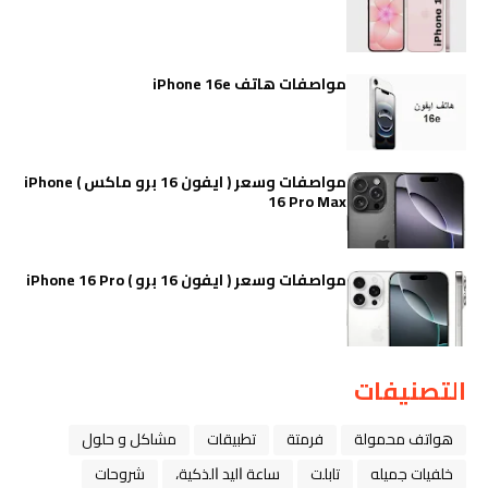
مواصفات هاتف iPhone 16e
مواصفات وسعر ( ايفون 16 برو ماكس ) iPhone
16 Pro Max
مواصفات وسعر ( ايفون 16 برو ) iPhone 16 Pro
التصنيفات
هواتف محمولة
فرمتة
تطبيقات
مشاكل و حلول
خلفيات جميله
تابلت
ﺳﺎﻋﺔ ﺍﻟﻴﺪ ﺍﻟﺬﻛﻴﺔ،
شروحات