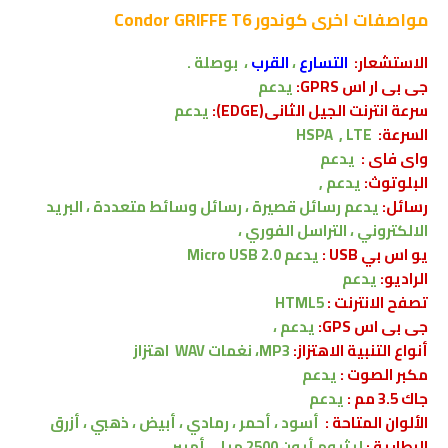
مواصفات اخرى
كوندور Condor GRIFFE T6
الاستشعار:
التسارع
،
القرب
،
بوصلة .
جى بى ار اس GPRS:
يدعم
سرعة انترنت الجيل الثانى(EDGE):
يدعم
السرعة:
HSPA , LTE
واى فاى :
يدعم
البلوتوث:
يدعم ,
رسائل:
يدعم
رسائل قصيرة ، رسائل وسائط متعددة ، البريد
الالكتروني ، التراسل الفوري ،
يو اس بي USB :
يدعم
Micro USB 2.0
الراديو:
يدعم
تصفح الانترنت :
HTML5
جى بى اس GPS:
يدعم ،
أنواع التنبية الاهتزاز:
MP3، نغمات WAV
اهتزاز
مكبر الصوت :
يدعم
جاك 3.5 مم :
يدعم
الألوان المتاحة :
أسود ، أحمر ، رمادي ، أبيض ، ذهبي ، أزرق
البطارية :
ليثيوم أيون 2500 ميلي أمبير ،