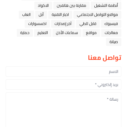
أنظمة التشغيل
مقارنة بين هاتفين
الاكواد
مواقع التواصل الاجتماعي
اخبار التقنية
ﺁﺑﻞ
العاب
فيسبوك
قابل للطي
آخر إصدارات
اكسسوارات
معالجات
مواقع
سماعات الأذن
التعليم
حماية
صيانة
تواصل معنا