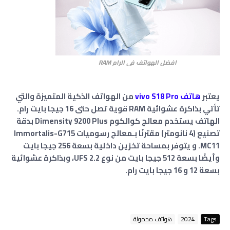
افضل الهواتف في الرام RAM
يعتبر
هاتف vivo S18 Pro
من الهواتف الذكية المتميزة والتي
تأتي بذاكرة عشوائية RAM قوية تصل حتى 16 جيجا بايت رام.
الهاتف يستخدم معالج كوالكوم Dimensity 9200 Plus بدقة
تصنيع (4 نانومتر) مقترنًا بـمعالج رسوميات Immortalis-G715
MC11. و يتوفر بمساحة تخزين داخلية بسعة 256 جيجا بايت
وأيضًا بسعة 512 جيجا بايت من نوع UFS 2.2، وبذاكرة عشوائية
بسعة 12 و 16 جيجا بايت رام.
Tags
2024
هواتف محمولة