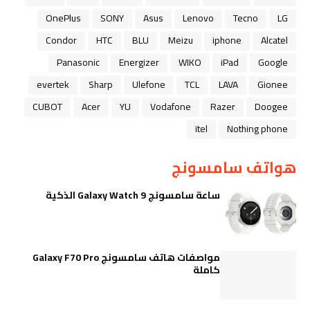
OnePlus
SONY
Asus
Lenovo
Tecno
LG
Condor
HTC
BLU
Meizu
iphone
Alcatel
Panasonic
Energizer
WIKO
iPad
Google
evertek
Sharp
Ulefone
TCL
LAVA
Gionee
CUBOT
Acer
YU
Vodafone
Razer
Doogee
itel
Nothing phone
هواتف سامسونج
ساعة سامسونج Galaxy Watch 9 الذكية
مواصفات هاتف سامسونج Galaxy F70 Pro
كاملة