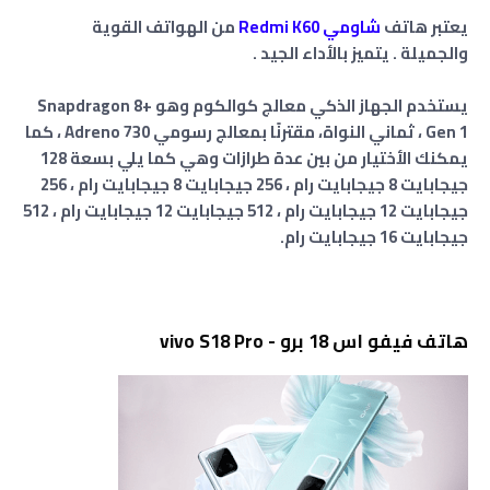
يعتبر هاتف
شاومي Redmi K60
من الهواتف القوية
والجميلة . يتميز بالأداء الجيد .
يستخدم الجهاز الذكي معالج كوالكوم وهو Snapdragon 8+
Gen 1 ، ثماني النواة، مقترنًا بمعالج رسومي Adreno 730 ، كما
يمكنك الأختيار من بين عدة طرازات وهي كما يلي بسعة 128
جيجابايت 8 جيجابايت رام ، 256 جيجابايت 8 جيجابايت رام ، 256
جيجابايت 12 جيجابايت رام ، 512 جيجابايت 12 جيجابايت رام ، 512
جيجابايت 16 جيجابايت رام.
هاتف فيفو اس 18 برو - vivo S18 Pro