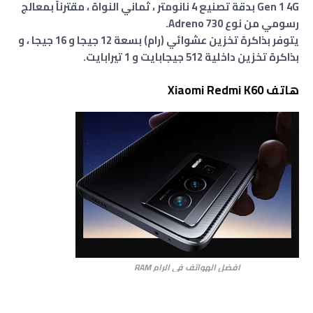
Gen 1 4G بدقة تصنيع 4 نانومتر ، ثماني النواة ، مقترناً بمعالج
رسومي من نوع Adreno 730.
يتوفر بذاكرة تخزين عشوائي (رام) بسعة 12 جيجا و 16 جيجا ، و
بذاكرة تخزين داخلية 512 جيجابايت و 1 تيرابايت.
هاتف Xiaomi Redmi K60
افضل الهواتف في الرام RAM