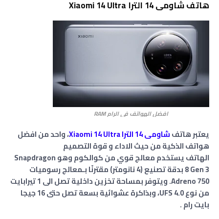
هاتف شاومى 14 الترا Xiaomi 14 Ultra
افضل الهواتف في الرام RAM
يعتبر هاتف
شاومى 14 الترا Xiaomi 14 Ultra
، واحد من افضل
هواتف الذكية من حيث الاداء و قوة التصميم
الهاتف يستخدم معالج قوي من كوالكوم وهو Snapdragon
8 Gen 3 بدقة تصنيع (4 نانومتر) مقترنًا بـمعالج رسوميات
Adreno 750. ويتوفر بمساحة تخزين داخلية تصل الى 1 تيرابايت
من نوع UFS 4.0، وبذاكرة عشوائية بسعة تصل حتى 16 جيجا
بايت رام .