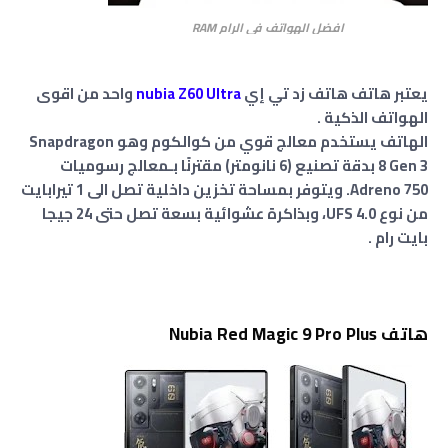
افضل الهواتف في الرام RAM
يعتبر هاتف هاتف زد تي إي
nubia Z60 Ultra
واحد من اقوى
الهواتف الذكية .
الهاتف يستخدم معالج قوي من كوالكوم وهو Snapdragon
8 Gen 3 بدقة تصنيع (6 نانومتر) مقترنًا بـمعالج رسوميات
Adreno 750. ويتوفر بمساحة تخزين داخلية تصل الى 1 تيرابايت
من نوع UFS 4.0، وبذاكرة عشوائية بسعة تصل حتى 24 جيجا
بايت رام .
هاتف Nubia Red Magic 9 Pro Plus