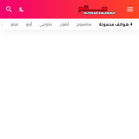
هواتف محمولة
سامسونج
آيفون
شاومي
أوبو
فيفو
هو