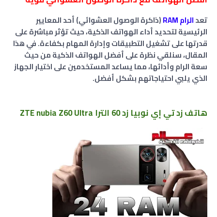
تعد
الرام RAM
(ذاكرة الوصول العشوائي) أحد المعايير
الرئيسية لتحديد أداء الهواتف الذكية، حيث تؤثر مباشرة على
قدرتها على تشغيل التطبيقات وإدارة المهام بكفاءة. في هذا
المقال، سنلقي نظرة على أفضل الهواتف الذكية من حيث
سعة الرام وأدائها، مما يساعد المستخدمين على اختيار الجهاز
الذي يلبي احتياجاتهم بشكل أفضل.
هاتف زد تي إي نوبيا زد 60 الترا ZTE nubia Z60 Ultra