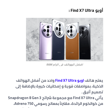
أوبو Find X7 Ultra :
افضل الهواتف في الرام RAM
يعتبر هاتف
اوبو Find X7 Ultra
واحد من أفضل الهواتف
الذكية، بمواصفات قوية و إمكانيات كبيرة بالإضافة إلى
تصميم أنيق .
يأتي Find X7 Ultra مع مجموعة شرائح Snapdragon 8 Gen 3
من كوالكوم الرائدة، مقترناً بمعالج رسومي Adreno 750،