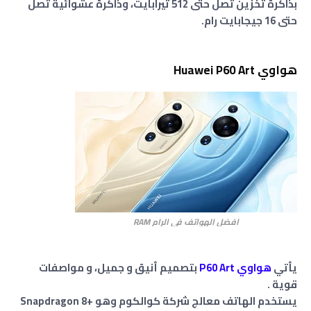
بذاكرة تخزين تصل حتى 512 تيرابايت، وذاكرة عشوائية تصل
حتى 16 جيجابايت رام.
هواوي Huawei P60 Art
افضل الهواتف في الرام RAM
يأتي
هواوي P60 Art
بتصميم أنيق و جميل، و مواصفات
قوية .
يستخدم الهاتف معالج شركة كوالكوم وهو Snapdragon 8+