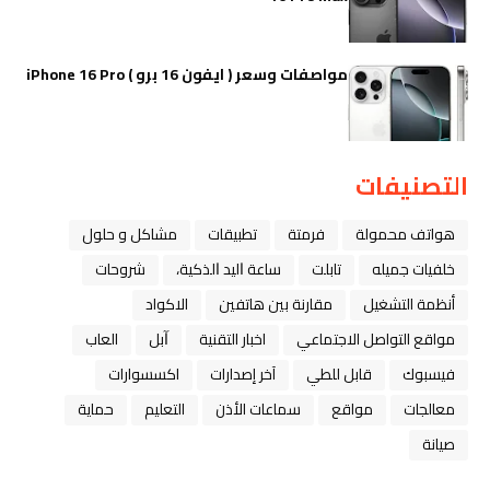
مواصفات وسعر ( ايفون 16 برو ) iPhone 16 Pro
التصنيفات
هواتف محمولة
فرمتة
تطبيقات
مشاكل و حلول
خلفيات جميله
تابلت
ﺳﺎﻋﺔ ﺍﻟﻴﺪ ﺍﻟﺬﻛﻴﺔ،
شروحات
أنظمة التشغيل
مقارنة بين هاتفين
الاكواد
مواقع التواصل الاجتماعي
اخبار التقنية
ﺁﺑﻞ
العاب
فيسبوك
قابل للطي
آخر إصدارات
اكسسوارات
معالجات
مواقع
سماعات الأذن
التعليم
حماية
صيانة