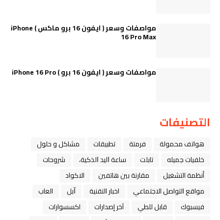
مواصفات وسعر ( ايفون 16 برو ماكس ) iPhone
16 Pro Max
مواصفات وسعر ( ايفون 16 برو ) iPhone 16 Pro
التصنيفات
هواتف محمولة
فرمتة
تطبيقات
مشاكل و حلول
خلفيات جميله
تابلت
ﺳﺎﻋﺔ ﺍﻟﻴﺪ ﺍﻟﺬﻛﻴﺔ،
شروحات
أنظمة التشغيل
مقارنة بين هاتفين
الاكواد
مواقع التواصل الاجتماعي
اخبار التقنية
ﺁﺑﻞ
العاب
فيسبوك
قابل للطي
آخر إصدارات
اكسسوارات