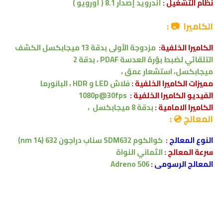
نظام التشغيل :
أندرويد إصدار 8.1 ( أورويو )
الكاميرا 📷 :
الكاميرا الخلفية:
مزدوجة الأولى بدقة
13 ميجابكسل
الكشف
التلقائي لضبط بؤرة العدسة PDAF
،
بدقة 2
ميجابكسل،
استشعار عمق
،
مميزات الكاميرا الخلفية :
فلاش LED
و HDR ، البانورما
الفيديو الكاميرا الخلفية :
1080p@30fps
الكاميرا الامامية :
بدقة
8
ميجابكسل
،
المعالج 💿 :
النوع المعالج
:
كوالكوم
SDM632
سناب دراجون 632 (14 nm)
سرعة المعالج :
الثماني النواة
المعالج الرسومى
:
Adreno 506