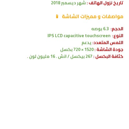
تاريخ نزول الهاتف :
شهر
ديسمبر 2018
مواصفات
و مميزات الشاشة
📱
الحجم:
6.3 بوصه
النوع:
IPS LCD capacitive touchscreen
اللمس المتعدد:
يدعم
جودة الشاشة :
1520 × 720 بكسل
كثافة البكسل :
267 بيكسل / انش . 16 مليون لون .