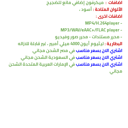
اضافات :
ميكرفون إضافي مانع للضجيج
الألوان المتاحة :
أسود ،
اضافات اخرى :
MP4/H.264player
-
MP3/WAV/eAAC+/FLAC player
-
- محرر مستندات - محرر صور وفيديو
البطارية :
ليثيوم أيون 4000 ميلي أمبير ، غير قابلة للازاله
اشتري الان بسعر مناسب
في مصر الشحن مجاني
اشتري الان بسعر مناسب
في السعودية الشحن مجاني
اشتري الان بسعر مناسب
في الإمارات العربية المتحدة الشحن
مجاني