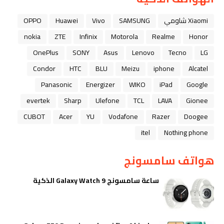
Xiaomi شاومي
SAMSUNG
Vivo
Huawei
OPPO
nokia
ZTE
Infinix
Motorola
Realme
Honor
OnePlus
SONY
Asus
Lenovo
Tecno
LG
Condor
HTC
BLU
Meizu
iphone
Alcatel
Panasonic
Energizer
WIKO
iPad
Google
evertek
Sharp
Ulefone
TCL
LAVA
Gionee
CUBOT
Acer
YU
Vodafone
Razer
Doogee
itel
Nothing phone
هواتف سامسونج
ساعة سامسونج Galaxy Watch 9 الذكية