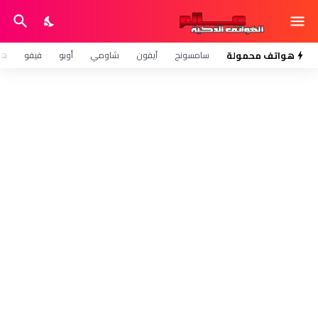
هواتف محمولة
سامسونج
آيفون
شاومي
أوبو
فيفو
هو