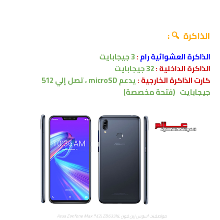
الذاكرة 🔍 :
الذاكرة العشوائية رام
:
3 جيجابايت
الذاكرة الداخلية :
32
جيجابايت
كارت الذاكرة الخارجية :
يدعم
microSD ،
تصل إلي
512
جيجابايت
(فتحة مخصصة)
مواصفات اسوس زين فون Asus Zenfone Max (M2) ZB633KL