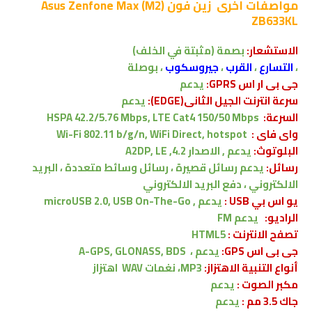
مواصفات اخرى
زين فون Asus Zenfone Max (M2)
ZB633KL
الاستشعار:
بصمة (مثبتة في الخلف)
،
التسارع
،
القرب
،
جيروسكوب
، بوصلة
جى بى ار اس GPRS:
يدعم
سرعة انترنت الجيل الثانى(EDGE):
يدعم
السرعة:
HSPA 42.2/5.76 Mbps, LTE Cat4 150/50 Mbps
واى فاى :
Wi-Fi 802.11 b/g/n, WiFi Direct, hotspot
البلوتوث:
يدعم , الاصدار
4.2, A2DP, LE
رسائل:
يدعم
رسائل قصيرة ، رسائل وسائط متعددة ، البريد
الالكتروني ، دفع البريد الالكتروني
يو اس بي USB :
يدعم ,
microUSB 2.0, USB On-The-Go
الراديو:
يدعم FM
تصفح الانترنت :
HTML5
جى بى اس GPS:
يدعم ،
A-GPS, GLONASS, BDS
أنواع التنبية الاهتزاز:
MP3، نغمات WAV
اهتزاز
مكبر الصوت :
يدعم
جاك 3.5 مم :
يدعم