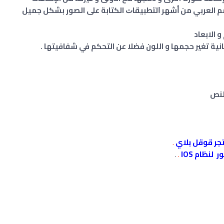
العربي ﻣﻦ ﺃﺷﻬﺮ ﺍﻟﺘﻄﺒﻴﻘﺎﺕ الكتابة على الصور بشكل جميل
الابعاد
ية تغير حجمها و اللون فضلا عن التحكم في شفافيتها .
لنص
جر قوقل بلاي
.
نظام IOS
.
.