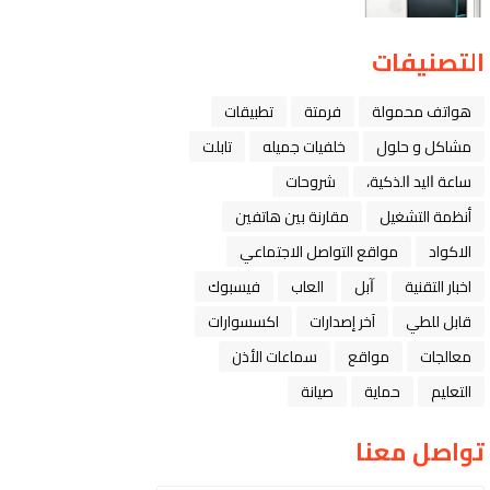
التصنيفات
هواتف محمولة
فرمتة
تطبيقات
مشاكل و حلول
خلفيات جميله
تابلت
ﺳﺎﻋﺔ ﺍﻟﻴﺪ ﺍﻟﺬﻛﻴﺔ،
شروحات
أنظمة التشغيل
مقارنة بين هاتفين
الاكواد
مواقع التواصل الاجتماعي
اخبار التقنية
ﺁﺑﻞ
العاب
فيسبوك
قابل للطي
آخر إصدارات
اكسسوارات
معالجات
مواقع
سماعات الأذن
التعليم
حماية
صيانة
تواصل معنا