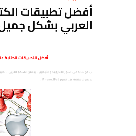
أفضل تطبيقات الكتا
العربي بشكل جميل للان
أفضل التطبيقات الكتابة عل
برنامج كتابه على الصور للاندرويد و الأيفون - برنامج المصمم العربي - تطبي
للايفون للكتابة على الصور iPhone, iPad .