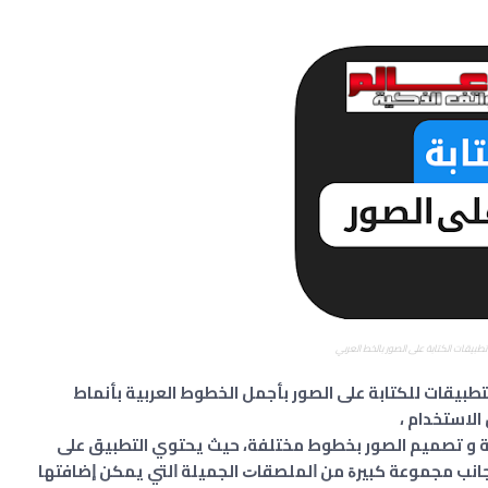
طبيقات الكتابة على الصور بالخط العربي
طبيقات للكتابة على الصور بأجمل الخطوط العربية بأنماط
لاستخدام ،
ة و تصميم الصور بخطوط مختلفة، حيث يحتوي التطبيق على
ده . إلى جانب ﻣﺠﻤﻮﻋﺔ ﻛﺒﻴﺮﺓ ﻣﻦ ﺍﻟﻤﻠﺼﻘﺎﺕ الجميلة ﺍﻟﺘﻲ ﻳﻤﻜﻦ ﺇﺿﺎﻓﺘﻬﺎ