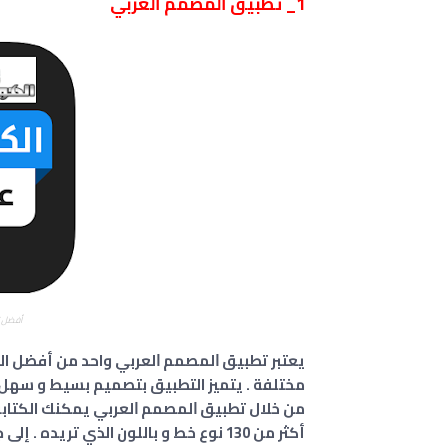
1_ ﺗﻄﺒﻴﻖ ﺍﻟﻤﺼﻤﻢ ﺍﻟﻌﺮﺑﻲ
أفضل ت
يعتبر ﺗﻄﺒﻴﻖ ﺍﻟﻤﺼﻤﻢ ﺍﻟﻌﺮﺑﻲ واحد من أفضل الت
مختلفة . يتميز التطبيق بتصميم بسيط و سهل ا
من خلال تطبيق ﺍﻟﻤﺼﻤﻢ ﺍﻟﻌﺮﺑﻲ يمكنك الكتاب
أكثر من 130 نوع خط و باللون الذي تري