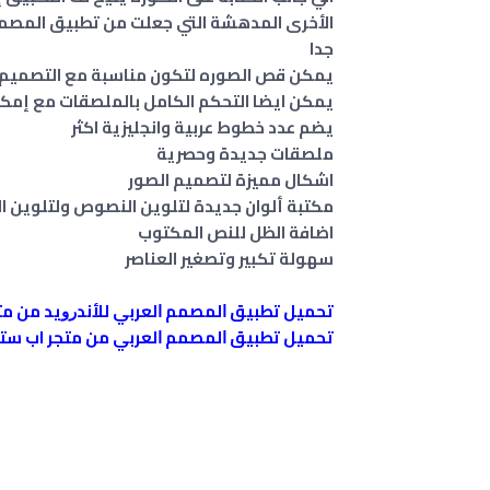
الأخرى المدهشة التي جعلت من تطبيق المصمم 
جدا
يمكن قص الصوره لتكون مناسبة مع التصميم و 
يمكن ايضا التحكم الكامل بالملصقات مع إمكان
يضم عدد خطوط عربية وانجليزية اكثر
ملصقات جديدة وحصرية
اشكال مميزة لتصميم الصور
مكتبة ألوان جديدة لتلوين النصوص ولتلوين ا
اضافة الظل للنص المكتوب
سهولة تكبير وتصغير العناصر
ﺗﺤﻤﻴﻞ ﺗﻄﺒﻴﻖ ﺍﻟﻤﺼﻤﻢ ﺍﻟﻌﺮﺑﻲ ﻟﻸﻧﺪﺭﻭﻳﺪ من مت
ﺗﺤﻤﻴﻞ ﺗﻄﺒﻴﻖ ﺍﻟﻤﺼﻤﻢ ﺍﻟﻌﺮﺑﻲ من متجر اب ستور ل