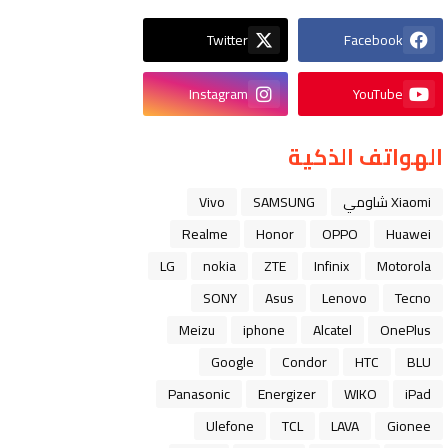
Twitter
Facebook
Instagram
YouTube
الهواتف الذكية
Xiaomi شاومي
SAMSUNG
Vivo
Realme
Honor
OPPO
Huawei
LG
nokia
ZTE
Infinix
Motorola
SONY
Asus
Lenovo
Tecno
Meizu
iphone
Alcatel
OnePlus
Google
Condor
HTC
BLU
Panasonic
Energizer
WIKO
iPad
Ulefone
TCL
LAVA
Gionee