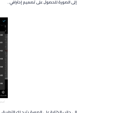
إلى الصورة ﻟﻠﺤﺼﻮﻝ ﻋﻠﻰ تصميم إحترافي .
أفضل 
الي جانب الكتابة على الصورة يتيح لك التطبيق