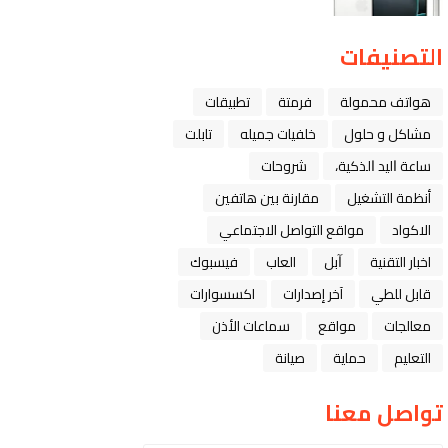
التصنيفات
هواتف محمولة
فرمتة
تطبيقات
مشاكل و حلول
خلفيات جميله
تابلت
ﺳﺎﻋﺔ ﺍﻟﻴﺪ ﺍﻟﺬﻛﻴﺔ،
شروحات
أنظمة التشغيل
مقارنة بين هاتفين
الاكواد
مواقع التواصل الاجتماعي
اخبار التقنية
ﺁﺑﻞ
العاب
فيسبوك
قابل للطي
آخر إصدارات
اكسسوارات
معالجات
مواقع
سماعات الأذن
التعليم
حماية
صيانة
تواصل معنا