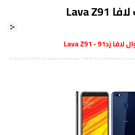
Lava Z
ال
لافا زد91 - Lava Z91
مواصفات و سعر موبايل لافا Lava Z91 - هاتف/جوال/تليفون لافا Lava Z91 - الامكانيات و الشاشه و الكاميرات لافا Lava Z91 - البطاريه و المميزات و العيوب لافا Lava Z91 و التقيم تكنو لافا