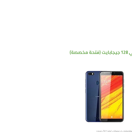
ي
128 جيجابايت
(فتحة مخصصة)
اصفات و مميزات لافا Lava Z91