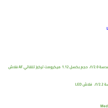
عدسة
f/2.0
،
حجم بكسل 1.12
ميكرومت
تركيز تلقائي AF
فلاش
سة
f/2.2
،
فلاش LED
Medi