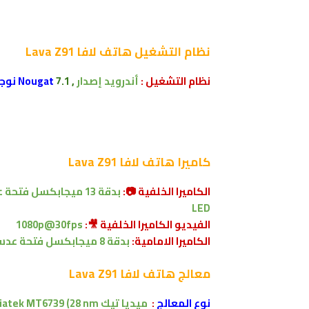
نظام التشغيل
هاتف لافا Lava Z91
نظام التشغيل :
أندرويد إصدار
, 7.1
Nougat نوجا
كاميرا
هاتف لافا Lava Z91
الكاميرا الخلفية 📷:
بدقة
13 ميجابكسل
فتحة 
LED
الفيديو الكاميرا الخلفية 🎥:
1080p@30fps
الكاميرا الامامية:
بدقة
8 ميجابكسل
فتحة عد
معالج
هاتف لافا Lava Z91
نوع المعالج
:
ميديا تيك
atek MT6739 (28 nm