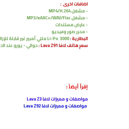
اضافات اخرى
:
-
مشغل
MP4/H.264
-
مشغل
MP3/eAAC+/WAV/Flac
-
عارض مستندات
-
محرر صور وفيديو
البطارية :
Li-Po 3000 مللي أمبير
غير قابلة للإزا
سعرٍ هاتف لافا Lava Z91 :
حوالي - يورو
عند الاع
إقرأ أيضاً :
مواصفات و مميزات لافا Lava Z3
مواصفات و مميزات لافا Lava Z92