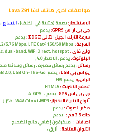
مواصفات اخرى
هاتف لافا Lava Z91
الاستشعار:
بصمة (مثبتة في الخلف)
،
التسارع
،
جى بى ار اس GPRS:
يدعم
سرعة انترنت الجيل الثانى(EDGE):
يدعم
السرعة:
.2/5.76 Mbps, LTE Cat4 150/50 Mbps
واى فاى :
c, dual-band, WiFi Direct, hotspot
البلوتوث:
يدعم , الاصدار
4.0,
رسائل:
يدعم
رسائل قصيرة ، رسائل وسائط متعددة
يو اس بي USB :
يدعم
B 2.0, USB On-The-Go
الراديو:
يدعم FM
تصفح الانترنت :
HTML5
جى بى اس GPS:
يدعم ، A-GPS
أنواع التنبية الاهتزاز:
MP3، نغمات WAV
اهتزاز
مكبر الصوت :
يدعم
جاك 3.5 مم :
يدعم
اضافات :
ميكرفون إضافي مانع للضجيج
الألوان المتاحة :
أزرق ،