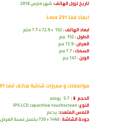
تاريخ نزول الهاتف:
شهر مارس 2018
ابعاد
لافا Lava Z91
ابعاد الهاتف :
152 × 72.9 × 7.7 ملم
الطول :
152 مم
العرض :
72.9 مم
السمك :
7.7 مم
الوزن :
147 جم
مواصفات و مميزات شاشة
هاتف لافا Lava Z91
الحجم 📱:
5.7 بوصه
النوع:
IPS LCD capacitive touchscreen
اللمس المتعدد:
يدعم
جودة الشاشة :
1440 × 720 بكسل
نسبة العرض 18:9