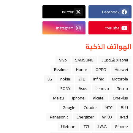
Twitter
Facebook
Instagram
YouTube
الهواتف الذكية
Xiaomi شاومي
SAMSUNG
Vivo
Realme
Honor
OPPO
Huawei
LG
nokia
ZTE
Infinix
Motorola
SONY
Asus
Lenovo
Tecno
Meizu
iphone
Alcatel
OnePlus
Google
Condor
HTC
BLU
Panasonic
Energizer
WIKO
iPad
Ulefone
TCL
LAVA
Gionee