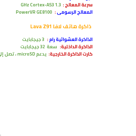
سرعة المعالج :
1.3 GHz Cortex-A53
المعالج الرسومى
:
PowerVR GE8100
ذاكرة
هاتف لافا Lava Z91
الذاكرة العشوائية رام
:
3 جيجابايت
الذاكرة الداخلية:
سعة
32
جيجابايت
كارت الذاكرة الخارجية:
يدعم
microSD ،
تصل إل
مو