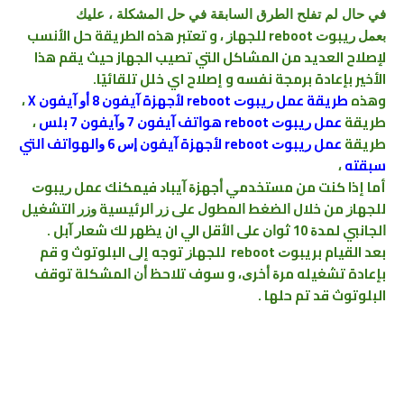
في حال لم تفلح الطرق السابقة في حل المشكلة ، عليك
ﺭﻳﺒﻮﺕ reboot ﻟﻠﺠﻬﺎﺯ ، و تعتبر هذه الطريقة حل الأنسب
بعمل
لإصلاح العديد من المشاكل التي تصيب الجهاز حيث يقم هذا
الأخير بإعادة برمجة نفسه و إصلاح اي خلل تلقائيًا.
وهذه
طريقة عمل ﺭﻳﺒﻮﺕ reboot لأجهزة ﺁﻳﻔﻮﻥ 8 ﺃﻭ ﺁﻳﻔﻮﻥ X
،
طريقة
عمل ﺭﻳﺒﻮﺕ reboot ﻫﻮﺍﺗﻒ ﺁﻳﻔﻮﻥ 7 ﻭﺁﻳﻔﻮﻥ 7 ﺑﻠﺲ
،
طريقة
عمل ﺭﻳﺒﻮﺕ reboot لأجهزة ﺁﻳﻔﻮﻥ ﺇﺱ 6 ﻭﺍﻟﻬﻮﺍﺗﻒ ﺍﻟﺘﻲ
ﺳﺒﻘﺘﻪ
،
أما إذا كنت من مستخدمي ﺃﺟﻬﺰﺓ ﺁﻳﺒﺎﺩ فيمكنك ﻋﻤﻞ ﺭﻳﺒﻮﺕ
ﻟﻠﺠﻬﺎﺯ من خلال ﺍﻟﻀﻐﻂ ﺍﻟﻤﻄﻮﻝ ﻋﻠﻰ ﺯﺭ ﺍﻟﺮﺋﻴﺴﻴﺔ ﻭﺯﺭ ﺍﻟﺘﺸﻐﻴﻞ
ﺍﻟﺠﺎﻧﺒﻲ ﻟﻤﺪﺓ 10 ﺛﻮﺍﻥ ﻋﻠﻰ ﺍﻷﻗﻞ الي ان يظهر لك ﺷﻌﺎﺭ ﺁﺑﻞ .
ﺑﻌﺪ القيام برﻳﺒﻮﺕ reboot ﻟﻠﺠﻬﺎﺯ توجه إلى البلوتوث و قم
بإعادة تشغيله ﻣﺮﺓ ﺃﺧﺮﻯ، و سوف تلاحظ ﺃﻥ ﺍﻟﻤﺸﻜﻠﺔ توقف
البلوتوث ﻗﺪ ﺗﻢ ﺣﻠﻬﺎ .