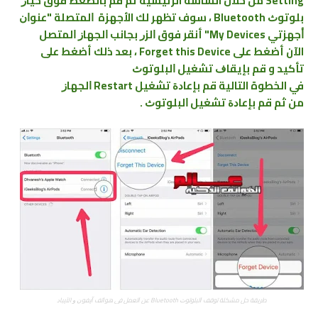
Setting من خلال الشاشة الرئيسية ثم قم بالضغط فوق ﺧﻴﺎﺭ
ﺑﻠﻮﺗﻮﺙ Bluetooth ، سوف تظهر لك الأجهزة ﺍﻟﻤﺘﺼﻠﺔ "ﻋﻨﻮﺍﻥ
ﺃﺟﻬﺰﺗﻲ My Devices" أنقر فوق ﺍﻟﺰﺭ بجانب ﺍﻟﺠﻬﺎﺯ ﺍﻟﻤﺘﺼﻞ
الآن أﺿﻐﻂ ﻋﻠﻰ Forget this Device ، بعد ذلك أﺿﻐﻂ ﻋﻠﻰ
ﺗﺄﻛﻴﺪ و ﻗﻢ ﺑﺈﻳﻘﺎﻑ ﺗﺸﻐﻴﻞ ﺍﻟﺒﻠﻮﺗﻮﺙ
في الخطوة التالية قم ﺑﺈﻋﺎﺩﺓ ﺗﺸﻐﻴﻞ Restart ﺍﻟﺠﻬﺎﺯ
من ثم ﻗﻢ ﺑﺈﻋﺎﺩﺓ ﺗﺸﻐﻴﻞ ﺍﻟﺒﻠﻮﺗﻮﺙ .
طريقة حل ﻣﺸﻜﻠﺔ ﺗﻮﻗﻒ ﺍﻟﺒﻠﻮﺗﻮﺙ Bluetooth ﻋﻦ ﺍﻟﻌﻤﻞ ﻓﻲ ﻫﻮﺍﺗﻒ ﺁﻳﻔﻮﻥ ﻭ الآﻳﺒﺎﺩ