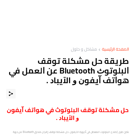
الصفحة الرئيسية
مشاكل و حلول
طريقة حل ﻣﺸﻜﻠﺔ ﺗﻮﻗﻒ
ﺍﻟﺒﻠﻮﺗﻮﺙ Bluetooth ﻋﻦ ﺍﻟﻌﻤﻞ ﻓﻲ
ﻫﻮﺍﺗﻒ ﺁﻳﻔﻮﻥ ﻭ الآﻳﺒﺎﺩ .
حل مشكلة توقف البلوتوث في ﻫﻮﺍﺗﻒ ﺁﻳﻔﻮﻥ
ﻭ الآﻳﺒﺎﺩ .
شرح ﻃﺮﻕ ﺇﺻﻼﺡ البلوتوث المعطل في أجهزة الآيفون . حل ﻣﺸﻜﻠﺔ ﺗﻮﻗﻒ إقران ملحق Bluetooth من جهة