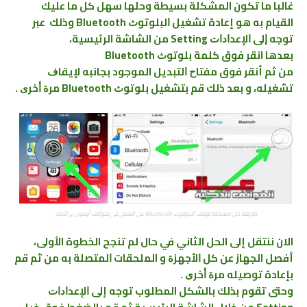
غالبا ما تكون المشكلة بسيطة وحلها سهل كل ما عليك
القيام به هو إعادة تشغيل ﺍﻟﺒﻠﻮﺗﻮﺙ Bluetooth وذلك عبر
توجه ﺇﻟﻰ ﺍﻹﻋﺪﺍﺩﺍﺕ Setting من الشاشة الرئيسية،
بعدها انقر فوق كلمة ﺑﻠﻮﺗﻮﺙ Bluetooth
من ثم أنقر فوق ﻣﻔﺘﺎﺡ ﺍﻟﺘﺒﺪﻳﻞ الموجود بجانبه ﻹﻳﻘﺎﻑ
ﺗﺸﻐﻴﻠﻪ، و بعد ذلك قم بتشغيل ﺑﻠﻮﺗﻮﺙ Bluetooth ﻣﺮﺓ ﺃﺧﺮﻯ .
طريقة حل ﻣﺸﻜﻠﺔ ﺗﻮﻗﻒ ﺍﻟﺒﻠﻮﺗﻮﺙ Bluetooth ﻋﻦ ﺍﻟﻌﻤﻞ ﻓﻲ ﻫﻮﺍﺗﻒ ﺁﻳﻔﻮﻥ ﻭ الآﻳﺒﺎﺩ
الان ننتقل إلى الحل الثاني في حال لم تنجح الخطوة الأولى،
أفصل الجهاز عن كل ﺍﻷﺟﻬﺰﺓ و الملحقات ﺍﻟﻤﺘﺼﻠﺔ به من ثم قم
بإعادة ﺗﻮﺻﻴﻠﻪ ﻣﺮﺓ ﺃﺧﺮﻯ .
وحتى تقوم بذلك بالشكل المطلوب توجه إلى ﺍﻹﻋﺪﺍﺩﺍﺕ