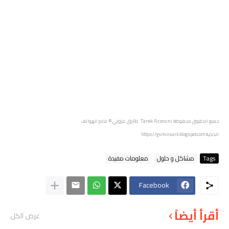
Tarek Azzouni طارق عزوني
جميع الحقوق محفوظة
© عالم الهواتف
الذكية
https://gsminsark.blogspot.com
Tags
مشاكل و حلول
معلومات مفيدة
Facebook
أقرأ أيضاً
عرض الكل