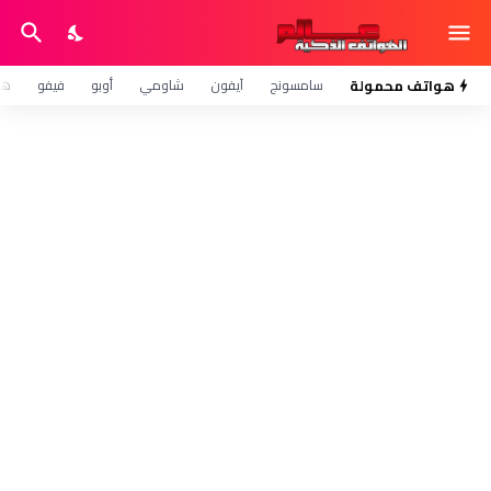
هواتف محمولة
سامسونج
آيفون
شاومي
أوبو
فيفو
هو