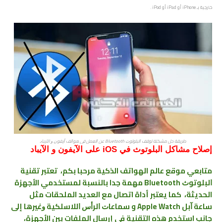
خارجية بـ iPhone أو iPad أو iPod .
طريقة حل ﻣﺸﻜﻠﺔ ﺗﻮﻗﻒ ﺍﻟﺒﻠﻮﺗﻮﺙ Bluetooth ﻋﻦ ﺍﻟﻌﻤﻞ ﻓﻲ ﻫﻮﺍﺗﻒ ﺁﻳﻔﻮﻥ ﻭ الآﻳﺒﺎﺩ
إصلاح مشاكل البلوتوث في iOS على الآيفون ﻭ الآﻳﺒﺎﺩ
متابعي موقع عالم الهواتف الذكية مرحبا بكم، تعتبر تقنية
ﺍﻟﺒﻠﻮﺗﻮﺙ Bluetooth مهمة جدا بالنسبة لمستخدمي الأجهزة
الحديثة، كما يعتبر أداة اتصال مع العديد الملحقات مثل
ﺳﺎﻋﺔ ﺁﺑﻞ Apple Watch و ﺳﻤﺎﻋﺎﺕ ﺍﻟﺮﺃﺱ ﺍﻟﻼﺳﻠﻜﻴﺔ ﻭﻏﻴﺮﻫﺎ إلى
جانب استخدم هذه التقنية في إرسال الملفات بين الأجهزة،