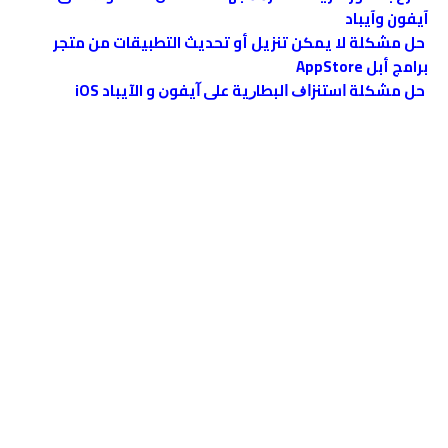
آيفون وآيباد
حل مشكلة لا يمكن تنزيل أو تحديث التطبيقات من متجر
برامج أبل AppStore
ﺣﻞ ﻣﺸﻜﻠﺔ ﺍﺳﺘﻨﺰﺍﻑ ﺍﻟﺒﻄﺎﺭﻳﺔ ﻋﻠﻰ ﺁﻳﻔﻮﻥ و الآيباد iOS