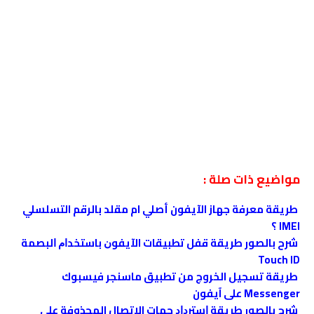
مواضيع ذات صلة :
طريقة معرفة جهاز الآيفون أصلي ام مقلد بالرقم التسلسلي
IMEI ؟
شرح بالصور طريقة ﻗﻔﻞ تطبيقات الآﻳﻔﻮﻥ ﺑﺎﺳﺘﺨﺪﺍﻡ ﺍﻟﺒﺼﻤﺔ
Touch ID
طريقة تسجيل الخروج من تطبيق ماسنجر فيسبوك
Messenger على آيفون
شرح بالصور طريقة ﺍﺳﺘﺮﺩﺍﺩ جهات الاتصال المحذوفة على