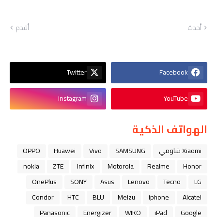
أحدث
أقدم
Twitter
Facebook
Instagram
YouTube
الهواتف الذكية
Xiaomi شاومي
SAMSUNG
Vivo
Huawei
OPPO
nokia
ZTE
Infinix
Motorola
Realme
Honor
OnePlus
SONY
Asus
Lenovo
Tecno
LG
Condor
HTC
BLU
Meizu
iphone
Alcatel
Panasonic
Energizer
WIKO
iPad
Google