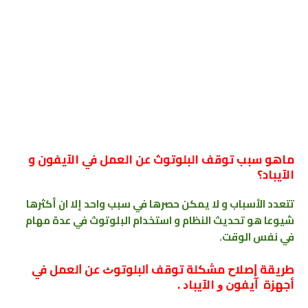
ماهو سبب توقف البلوتوث عن العمل في الآيفون و
الآيباد؟
تتعدد الأسباب و لا يمكن حصرها في سبب واحد إلا ان أكثرها
شيوعا هو تحديث النظام و استخدام البلوتوث في عدة مهام
في نفس الوقت.
طريقة ﺇﺻﻼﺡ ﻣﺸﻜﻠﺔ ﺗﻮﻗﻒ ﺍﻟﺒﻠﻮﺗﻮﺙ ﻋﻦ ﺍﻟﻌﻤﻞ ﻓﻲ
أجهزة ﺁﻳﻔﻮﻥ ﻭ الآﻳﺒﺎﺩ .