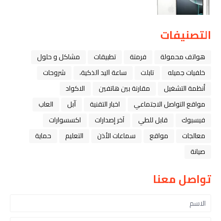
التصنيفات
هواتف محمولة
فرمتة
تطبيقات
مشاكل و حلول
خلفيات جميله
تابلت
ﺳﺎﻋﺔ ﺍﻟﻴﺪ ﺍﻟﺬﻛﻴﺔ،
شروحات
أنظمة التشغيل
مقارنة بين هاتفين
الاكواد
مواقع التواصل الاجتماعي
اخبار التقنية
ﺁﺑﻞ
العاب
فيسبوك
قابل للطي
آخر إصدارات
اكسسوارات
معالجات
مواقع
سماعات الأذن
التعليم
حماية
صيانة
تواصل معنا