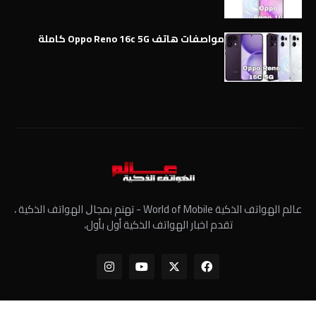
مواصفات هاتف Oppo Reno 16c 5G كاملة
عالم الهواتف الذكية World of Mobile - ﺗﻬﺘﻢ ﺑﻤﺠﺎﻝ الهواتف الذكية ،
تقدم اخبار الهواتف الذكية أول بأول،