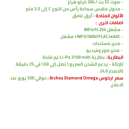
- صوت 32 بت / 384 كيلو هرتز
- محول مقبس سماعة رأس من النوع C إلى 3.5 ملم
الألوان المتاحة :
أزرق غامق
اضافات اخرى
:
-
مشغل MP4/H.264
-
MP3/WAV/FLAC/eAAC+
مشغل
- محرر مستندات
- محرر صور وفيديو
البطارية :
بطارية Li-Po 3100 mAh غير قابلة
للإزالة
-
يدعم
الشحن السريع ( تصل إلي 50% في 25 دقيقة
(الاصدار 4.0)،
سعرٍ اركوس Archos Diamond Omega :
حوالي 500 يورو
عند
الاعلان