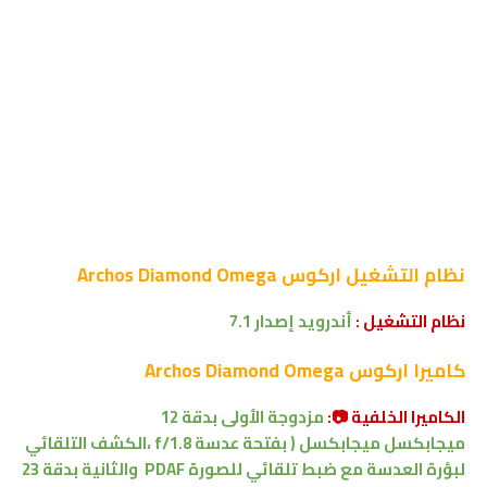
نظام التشغيل
اركوس Archos Diamond Omega
نظام التشغيل :
أندرويد إصدار 7.1
كاميرا
اركوس Archos Diamond Omega
الكاميرا الخلفية 📷:
مزدوجة الأولى بدقة 12
ميجابكسل
ميجابكسل ( بفتحة عدسة f/1.8
،
الكشف التلقائي
لبؤرة العدسة مع ضبط تلقائي للصورة
PDAF
والثانية بدقة 23