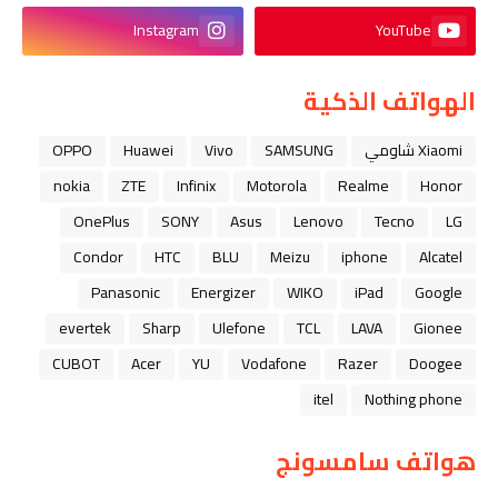
Instagram
YouTube
الهواتف الذكية
Xiaomi شاومي
SAMSUNG
Vivo
Huawei
OPPO
nokia
ZTE
Infinix
Motorola
Realme
Honor
OnePlus
SONY
Asus
Lenovo
Tecno
LG
Condor
HTC
BLU
Meizu
iphone
Alcatel
Panasonic
Energizer
WIKO
iPad
Google
evertek
Sharp
Ulefone
TCL
LAVA
Gionee
CUBOT
Acer
YU
Vodafone
Razer
Doogee
itel
Nothing phone
هواتف سامسونج