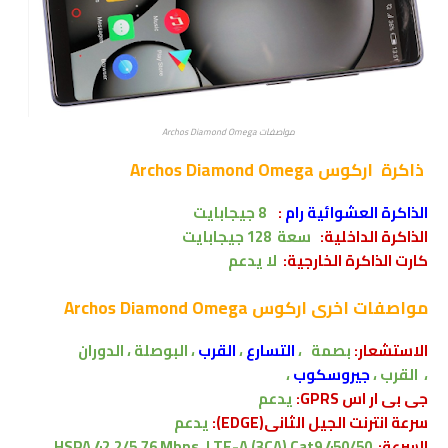
مواصفات Archos Diamond Omega
ذاكرة
اركوس Archos Diamond Omega
الذاكرة العشوائية رام
:
8 جيجابايت
الذاكرة الداخلية:
سعة
128
جيجابايت
كارت الذاكرة الخارجية:
لا يدعم
مواصفات اخرى
اركوس Archos Diamond Omega
الاستشعار:
بصمة ،
التسارع
،
القرب
، البوصلة ، الدوران
،
القرب
،
جيروسكوب
،
جى بى ار اس GPRS:
يدعم
سرعة انترنت الجيل الثانى(EDGE):
يدعم
السرعة:
HSPA 42.2/5.76 Mbps, LTE-A (3CA) Cat9 450/50