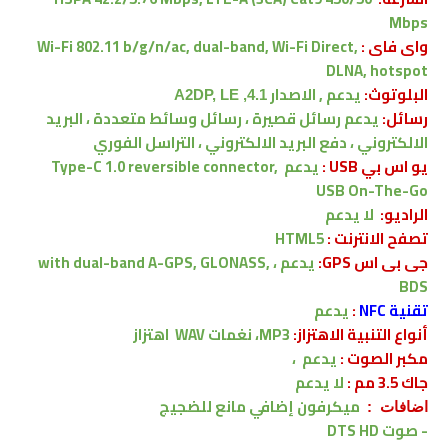
Mbps
واى فاى :
Wi-Fi 802.11 b/g/n/ac, dual-band, Wi-Fi Direct,
DLNA, hotspot
البلوتوث:
يدعم , الاصدار
4.1, A2DP, LE
رسائل:
يدعم
رسائل قصيرة ، رسائل وسائط متعددة ، البريد
الالكتروني ، دفع البريد الالكتروني ، التراسل الفوري
يو اس بي USB :
يدعم
Type-C 1.0 reversible connector,
USB On-The-Go
الراديو:
لا يدعم
تصفح الانترنت :
HTML5
جى بى اس GPS:
يدعم ،
with dual-band A-GPS, GLONASS,
BDS
تقنية NFC
:
يدعم
أنواع التنبية الاهتزاز:
MP3، نغمات WAV
اهتزاز
مكبر الصوت :
يدعم
،
جاك 3.5 مم :
لا
يدعم
ميكرفون إضافي مانع للضجيج
اضافات :
- صوت DTS HD