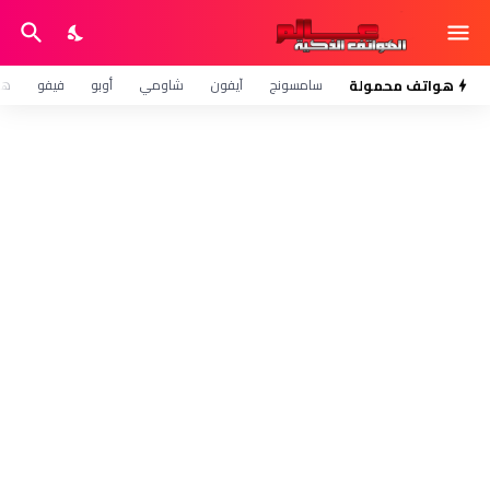
هواتف محمولة
سامسونج
آيفون
شاومي
أوبو
فيفو
هو