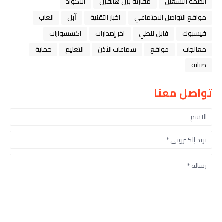
أنظمة التشغيل
مقارنة بين هاتفين
الاكواد
مواقع التواصل الاجتماعي
اخبار التقنية
ﺁﺑﻞ
العاب
فيسبوك
قابل للطي
آخر إصدارات
اكسسوارات
معالجات
مواقع
سماعات الأذن
التعليم
حماية
صيانة
تواصل معنا