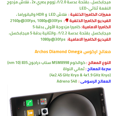
ميجابكسل ،
بفتحة عدسة f/2.0،
زووم بصري 2x ، فلاش مزدوج
النغمة ثنائي-LED
مميزات الكاميرا الخلفية :
فلاش LED و HDR والبانوراما ،
الفيديو الكاميرا الخلفية 🎥:
2160p@30fps, 1080p@30fps
الكاميرا الامامية:
كاميرا
مزدوجة الأولى بدقة 5
ميجابكسل
بفتحة عدسة f/2.2
،
والثانية بدقة 5 ميجابكسل،
الفيديو الكاميرا
الامامية:
1080p@30fps
معالج
اركوس Archos Diamond Omega
النوع المعالج
:
كوالكوم
MSM8998
سناب دراجون 835 (10 nm)
سرعة المعالج
:
ثماني النواة
(4x2.45 GHz Kryo & 4x1.9 GHz Kryo)
المعالج الرسومى
:
Adreno 540