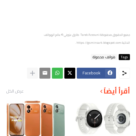
جميع الحقوق محفوظة
Tarek Azzouni طارق عزوني
© عالم الهواتف
الذكية
https://gsminsark.blogspot.com
.
Tags
هواتف محمولة
Facebook
أقرأ أيضاً
عرض الكل