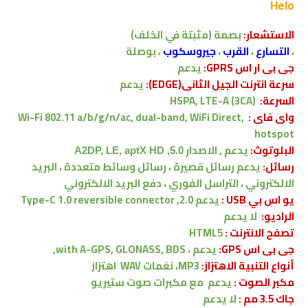
Helo
الاستشعار:
بصمة (مثبتة في الخلف)
،
التسارع
،
القرب
،
جيروسكوب
، بوصلة
جى بى ار اس GPRS:
يدعم
سرعة انترنت الجيل الثانى(EDGE):
يدعم
السرعة:
HSPA, LTE-A (3CA)
واى فاى :
Wi-Fi 802.11 a/b/g/n/ac, dual-band, WiFi Direct,
hotspot
البلوتوث:
يدعم , الاصدار
5.0, A2DP, LE, aptX HD
رسائل:
يدعم رسائل قصيرة ، رسائل وسائط متعددة ، البريد
الالكتروني ، التراسل الفوري ، دفع البريد الالكتروني
يو اس بي USB :
يدعم
2.0, Type-C 1.0 reversible connector
الراديو:
لا
يدعم
تصفح الانترنت :
HTML5
جى بى اس GPS:
يدعم ،
with A-GPS, GLONASS, BDS,
أنواع التنبية الاهتزاز:
MP3، نغمات WAV
اهتزاز
مكبر الصوت :
يدعم
مع مكبرات صوت ستيريو
جاك 3.5 مم :
لا
يدعم