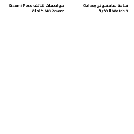
ساعة سامسونج Galaxy
مواصفات هاتف Xiaomi Poco
Watch 9 الذكية
M8 Power كاملة