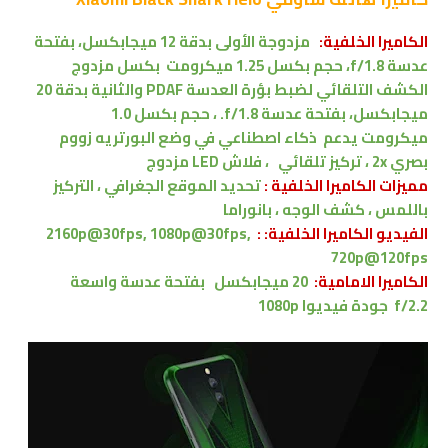
الكاميرا الخلفية:
مزدوجة الأولى بدقة 12 ميجابكسل، بفتحة
عدسة f/1.8،
حجم بكسل 1.25 ميكرومت
بكسل مزدوج
الكشف التلقائي لضبط بؤرة العدسة PDAF
والثانية بدقة 20
ميجابكسل، بفتحة عدسة f/1.8.
،
حجم بكسل 1.0
ميكرومت
يدعم
ذكاء اصطناعي في وضع البورتريه زووم
بصري 2x ، تركيز تلقائي ، فلاش LED مزدوج
مميزات الكاميرا الخلفية :
تحديد الموقع الجغرافي ، التركيز
باللمس ، كشف الوجه ، بانوراما
الفيديو الكاميرا الخلفية: :
2160p@30fps, 1080p@30fps,
720p@120fps
الكاميرا الامامية:
20 ميجابكسل
بفتحة عدسة واسعة
f/2.2 جودة فيديوا 1080p