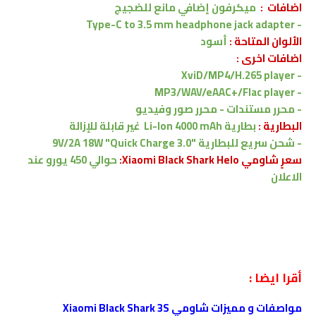
اضافات :
ميكرفون إضافي مانع للضجيج
Type-C to 3.5 mm headphone jack adapter
-
الألوان المتاحة :
أسود
اضافات اخرى :
XviD/MP4/H.265 player
-
MP3/WAV/eAAC+/Flac player
-
-
محرر مستندات - محرر صور وفيديو
البطارية :
بطارية Li-Ion 4000 mAh
غير قابلة للإزالة
-
شحن سريع للبطارية "
9V/2A 18W "Quick Charge 3.0
سعرٍ شاومي Xiaomi Black Shark Helo:
حوالي 450 يورو
عند
الاعلان
أقرا ايضا :
مواصفات و مميزات شاومي Xiaomi Black Shark 3S