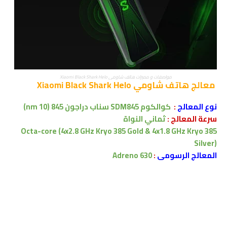
مواصفات و مميزات هاتف شاومي Xiaomi Black Shark Helo
معالج
هاتف شاومي Xiaomi Black Shark Helo
نوع المعالج
:
كوالكوم
SDM845
سناب دراجون 845 (10 nm)
سرعة المعالج :
ثماني النواة
Octa-core (4x2.8 GHz Kryo 385 Gold & 4x1.8 GHz Kryo 385
Silver)
المعالج الرسومى
:
Adreno 630