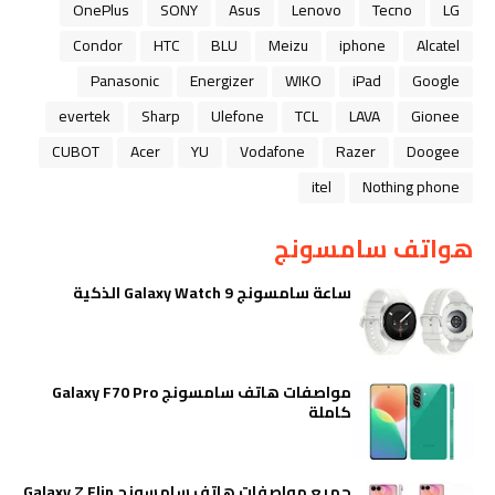
OnePlus
SONY
Asus
Lenovo
Tecno
LG
Condor
HTC
BLU
Meizu
iphone
Alcatel
Panasonic
Energizer
WIKO
iPad
Google
evertek
Sharp
Ulefone
TCL
LAVA
Gionee
CUBOT
Acer
YU
Vodafone
Razer
Doogee
itel
Nothing phone
هواتف سامسونج
ساعة سامسونج Galaxy Watch 9 الذكية
مواصفات هاتف سامسونج Galaxy F70 Pro
كاملة
جميع مواصفات هاتف سامسونج Galaxy Z Flip