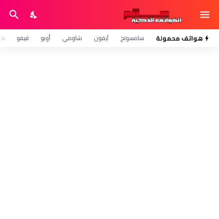
هواتف محمولة
سامسونج
آيفون
شاومي
أوبو
فيفو
هو