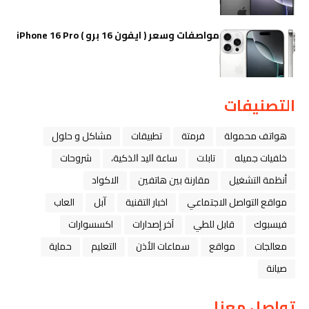
مواصفات وسعر ( ايفون 16 برو ) iPhone 16 Pro
التصنيفات
هواتف محمولة
فرمتة
تطبيقات
مشاكل و حلول
خلفيات جميله
تابلت
ﺳﺎﻋﺔ ﺍﻟﻴﺪ ﺍﻟﺬﻛﻴﺔ،
شروحات
أنظمة التشغيل
مقارنة بين هاتفين
الاكواد
مواقع التواصل الاجتماعي
اخبار التقنية
ﺁﺑﻞ
العاب
فيسبوك
قابل للطي
آخر إصدارات
اكسسوارات
معالجات
مواقع
سماعات الأذن
التعليم
حماية
صيانة
تواصل معنا