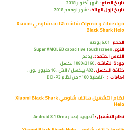
تاريخ الصنع :
شهر
أكتوبر 2018
تاريخ نزول الهاتف:
شهر
نوفمبر 2018
مواصفات و مميزات شاشة
هاتف شاومي Xiaomi
Black Shark Helo
الحجم:
6.01 بوصه
النوع:
Super AMOLED capacitive touchscreen
اللمس المتعدد:
يدعم
جودة الشاشة :
2160×1080 بكسل
كثافة البكسل :
402 بيكسل / انش . 16 مليون لون .
-
تغطية 100٪ من نظام DCI-P3
اضافات :
نظام التشغيل
هاتف شاومي Xiaomi Black Shark
Helo
نظام التشغيل :
أندرويد إصدار
Android 8.1 Oreo
كاميرا
هاتف شاومي Xiaomi Black Shark Helo