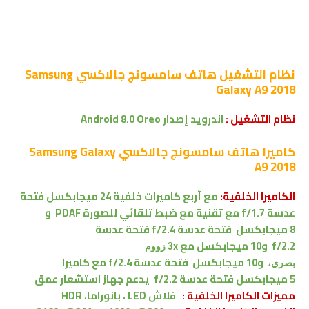
نظام التشغيل
هاتف
سامسونج جالاكسي Samsung
Galaxy A9 2018
نظام التشغيل :
اندرويد
إصدار Android 8.0 Oreo
كاميرا
هاتف سامسونج جالاكسي Samsung Galaxy
A9 2018
الكاميرا الخلفية:
مع أربع كاميرات خلفية 24 ميجابكسل
فتحة
عدسة f/1.7 مع تقنية
مع ضبط تلقائي للصورة PDAF
و
8
ميجابكسل
فتحة عدسة f/2.4
فتحة عدسة
f/2.2
و10
ميجابكسل
مع
3x
زووم
و10
ميجابكسل
فتحة عدسة f/2.4
مع كاميرا
بصري،
5 ميجابكسل
فتحة عدسة f/2.2
يدعم جهاز استشعار عمق
مميزات الكاميرا الخلفية :
فلاش LED ، بانوراما، HDR