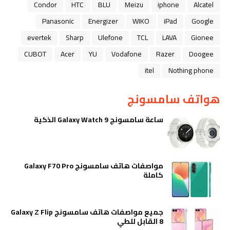
Condor
HTC
BLU
Meizu
iphone
Alcatel
Panasonic
Energizer
WIKO
iPad
Google
evertek
Sharp
Ulefone
TCL
LAVA
Gionee
CUBOT
Acer
YU
Vodafone
Razer
Doogee
itel
Nothing phone
هواتف سامسونج
ساعة سامسونج Galaxy Watch 9 الذكية
مواصفات هاتف سامسونج Galaxy F70 Pro
كاملة
جميع مواصفات هاتف سامسونج Galaxy Z Flip
8 القابل للطي