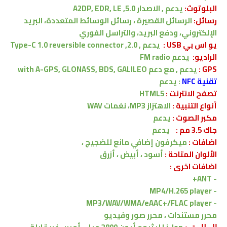
البلوتوث:
يدعم , الاصدار
5.0, A2DP, EDR, LE
رسائل:
الرسائل القصيرة ، رسائل الوسائط المتعددة، البريد
الإلكتروني، ودفع البريد، والتراسل الفوري
يو اس بي USB :
يدعم , 2.0, Type-C 1.0 reversible connector
الراديو:
يدعم FM radio
GPS :
يدعم , مع دعم
with A-GPS, GLONASS, BDS, GALILEO
تقنية NFC
:
يدعم
تصفح الانترنت :
HTML5
أنواع التنبية
:
الاهتزاز
MP3، نغمات WAV
مكبر الصوت :
يدعم
جاك 3.5 مم :
يدعم
اضافات :
ميكرفون إضافي مانع للضجيج ،
الألوان المتاحة :
أسود ، أبيض ، أزرق
اضافات اخرى :
- ANT+
MP4/H.265 player
-
MP3/WAV/WMA/eAAC+/FLAC player
-
محرر مستندات ، محرر صور وفيديو