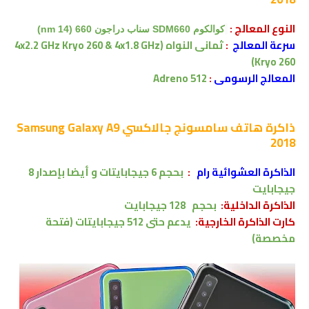
النوع المعالج
:
كوالكوم
SDM660
سناب دراجون 660 (14 nm)
سرعة المعالج
:
ثمانى النواه
(4x2.2 GHz Kryo 260 & 4x1.8 GHz
Kryo 260)
المعالج الرسومى
:
Adreno 512
ذاكرة
هاتف سامسونج جالاكسي Samsung Galaxy A9
2018
الذاكرة العشوائية رام
:
بحجم 6 جيجابايتات
و أيضا بإصدار 8
جيجابايت
الذاكرة الداخلية:
بحجم
128 جيجابايت
كارت الذاكرة الخارجية:
يدعم
حتى 512
جيجابايتات
(فتحة
مخصصة)