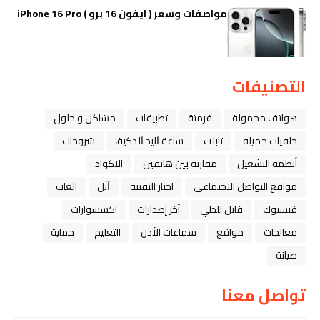
مواصفات وسعر ( ايفون 16 برو ) iPhone 16 Pro
التصنيفات
هواتف محمولة
فرمتة
تطبيقات
مشاكل و حلول
خلفيات جميله
تابلت
ﺳﺎﻋﺔ ﺍﻟﻴﺪ ﺍﻟﺬﻛﻴﺔ،
شروحات
أنظمة التشغيل
مقارنة بين هاتفين
الاكواد
مواقع التواصل الاجتماعي
اخبار التقنية
ﺁﺑﻞ
العاب
فيسبوك
قابل للطي
آخر إصدارات
اكسسوارات
معالجات
مواقع
سماعات الأذن
التعليم
حماية
صيانة
تواصل معنا