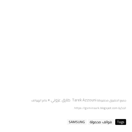
Tarek Azzouni طارق عزوني
جميع الحقوق محفوظة
© عالم الهواتف
الذكية
https://gsminsark.blogspot.com
.
Tags
هواتف محمولة
SAMSUNG