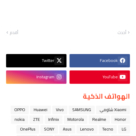
أحدث
أقدم
Twitter
Facebook
Instagram
YouTube
الهواتف الذكية
Xiaomi شاومي
SAMSUNG
Vivo
Huawei
OPPO
nokia
ZTE
Infinix
Motorola
Realme
Honor
OnePlus
SONY
Asus
Lenovo
Tecno
LG