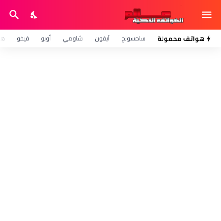
هواتف محمولة
سامسونج
آيفون
شاومي
أوبو
فيفو
هو