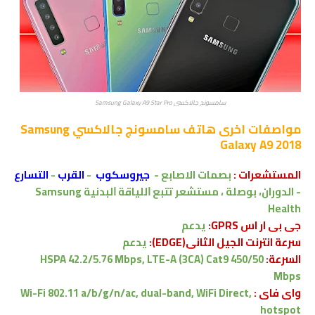
سامسونج جالاكسي Samsung Galaxy A9 Star Pro
مواصفات اخرى
هاتف سامسونج جالاكسي Samsung
Galaxy A9 2018
المستشعرات :
بصمات الاصابع -
جيروسكوب
-
القرب
-
التسارع
- الدوران، بوصلة
،
ﻣﺴﺘﺸﻌﺮ ﺗﺘﺒﻊ ﺍﻟﻠﻴﺎﻗﺔ ﺍﻟﺒﺪﻧﻴﺔ Samsung
Health
جى بى ار اس GPRS:
يدعم
سرعة انترنت الجيل الثانى(EDGE):
يدعم
السرعة:
HSPA 42.2/5.76 Mbps, LTE-A (3CA) Cat9 450/50
Mbps
واى فاى :
Wi-Fi 802.11 a/b/g/n/ac, dual-band, WiFi Direct,
hotspot