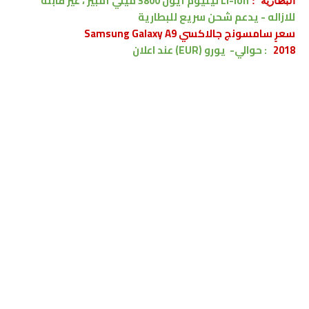
Li-Ion ليثيوم أيون 3800 ميلي أمبير ، غير قابلة
البطارية :
للازاله
- يدعم شحن سريع للبطارية
سعرٍ
سامسونج جالاكسي Samsung Galaxy A9
2018
:
حوالي-
يورو (EUR)
عند اعلان