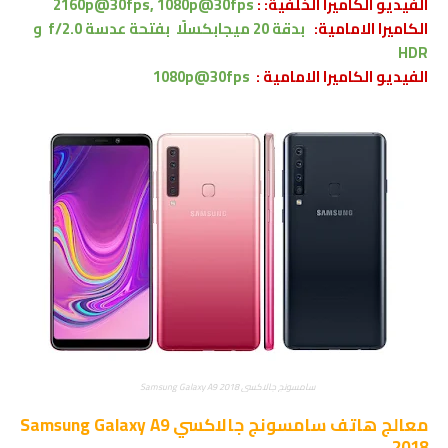
الفيديو الكاميرا الخلفية: :
2160p@30fps, 1080p@30fps
الكاميرا الامامية:
ﺑﺪﻗﺔ 20 ﻣﻴﺠﺎﺑﻜﺴﻠًﺎ بفتحة عدسة f/2.0
و
HDR
الفيديو
الكاميرا
الامامية
:
1080p@30fps
سامسونج جالاكسي Samsung Galaxy A9 2018
معالج
هاتف سامسونج جالاكسي Samsung Galaxy A9
2018