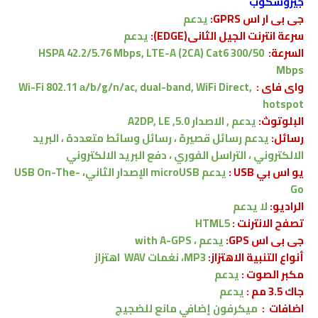
جيروسكوب
جى بى ار اس GPRS:
يدعم
سرعة انترنت الجيل الثانى(EDGE):
يدعم
السرعة:
HSPA 42.2/5.76 Mbps, LTE-A (2CA) Cat6 300/50
Mbps
واى فاى :
Wi-Fi 802.11 а/b/g/n/ac, dual-band, WiFi Direct,
hotspot
البلوتوث:
يدعم , الاصدار
5.0, A2DP, LE
رسائل:
يدعم رسائل قصيرة ، رسائل وسائط متعددة ، البريد
الالكتروني ، التراسل الفوري ، دفع البريد الالكتروني
يو اس بي USB :
يدعم
microUSB الإصدار الثاني، USB On-The-
Go
الراديو:
لا يدعم
تصفح الانترنت :
HTML5
جى بى اس GPS:
يدعم ،
with A-GPS
أنواع التنبية الاهتزاز:
MP3، نغمات WAV
اهتزاز
مكبر الصوت :
يدعم
جاك 3.5 مم :
يدعم
اضافات :
ميكرفون إضافي مانع للضجيج