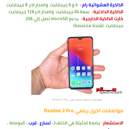
الذاكرة العشوائية رام
:
4
و
6
جيجابايت
واصدار اخر 8 جيجابايت
الذاكرة الداخلية:
سعة 64
جيجابايت واصدار اخر 128 جيجابايت
كارت الذاكرة الخارجية:
يدعم
microSD
تصل إلي 256
جيجابايت (فتحة مخصصة)
مواصفات و مميزات هاتف ريلمي Realme 2 Pro
مواصفات اخرى
ريلمي Realme 2 Pro
الاستشعار:
بصمة (مثبتة في الخلف)
،
تسارع
،
قرب
،
البوصلة
،