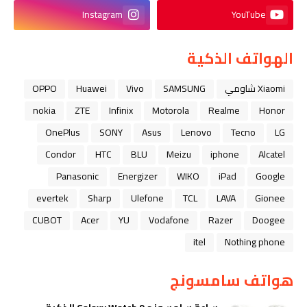
Instagram
YouTube
الهواتف الذكية
Xiaomi شاومي
SAMSUNG
Vivo
Huawei
OPPO
nokia
ZTE
Infinix
Motorola
Realme
Honor
OnePlus
SONY
Asus
Lenovo
Tecno
LG
Condor
HTC
BLU
Meizu
iphone
Alcatel
Panasonic
Energizer
WIKO
iPad
Google
evertek
Sharp
Ulefone
TCL
LAVA
Gionee
CUBOT
Acer
YU
Vodafone
Razer
Doogee
itel
Nothing phone
هواتف سامسونج