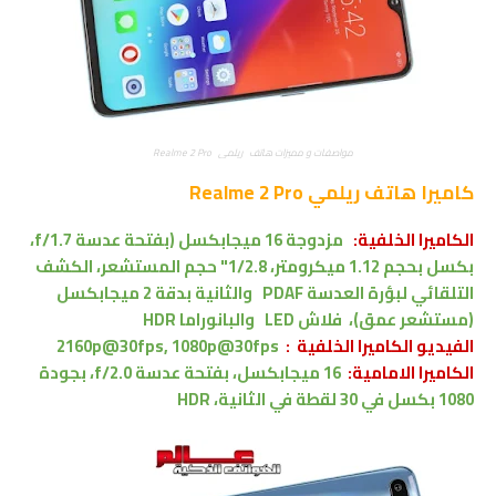
مواصفات و مميزات هاتف ريلمي Realme 2 Pro
كاميرا
هاتف ريلمي Realme 2 Pro
الكاميرا الخلفية:
مزدوجة 16 ميجابكسل (بفتحة عدسة f/1.7،
بكسل بحجم 1.12 ميكرومتر، 1/2.8" حجم المستشعر، الكشف
التلقائي لبؤرة العدسة
PDAF
والثانية بدقة 2 ميجابكسل
(مستشعر عمق)،
فلاش LED
والبانوراما
HDR
الفيديو الكاميرا الخلفية :
2160p@30fps, 1080p@30fps
الكاميرا الامامية:
16 ميجابكسل، بفتحة عدسة f/2.0، بجودة
1080 بكسل في 30 لقطة في الثانية، HDR