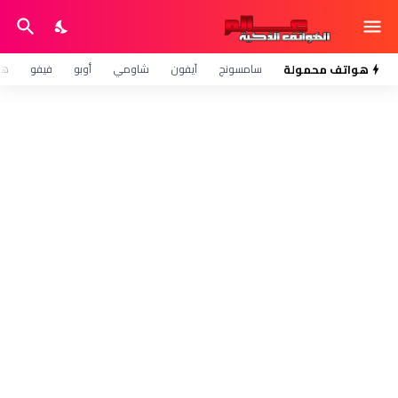
هواتف محمولة
سامسونج
آيفون
شاومي
أوبو
فيفو
هو