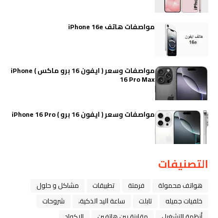
مواصفات هاتف iPhone 16e
مواصفات وسعر ( ايفون 16 برو ماكس ) iPhone
16 Pro Max
مواصفات وسعر ( ايفون 16 برو ) iPhone 16 Pro
التصنيفات
هواتف محمولة
فرمتة
تطبيقات
مشاكل و حلول
خلفيات جميله
تابلت
ﺳﺎﻋﺔ ﺍﻟﻴﺪ ﺍﻟﺬﻛﻴﺔ،
شروحات
أنظمة التشغيل
مقارنة بين هاتفين
الاكواد