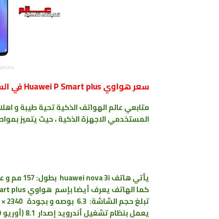
سعر هواوي نوفا  3i
سعر هواوي Huawei P Smart plus في السعودية
المستخدمي الاجهزة الذكية ، حيث يتميز بموا
يأتي هاتف huawei nova 3i بطول: 157 مم و عرض: 75.2 مم أما السمك 7.6 مم و يزن: 169 جم
كما الهاتف يعرف أيضا بإسم هواوي Huawei P Smart plus و تم الاعلان عنه في شهر جويلية 2018
تبلغ حجم الشاشة: 6.3 بوصه و بجودة 2340 × 1080 بكسل
يعمل بنظام تشغيل أندرويد إصدار 8.1 (أوريو OREO )