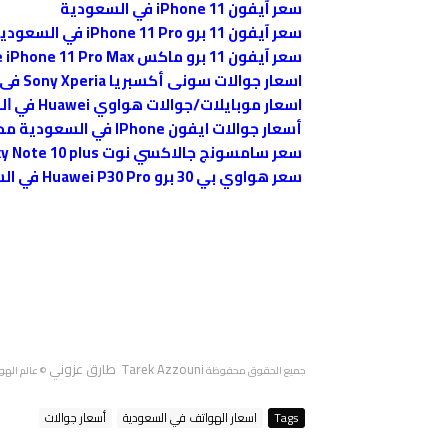
سعر آيفون iPhone 11 في السعودية
سعر آيفون 11 برو iPhone 11 Pro في السعودية
سعر آيفون 11 برو ماكس Apple iPhone 11 Pro Max في السعودية
اسعار جوالات سونى أكسبريا Sony Xperia فى السعودية
اسعار موبايلات/جوالات هواوي Huawei ﻓﻲ ﺍﻟﺴﻌﻮﺩﻳﺔ .
أسعار جوالات ايفون IPhone في السعودية محدثا شهريا
سعر سامسونج جالاكسي نوت Samsung Galaxy Note 10 plus في السعودية
سعر هواوي بي 30 برو Huawei P30 Pro في السعودية
Tarek Azzouni طارق عزوني
جميع الحقوق محفوظة
© عالم الهو
Tags
اسعار الهواتف في السعودية
أسعار جوالات