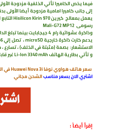
فيما يخص الكاميرا تأتي الخلفية مزدوجة الأولى بدقة 16 ميجابكسل والثانية بدقة 
إلى جانب كاميرا امامية مزدوجة أيضا الأولى بدقة 24 ميجابكسل ، والثانية بدقة 2 ميجابك
رسومى Mali-G72 MP12
وذاكرة عشوائية رام 4 جيجابايت بينما تبلغ الداخلية بسعة 128 جيجابايت
يدعم كارت ذاكرة خارجية microSD ، تصل إلي 256 جيجابايت (يستخدم فتحة SIM 2)
الاستشعار: بصمة (مثبتة في الخلف) ، تسارع ، 
و تأتي بطارية الهاتف Li-Ion 3340 mAh غير قابلة للإزالة - يدعم الشحن السريع 10W
سعر هاتف هواوي نوفا Huawei Nova 3i في السعودية :
اشتري الان بسعر مناسب
الشحن مجاني
إقرأ أيضاً :