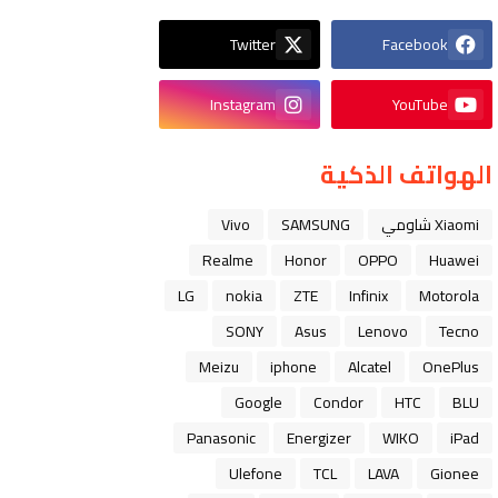
Twitter
Facebook
Instagram
YouTube
الهواتف الذكية
Xiaomi شاومي
SAMSUNG
Vivo
Realme
Honor
OPPO
Huawei
LG
nokia
ZTE
Infinix
Motorola
SONY
Asus
Lenovo
Tecno
Meizu
iphone
Alcatel
OnePlus
Google
Condor
HTC
BLU
Panasonic
Energizer
WIKO
iPad
Ulefone
TCL
LAVA
Gionee