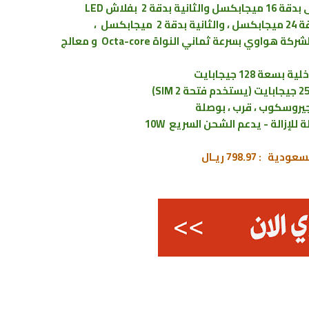
2 بفلاش LED
سل ،
يعمل بمعالج كيرين Hisilicon Kirin 970 التابع لشركة هواوي بسرعة ثماني النواة Octa-core و معالج
جيروسكوب ، قرب ، بوصلة
798.97 ريـال