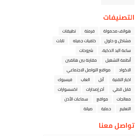
التصنيفات
هواتف محمولة
فرمتة
تطبيقات
مشاكل و حلول
خلفيات جميله
تابلت
ﺳﺎﻋﺔ ﺍﻟﻴﺪ ﺍﻟﺬﻛﻴﺔ،
شروحات
أنظمة التشغيل
مقارنة بين هاتفين
الاكواد
مواقع التواصل الاجتماعي
اخبار التقنية
ﺁﺑﻞ
العاب
فيسبوك
قابل للطي
آخر إصدارات
اكسسوارات
معالجات
مواقع
سماعات الأذن
التعليم
حماية
صيانة
تواصل معنا