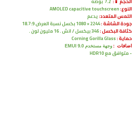
الحجم 📱:
7.2 بوصه
النوع:
AMOLED capacitive touchscreen
اللمس المتعدد:
يدعم
جودة الشاشة :
2244 × 1080 بكسل
نسبة العرض 18.7:9
كثافة البكسل :
346 بيكسل / انش . 16 مليون لون .
حماية :
Corning Gorilla Glass
اضافات :
وجهة مستخدم EMUI 9.0
- متوافق مع HDR10