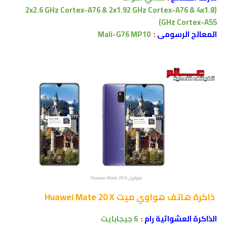
(2x2.6 GHz Cortex-A76 & 2x1.92 GHz Cortex-A76 & 4x1.8
GHz Cortex-A55)
المعالج الرسومى
:
Mali-G76 MP10
هواوي Huawei Mate 20 X
ذاكرة
هاتف هواوي ميت Huawei Mate 20 X
الذاكرة العشوائية رام
:
6 جيجابايت