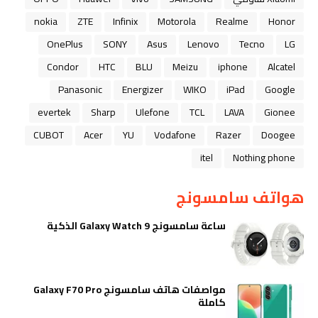
nokia
ZTE
Infinix
Motorola
Realme
Honor
OnePlus
SONY
Asus
Lenovo
Tecno
LG
Condor
HTC
BLU
Meizu
iphone
Alcatel
Panasonic
Energizer
WIKO
iPad
Google
evertek
Sharp
Ulefone
TCL
LAVA
Gionee
CUBOT
Acer
YU
Vodafone
Razer
Doogee
itel
Nothing phone
هواتف سامسونج
ساعة سامسونج Galaxy Watch 9 الذكية
مواصفات هاتف سامسونج Galaxy F70 Pro
كاملة