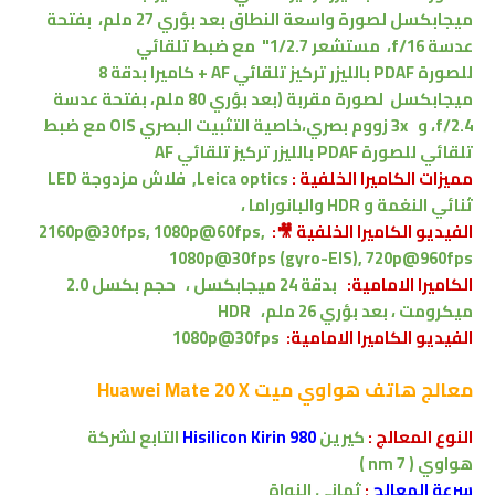
ميجابكسل لصورة واسعة النطاق بعد بؤري 27 ملم، بفتحة
عدسة f/16،
مستشعر 1/2.7"
مع ضبط تلقائي
للصورة
PDAF
بالليزر
تركيز تلقائي AF
+
كاميرا
بدقة
8
ميجابكسل
لصورة مقربة (بعد بؤري 80 ملم، بفتحة عدسة
f/2.4،
و
3x زووم بصري،
خاصية التثبيت البصري OIS
مع ضبط
تلقائي للصورة
PDAF
بالليزر
تركيز تلقائي AF
مميزات الكاميرا الخلفية :
Leica optics, فلاش مزدوجة LED
ثنائي النغمة و HDR والبانوراما ،
الفيديو الكاميرا الخلفية 🎥:
2160p@30fps, 1080p@60fps,
1080p@30fps (gyro-EIS), 720p@960fps
الكاميرا الامامية:
بدقة 24 ميجابكسل ،
حجم بكسل 2.0
ميكرومت
،
بعد بؤري 26 ملم،
HDR
الفيديو الكاميرا
الامامية:
1080p@30fps
معالج
هاتف هواوي ميت Huawei Mate 20 X
النوع المعالج
:
كيرين
Hisilicon Kirin 980
التابع لشركة
هواوي
( 7 nm )
سرعة المعالج
:
ثماني النواة