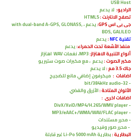
USB Host
الراديو:
لا يدعم
تصفح الانترنت :
HTML5
جى بى اس GPS:
يدعم ،
with dual-band A-GPS, GLONASS,
BDS, GALILEO
تقنية NFC
:
يدعم
منفذ الأشعة تحت الحمراء
:
يدعم
أنواع التنبية الاهتزاز:
MP3، نغمات WAV
اهتزاز
مكبر الصوت :
يدعم
، مع مكبرات صوت ستيريو
جاك 3.5 مم :
لا يدعم
اضافات :
ميكرفون إضافي مانع للضجيج
- 32-bit/384kHz audio
الألوان المتاحة :
الأزرق والفضي
اضافات اخرى
:
DivX/XviD/MP4/H.265/WMV player
-
MP3/eAAC+/WMA/WAV/FLAC player
-
- محرر مستندات
- محرر صور وفيديو
البطارية :
بطارية Li-Po 5000 mAh غير قابلة