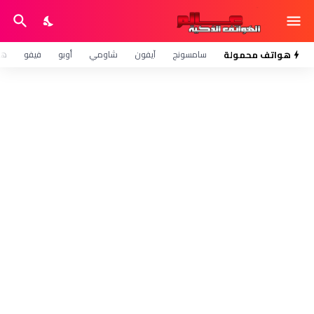
هواتف محمولة
سامسونج
آيفون
شاومي
أوبو
فيفو
هو