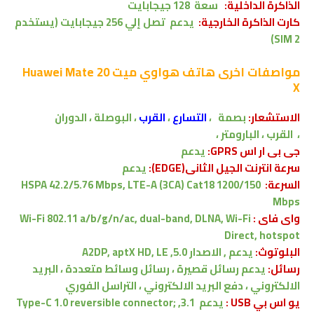
الذاكرة الداخلية:
سعة
128
جيجابايت
كارت الذاكرة الخارجية:
يدعم
تصل إلي
256 جيجابايت
(يستخدم
SIM 2)
مواصفات اخرى
هاتف هواوي ميت Huawei Mate 20
X
الاستشعار:
بصمة ،
التسارع
،
القرب
، البوصلة ، الدوران
،
القرب
، البارومتر ،
جى بى ار اس GPRS:
يدعم
سرعة انترنت الجيل الثانى(EDGE):
يدعم
السرعة:
HSPA 42.2/5.76 Mbps, LTE-A (3CA) Cat18 1200/150
Mbps
واى فاى :
Wi-Fi 802.11 a/b/g/n/ac, dual-band, DLNA, Wi-Fi
Direct, hotspot
البلوتوث:
يدعم , الاصدار
5.0, A2DP, aptX HD, LE
رسائل:
يدعم
رسائل قصيرة ، رسائل وسائط متعددة ، البريد
الالكتروني ، دفع البريد الالكتروني ، التراسل الفوري
يو اس بي USB :
يدعم
3.1, Type-C 1.0 reversible connector;