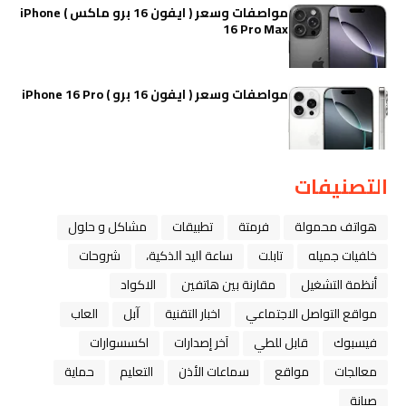
مواصفات وسعر ( ايفون 16 برو ماكس ) iPhone
16 Pro Max
مواصفات وسعر ( ايفون 16 برو ) iPhone 16 Pro
التصنيفات
هواتف محمولة
فرمتة
تطبيقات
مشاكل و حلول
خلفيات جميله
تابلت
ﺳﺎﻋﺔ ﺍﻟﻴﺪ ﺍﻟﺬﻛﻴﺔ،
شروحات
أنظمة التشغيل
مقارنة بين هاتفين
الاكواد
مواقع التواصل الاجتماعي
اخبار التقنية
ﺁﺑﻞ
العاب
فيسبوك
قابل للطي
آخر إصدارات
اكسسوارات
معالجات
مواقع
سماعات الأذن
التعليم
حماية
صيانة