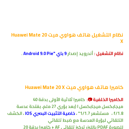
نظام التشغيل
هاتف هواوي ميت Huawei Mate 20
X
نظام التشغيل :
أندرويد إصدار
9 باي "Android 9.0 Pie
.
كاميرا
هاتف هواوي ميت Huawei Mate 20 X
الكاميرا الخلفية 📷:
كاميرا ثلاثية الأولى بدقة 40
ميجابكسل
ميجابكسل ا (بعد بؤري 27 ملم، بفتحة عدسة
f/1.8
،
مستشعر 1/1.7"
،
خاصية التثبيت البصري IOS
، الكشف
التلقائي لبؤرة العدسة مع ضبط تلقائي
للصورة
PDAF
بالليزر
تركيز تلقائي AF
+
كاميرا
بدقة
20