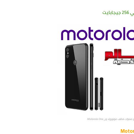
ي
256 جيجابايت
زات هاتف موتورولا ون Motorola One