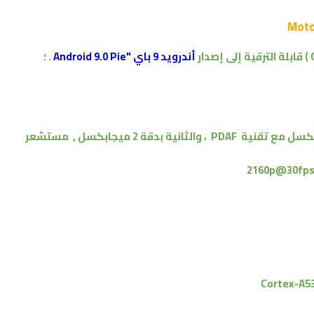
قابلة
الترقية إلى إصدار
أندرويد 9 باي "Android 9.0 Pie
. ؛
مع
تقنية PDAF
، والثانية بدقة 2
ميجابكسل
,
مستشعر
2160p@30fps