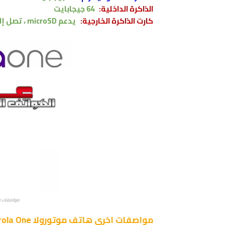
الذاكرة الداخلية:
64 جيجابايت
كارت الذاكرة الخارجية:
يدعم
microSD ،
تصل إل
مواصفات و ممي
مواصفات اخرى
هاتف موتورولا Motorola One