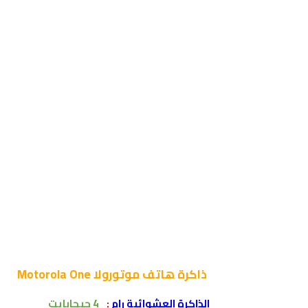
ذاكرة
هاتف موتورولا Motorola One
الذاكرة العشوائية رام
:
4 جيجابايت