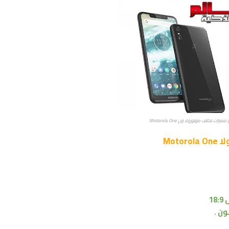
زات هاتف موتورولا ون Motorola One
Moto
1