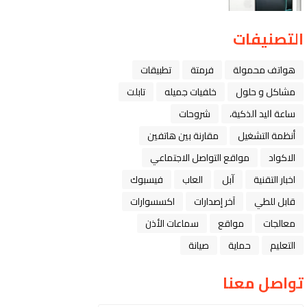
التصنيفات
هواتف محمولة
فرمتة
تطبيقات
مشاكل و حلول
خلفيات جميله
تابلت
ﺳﺎﻋﺔ ﺍﻟﻴﺪ ﺍﻟﺬﻛﻴﺔ،
شروحات
أنظمة التشغيل
مقارنة بين هاتفين
الاكواد
مواقع التواصل الاجتماعي
اخبار التقنية
ﺁﺑﻞ
العاب
فيسبوك
قابل للطي
آخر إصدارات
اكسسوارات
معالجات
مواقع
سماعات الأذن
التعليم
حماية
صيانة
تواصل معنا