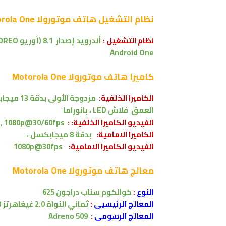
نظام التشغيل
هاتف موتورولا Motorola One
نظام التشغيل :
أندرويد إصدار
8.1 (أوريو OREO )
Android One
كاميرا
هاتف موتورولا Motorola One
الكاميرا الخلفية:
مزدوجة الأولى بدقة 13 ميجابكسل
العمق
فلاش LED ، بانوراما
الفيديو الكاميرا الخلفية: :
, 1080p@30/60fps
الكاميرا الامامية:
بدقة 8 ميجابكسل
،
الفيديو الكاميرا
الامامية:
1080p@30fps
معالج
هاتف موتورولا Motorola One
النوع
:
كوالكوم سناب دراجون 625
المعالج الرئيسيى
:
ثماني النواة
2.0 غيغاهرتز Cortex-A53
المعالج الرسومى
:
Adreno 509