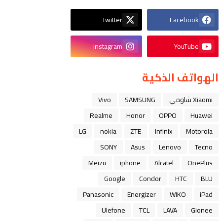
Twitter
Facebook
Instagram
YouTube
الهواتف الذكية
Xiaomi شاومي
SAMSUNG
Vivo
Realme
Honor
OPPO
Huawei
LG
nokia
ZTE
Infinix
Motorola
SONY
Asus
Lenovo
Tecno
Meizu
iphone
Alcatel
OnePlus
Google
Condor
HTC
BLU
Panasonic
Energizer
WIKO
iPad
Ulefone
TCL
LAVA
Gionee