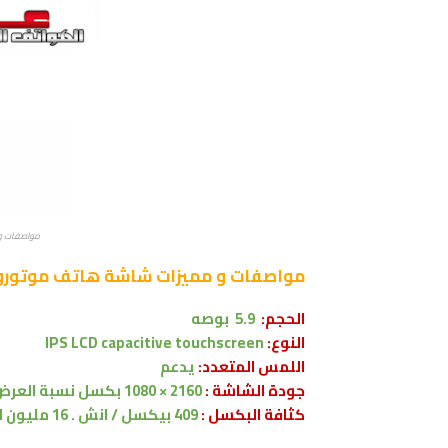
مواصفات و ممي
مواصفات و مميزات شاشة
هاتف موتورولا rola One
الحجم:
5.9 بوصه
النوع:
IPS LCD capacitive touchscreen
اللمس المتعدد:
يدعم
جودة الشاشة :
2160 × 1080 بكسل
نسبة العرض 8:9
كثافة البكسل :
409 بيكسل / انش . 16 مليون لون .