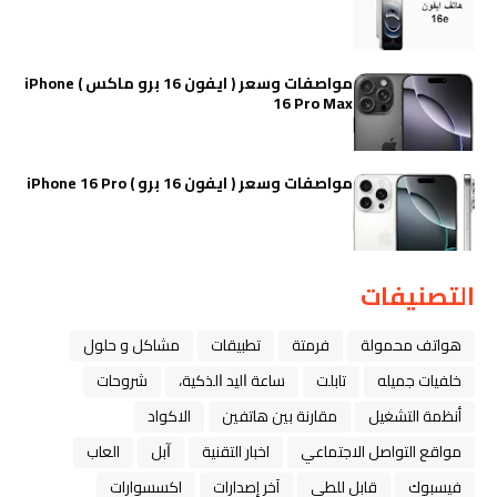
مواصفات وسعر ( ايفون 16 برو ماكس ) iPhone
16 Pro Max
مواصفات وسعر ( ايفون 16 برو ) iPhone 16 Pro
التصنيفات
هواتف محمولة
فرمتة
تطبيقات
مشاكل و حلول
خلفيات جميله
تابلت
ﺳﺎﻋﺔ ﺍﻟﻴﺪ ﺍﻟﺬﻛﻴﺔ،
شروحات
أنظمة التشغيل
مقارنة بين هاتفين
الاكواد
مواقع التواصل الاجتماعي
اخبار التقنية
ﺁﺑﻞ
العاب
فيسبوك
قابل للطي
آخر إصدارات
اكسسوارات