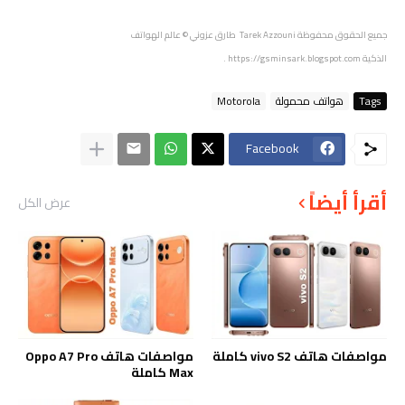
جميع الحقوق محفوظة
Tarek Azzouni طارق عزوني
© عالم الهواتف
الذكية
https://gsminsark.blogspot.com
.
Tags
هواتف محمولة
Motorola
Facebook
أقرأ أيضاً
عرض الكل
مواصفات هاتف vivo S2 كاملة
مواصفات هاتف Oppo A7 Pro
Max كاملة