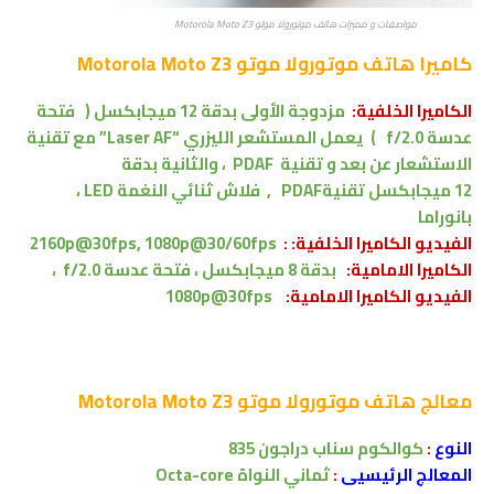
مواصفات و مميزات هاتف موتورولا موتو Motorola Moto Z3
كاميرا
هاتف موتورولا موتو Motorola Moto Z3
الكاميرا الخلفية:
مزدوجة الأولى بدقة 12 ميجابكسل ( فتحة
عدسة f/2.0 )
يعمل المستشعر الليزري “Laser AF” مع تقنية
الاستشعار عن بعد
و
تقنية PDAF
، والثانية بدقة
12
ميجابكسل
تقنيةPDAF
,
فلاش ثنائي النغمة LED ،
بانوراما
الفيديو الكاميرا الخلفية: :
2160p@30fps, 1080p@30/60fps
الكاميرا الامامية:
بدقة 8 ميجابكسل ،
فتحة عدسة f/2.0
،
الفيديو الكاميرا
الامامية:
1080p@30fps
معالج
هاتف موتورولا موتو Motorola Moto Z3
النوع
:
كوالكوم سناب دراجون 835
المعالج الرئيسيى
:
ثماني النواة
Octa-core