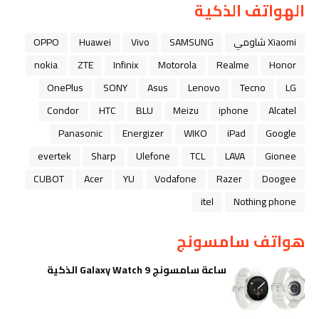
الهواتف الذكية
Xiaomi شاومي
SAMSUNG
Vivo
Huawei
OPPO
nokia
ZTE
Infinix
Motorola
Realme
Honor
OnePlus
SONY
Asus
Lenovo
Tecno
LG
Condor
HTC
BLU
Meizu
iphone
Alcatel
Panasonic
Energizer
WIKO
iPad
Google
evertek
Sharp
Ulefone
TCL
LAVA
Gionee
CUBOT
Acer
YU
Vodafone
Razer
Doogee
itel
Nothing phone
هواتف سامسونج
ساعة سامسونج Galaxy Watch 9 الذكية