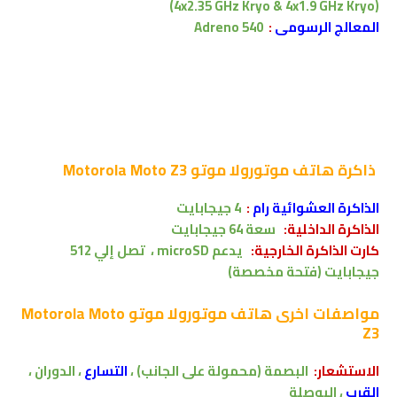
(4x2.35 GHz Kryo & 4x1.9 GHz Kryo)
المعالج الرسومى
:
Adreno 540
ذاكرة
هاتف موتورولا موتو Motorola Moto Z3
الذاكرة العشوائية رام
:
4 جيجابايت
الذاكرة الداخلية:
سعة 64
جيجابايت
كارت الذاكرة الخارجية:
يدعم
microSD ،
تصل إلي
512
جيجابايت
(فتحة مخصصة)
مواصفات اخرى
هاتف موتورولا موتو Motorola Moto
Z3
الاستشعار:
البصمة (محمولة على الجانب) ،
التسارع
، الدوران ،
القرب
، البوصلة