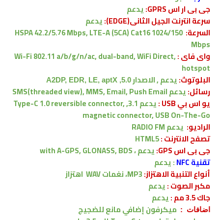
جى بى ار اس GPRS:
يدعم
سرعة انترنت الجيل الثانى(EDGE):
يدعم
السرعة:
HSPA 42.2/5.76 Mbps, LTE-A (5CA) Cat16 1024/150
Mbps
واى فاى :
Wi-Fi 802.11 a/b/g/n/ac, dual-band, WiFi Direct,
hotspot
البلوتوث:
يدعم , الاصدار
5.0, A2DP, EDR, LE, aptX
رسائل:
يدعم
SMS(threaded view), MMS, Email, Push Email
يو اس بي USB :
يدعم
3.1, Type-C 1.0 reversible connector,
magnetic connector, USB On-The-Go
الراديو:
يدعم RADIO FM
تصفح الانترنت :
HTML5
جى بى اس GPS:
يدعم ،
with A-GPS, GLONASS, BDS
ﺗﻘﻨﻴﺔ NFC
:
يدعم
أنواع التنبية الاهتزاز:
MP3، نغمات WAV
اهتزاز
مكبر الصوت :
يدعم
جاك 3.5 مم :
يدعم
ميكرفون إضافي مانع للضجيج
اضافات :