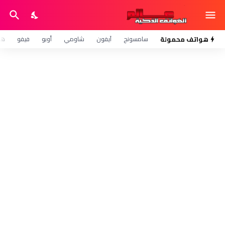
هواتف محمولة
سامسونج
آيفون
شاومي
أوبو
فيفو
هو