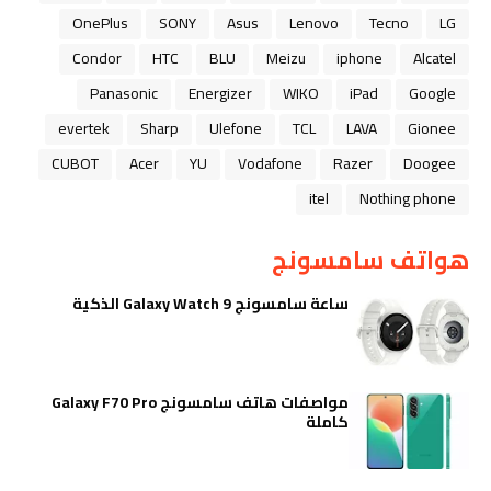
OnePlus
SONY
Asus
Lenovo
Tecno
LG
Condor
HTC
BLU
Meizu
iphone
Alcatel
Panasonic
Energizer
WIKO
iPad
Google
evertek
Sharp
Ulefone
TCL
LAVA
Gionee
CUBOT
Acer
YU
Vodafone
Razer
Doogee
itel
Nothing phone
هواتف سامسونج
ساعة سامسونج Galaxy Watch 9 الذكية
مواصفات هاتف سامسونج Galaxy F70 Pro
كاملة