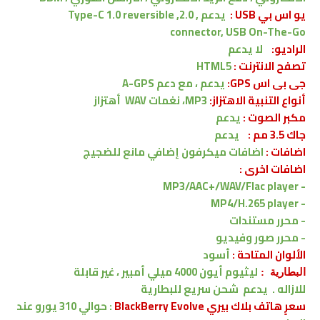
يو اس بي USB :
يدعم , 2.0, Type-C 1.0 reversible
connector, USB On-The-Go
الراديو:
لا يدعم
تصفح الانترنت :
HTML5
جى بى اس GPS:
يدعم ، مع دعم A-GPS
أنواع التنبية الاهتزاز:
MP3، نغمات WAV
أهتزاز
مكبر الصوت :
يدعم
جاك 3.5 مم :
يدعم
اضافات :
اضافات ميكرفون إضافي مانع للضجيج
اضافات اخرى :
MP3/AAC+/WAV/Flac player
-
- MP4/H.265 player
- محرر مستندات
- محرر صور وفيديو
الألوان المتاحة :
أسود
ليثيوم أيون 4000 ميلي أمبير ، غير قابلة
البطارية :
للازاله .
يدعم
شحن سريع للبطارية
سعرٍ هاتف بلاك بيري BlackBerry Evolve
:
حوالي 310 يورو
عند