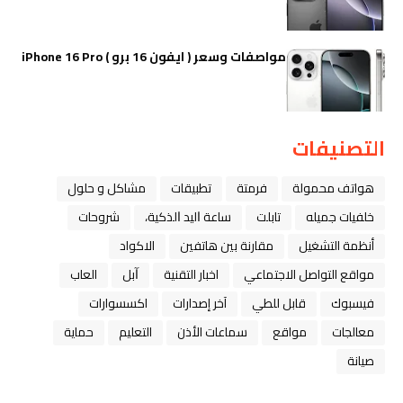
مواصفات وسعر ( ايفون 16 برو ) iPhone 16 Pro
التصنيفات
هواتف محمولة
فرمتة
تطبيقات
مشاكل و حلول
خلفيات جميله
تابلت
ﺳﺎﻋﺔ ﺍﻟﻴﺪ ﺍﻟﺬﻛﻴﺔ،
شروحات
أنظمة التشغيل
مقارنة بين هاتفين
الاكواد
مواقع التواصل الاجتماعي
اخبار التقنية
ﺁﺑﻞ
العاب
فيسبوك
قابل للطي
آخر إصدارات
اكسسوارات
معالجات
مواقع
سماعات الأذن
التعليم
حماية
صيانة