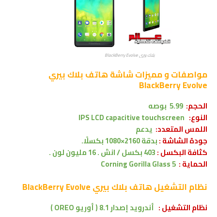
بلاك بيري BlackBerry Evolve
مواصفات و مميزات شاشة
هاتف
بلاك بيري
BlackBerry Evolve
الحجم:
5.99 بوصه
النوع:
IPS LCD capacitive touchscreen
اللمس المتعدد:
يدعم
جودة الشاشة :
بدقة 2160×1080 بكسلًا.
كثافة البكسل :
403 بكسل / انش . 16 مليون لون .
الحماية :
Corning Gorilla Glass 5
نظام التشغيل
هاتف
بلاك بيري BlackBerry Evolve
نظام التشغيل :
أندرويد إصدار 8.1 ( أوريو OREO )