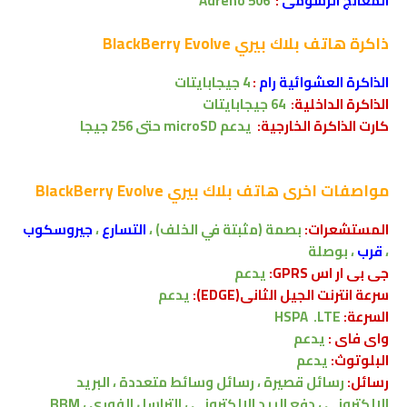
المعالج الرسومى
:
Adreno 506
ذاكرة
هاتف
بلاك بيري BlackBerry Evolve
الذاكرة العشوائية رام
:
4 جيجابايتات
الذاكرة الداخلية:
64
جيجابايتات
كارت الذاكرة الخارجية:
يدعم
microSD
حتى 256 جيجا
مواصفات اخرى
هاتف
بلاك بيري BlackBerry Evolve
المستشعرات:
بصمة (مثبتة في الخلف) ،
التسارع
،
جيروسكوب
،
قرب
، بوصلة
جى بى ار اس GPRS:
يدعم
سرعة انترنت الجيل الثانى(EDGE):
يدعم
السرعة:
HSPA .LTE
واى فاى :
يدعم
البلوتوث:
يدعم
رسائل:
رسائل قصيرة ، رسائل وسائط متعددة ، البريد
الالكتروني ، دفع الريد الالكتروني ، التراسل الفوري
،
BBM