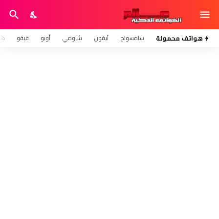
هواتف محمولة
سامسونج
آيفون
شاومي
أوبو
فيفو
هو