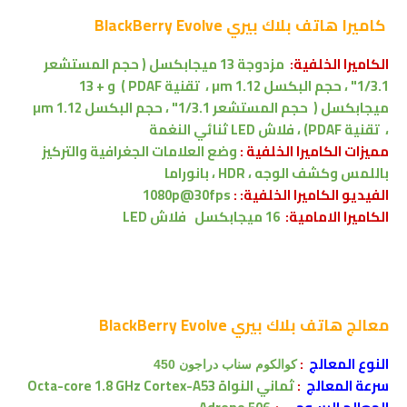
كاميرا
هاتف
بلاك بيري BlackBerry Evolve
الكاميرا الخلفية:
مزدوجة 13 ميجابكسل ( حجم المستشعر
1/3.1" ، حجم البكسل 1.12 μm ،
تقنية PDAF
)
و + 13
ميجابكسل (
حجم المستشعر 1/3.1" ، حجم البكسل 1.12 μm
،
تقنية PDAF
) ،
فلاش LED ثنائي النغمة
مميزات الكاميرا الخلفية :
وضع العلامات الجغرافية والتركيز
باللمس وكشف الوجه
، HDR ، بانوراما
الفيديو الكاميرا الخلفية: :
1080p@30fps
الكاميرا الامامية:
16
ميجابكسل
فلاش
LED
معالج
هاتف
بلاك بيري BlackBerry Evolve
النوع المعالج
:
كوالكوم سناب دراجون
450
سرعة المعالج
:
ثماني النواة
1.8 GHz Cortex-A53
Octa-core