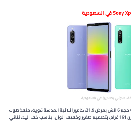
تف سوني إكسبريا في السعودية
مع شاشة OLED حجم 6 انش بعرض 21:9، كاميرا ثلاثية العدسة قوية، منفذ صوت
3.5 ملم، بطارية كبيرة بسعة 5000 ملي أمبير، وزن 161 غرام، بتصميم صغير وخفيف الوزن. يناسب كف اليد، ثنائي