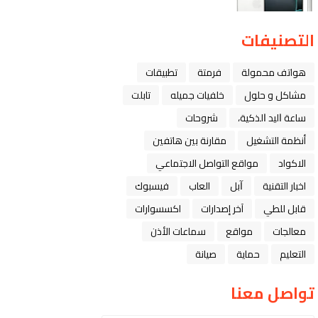
التصنيفات
هواتف محمولة
فرمتة
تطبيقات
مشاكل و حلول
خلفيات جميله
تابلت
ﺳﺎﻋﺔ ﺍﻟﻴﺪ ﺍﻟﺬﻛﻴﺔ،
شروحات
أنظمة التشغيل
مقارنة بين هاتفين
الاكواد
مواقع التواصل الاجتماعي
اخبار التقنية
ﺁﺑﻞ
العاب
فيسبوك
قابل للطي
آخر إصدارات
اكسسوارات
معالجات
مواقع
سماعات الأذن
التعليم
حماية
صيانة
تواصل معنا