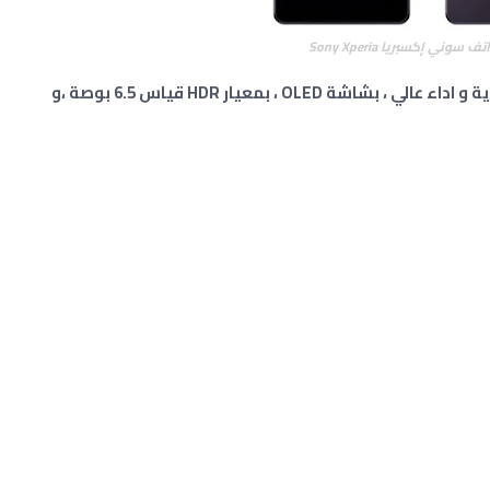
سوني إكسبريا Sony Xperia
بمواصفات قوية و اداء عالي ، بشاشة OLED ، بمعيار HDR قياس 6.5 بوصة ،و