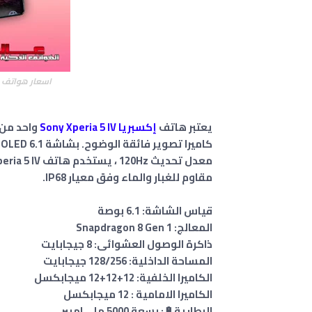
اسعار هواتف سوني إكسب
يعتبر هاتف
إكسبريا Sony Xperia 5 IV
واحد من 
كاميرا تصوير فائقة الوضوح.
معدل تحديث 120Hz ، يستخدم هاتف Sony Xperia 5 IV معالج قوي Snapdragon 8 Gen 1
مقاوم للغبار والماء وفق معيار IP68.
قياس الشاشة: 6.1 بوصة
المعالج: Snapdragon 8 Gen 1
ذاكرة الوصول العشوائى: 8 جيجابايت
المساحة الداخلية: 128/256 جيجابايت
الكاميرا الخلفية: 12+12+12 ميجابكسل
الكاميرا الامامية : 12 ميجابكسل
البطارية🔋: بسعة 5000 ملي امبير.