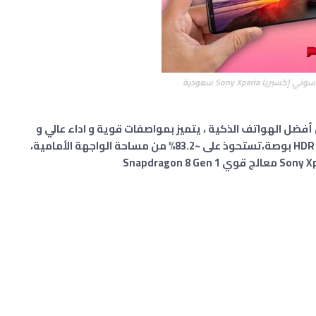
ريا Sony Xperia سعودية
أفضل الهواتف الذكية ، يتميز بمواصفات قوية و اداء عالي و
بشاشة HDR OLED 6.1 بوصة،تستحوذ على ~83.2% من مساحة الواجهة الأمامية،