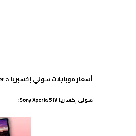
أسعار موبايلات سوني إكسبريا Sony Xperia فى السعودية
سوني إكسبريا Sony Xperia 5 IV :