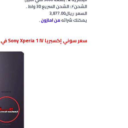
الشحن⚡: الشحن السريع 30 واط .
السعر: ريال‎3,877.‎00‏
يمكنك شرائه
من امازون
.
سعر سوني إكسبريا Sony Xperia 1 IV في السعودية