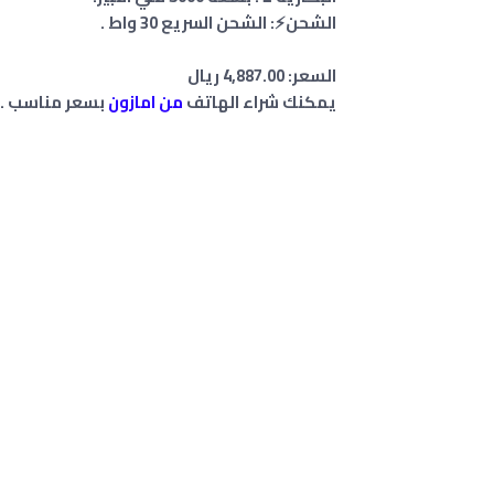
الشحن⚡: الشحن السريع 30 واط .
السعر: ‎4,887.‎00‏ ريال
يمكنك شراء الهاتف
من امازون
بسعر مناسب .