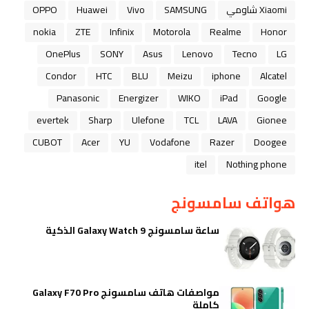
Xiaomi شاومي
SAMSUNG
Vivo
Huawei
OPPO
nokia
ZTE
Infinix
Motorola
Realme
Honor
OnePlus
SONY
Asus
Lenovo
Tecno
LG
Condor
HTC
BLU
Meizu
iphone
Alcatel
Panasonic
Energizer
WIKO
iPad
Google
evertek
Sharp
Ulefone
TCL
LAVA
Gionee
CUBOT
Acer
YU
Vodafone
Razer
Doogee
itel
Nothing phone
هواتف سامسونج
ساعة سامسونج Galaxy Watch 9 الذكية
مواصفات هاتف سامسونج Galaxy F70 Pro
كاملة