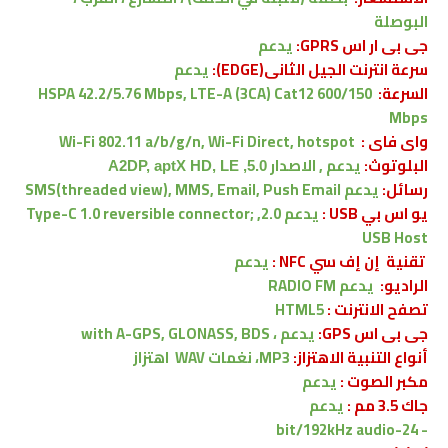
البوصلة
جى بى ار اس GPRS:
يدعم
سرعة انترنت الجيل الثانى(EDGE):
يدعم
السرعة:
HSPA 42.2/5.76 Mbps, LTE-A (3CA) Cat12 600/150
Mbps
واى فاى :
Wi-Fi 802.11 a/b/g/n, Wi-Fi Direct, hotspot
البلوتوث:
يدعم , الاصدار
5.0, A2DP, aptX HD, LE
رسائل:
يدعم
SMS(threaded view), MMS, Email, Push Email
يو اس بي USB :
يدعم
2.0, Type-C 1.0 reversible connector;
USB Host
تقنية
إن إف سي NFC :
يدعم
الراديو:
يدعم RADIO FM
تصفح الانترنت :
HTML5
جى بى اس GPS:
يدعم ،
with A-GPS, GLONASS, BDS
أنواع التنبية الاهتزاز:
MP3، نغمات WAV
اهتزاز
مكبر الصوت :
يدعم
جاك 3.5 مم :
يدعم
- 24-bit/192kHz audio