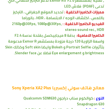
, تقنية بمستشعر Exmor RS
F2.0 تدعم التركيز التلقائي التي
تدعى (PDAF)
فلاش LED
مميزات الكاميرا الخلفية :
تحديد الموقع الجغرافي ، التركيز
باللمس ، اكتشاف الوجه / الابتسامة ، HDR ، بانوراما
الفيديو الكاميرا الخلفية: :
2160p@30fps, 1080p@30fps,
stereo sound rec., HDR
الكاميرا الامامية:
بدقة 8 ميجابيكسل بفتحة عدسة F2.4
واسعة الزاوية 120 درجة مزودة بمستشعر Exmor R مدعومة
بتأثيرات Portrait Selfie و Bokeh وايضا Soft skin وكذلك Skin
brightness و Eye enlargement فضلا عن Slender face.
معالج
هاتف سوني إكسبريا Sony Xperia XA2 Plus
النوع
:
كوالكوم سناب دراجون
Qualcomm SDM630
Snapdragon 630