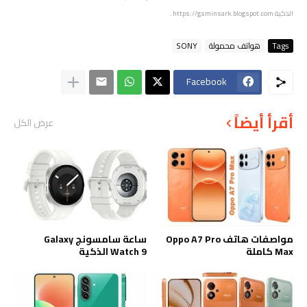
الذكية
https://gsminsark.blogspot.com
.
Tags
هواتف محمولة
SONY
Facebook
أقرأ أيضاً
عرض الكل
مواصفات هاتف Oppo A7 Pro
ساعة سامسونج Galaxy
Max كاملة
Watch 9 الذكية