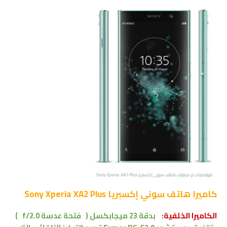
مواصفات و مميزات هاتف سوني إكسبريا Sony Xperia XA2 Plus
كاميرا
هاتف سوني إكسبريا Sony Xperia XA2 Plus
الكاميرا الخلفية:
بدقة 23 ميجابكسل ( فتحة عدسة f/2.0 )