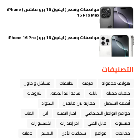
مواصفات وسعر ( ايفون 16 برو ماكس ) iPhone
16 Pro Max
مواصفات وسعر ( ايفون 16 برو ) iPhone 16 Pro
التصنيفات
هواتف محمولة
فرمتة
تطبيقات
مشاكل و حلول
خلفيات جميله
تابلت
ﺳﺎﻋﺔ ﺍﻟﻴﺪ ﺍﻟﺬﻛﻴﺔ،
شروحات
أنظمة التشغيل
مقارنة بين هاتفين
الاكواد
مواقع التواصل الاجتماعي
اخبار التقنية
ﺁﺑﻞ
العاب
فيسبوك
قابل للطي
آخر إصدارات
اكسسوارات
معالجات
مواقع
سماعات الأذن
التعليم
حماية