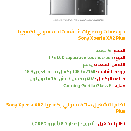
مواصفات سوني إكسبريا Sony Xperia XA2 Plus
مواصفات و مميزات شاشة
هاتف سوني إكسبريا
Sony Xperia XA2 Plus
الحجم:
6 بوصه
النوع:
IPS LCD capacitive touchscreen
اللمس المتعدد:
يدعم
جودة الشاشة :
2160 × 1080 بكسل
نسبة العرض 18:9
كثافة البكسل :
402 بيكسل / انش . 16 مليون لون .
حماية :
Corning Gorilla Glass 5
نظام التشغيل
هاتف سوني إكسبريا Sony Xperia XA2
Plus
نظام التشغيل :
أندرويد إصدار
8.0 (أوريو OREO )