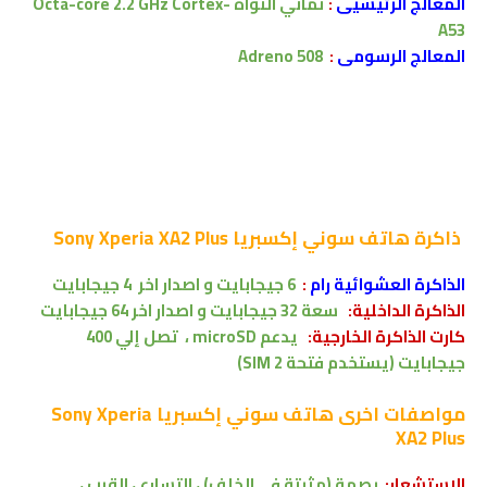
المعالج الرئيسيى
:
ثماني النواة
Octa-core 2.2 GHz Cortex-
A53
المعالج الرسومى
:
Adreno 508
ذاكرة
هاتف سوني إكسبريا Sony Xperia XA2 Plus
الذاكرة العشوائية رام
:
6 جيجابايت
و اصدار اخر 4 جيجابايت
الذاكرة الداخلية:
سعة 32
جيجابايت و اصدار اخر
64
جيجابايت
كارت الذاكرة الخارجية:
يدعم
microSD ،
تصل إلي
400
جيجابايت (يستخدم فتحة SIM 2)
مواصفات اخرى
هاتف سوني إكسبريا Sony Xperia
XA2 Plus
الاستشعار:
بصمة (مثبتة في الخلف) ، التسارع ، القرب ،