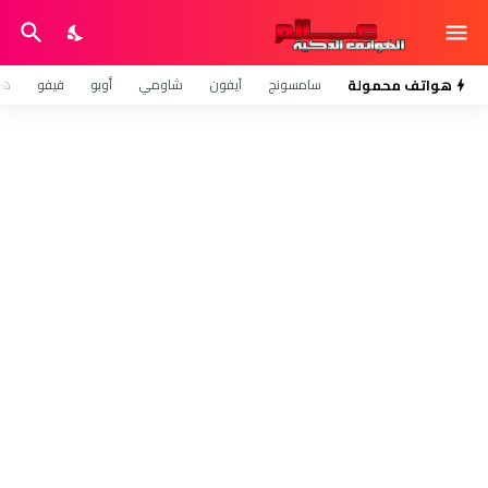
هواتف محمولة
سامسونج
آيفون
شاومي
أوبو
فيفو
هو