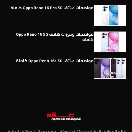
مواصفات هاتف Oppo Reno 16 Pro 5G كاملة
مواصفات وميزات هاتف Oppo Reno 16 5G
كاملة
مواصفات هاتف Oppo Reno 16c 5G كاملة
عالم الهواتف الذكية World of Mobile - ﺗﻬﺘﻢ ﺑﻤﺠﺎﻝ الهواتف الذكية ،