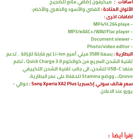
ميكرفون إضافي مانع للضجيج
اضافات :
الألوان المتاحة :
الفضي والأسود والذهبي والأخضر،
اضافات اخرى :
MP4/H.264 playe
-
MP3/eAAC+/WAV/Flac player
-
- Document viewer
- Photo/video editor
البطارية :
بسعة 3580 ميلي أمبير Li-Ion غير قابلة للإزالة .
تدعم
تقنية الشحن السريع من كوالكوم Quick Charge 3.0 ، تضم
منفذ USB-C للشحن، الى جانب تقنية الشحن التكييفي
Qnovo، ، ووضع Stamina للحفاظ على عمر البطارية.
سعرٍ هاتف سوني إكسبريا Sony Xperia XA2 Plus :
حوالي -
يورو
عند الاعلان
إقرأ أيضاً :