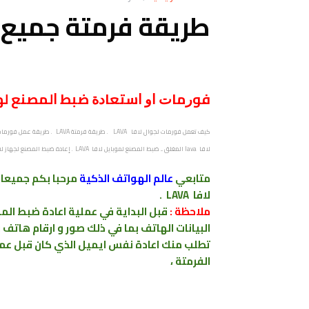
طريقة فرمتة جميع هوا
ﻓﻮﺭﻣﺎﺕ ﺍﻭ ﺍﺳﺘﻌﺎﺩﺓ ﺿﺒﻂ ﺍﻟﻤﺼﻨﻊ ﻟﻬﺎﺗﻒ 
لافا lava المغلق ... ضبط المصنع لموبايل لافا LAVA . إعادة ضبط المصنع لجهاز لافا LAVA ﻃﺮﻳﻘﺔ ﻓﻚ ﺍﻟﺮﻣﺰ ﺍﻟﺴﺮﻱ ﻟﻬﻮﺍﺗﻒ lava .
متابعي
عالم الهواتف الذكية
مرحبا بكم جميعا
لافا LAVA .
ملاحظة :
قبل البداية في عملية اعادة ضبط ال
البيانات الهاتف بما في ذلك صور و ارقام هاتف
تطلب منك اعادة نفس ايميل الذي كان قبل عملي
الفرمتة ،