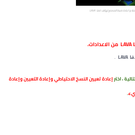
ة ﻮ اعادة ضبط المصنع ﻟﻬﺎﺗﻒ لافا LAVA
.
LAV
.
الية ، اختر
إعادة تعيين النسخ الاحتياطي وإعادة التعيين وإعادة
يء
.