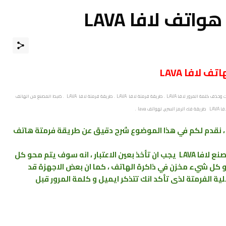
تف لافا LAVA
لافا LAVA
كيف تعمل فورمات لجوال لافا LAVA . طريقة فرمتة LAVA . ﻃﺮﻳﻘﺔ عمل فورمات وحذف كلمة المرور لافا LAVA . طريقة فرمتة لافا LAVA . طريقة فرمتة لافا LAVA . ضبط المصنع من الهاتف
 ، نقدم لكم في هذا الموضوع شرح دقيق عن طريقة فرمتة هاتف
مصنع
لافا LAVA
يجب ان تأخذ بعين الاعتبار ، انه سوف يتم محو كل
 و كل شيء مخزن في ذاكرة الهاتف ، كما ان بعض الاجهزة قد
ة الفرمتة لذى تأكد انك تتذكر ايميل و كلمة المرور قبل