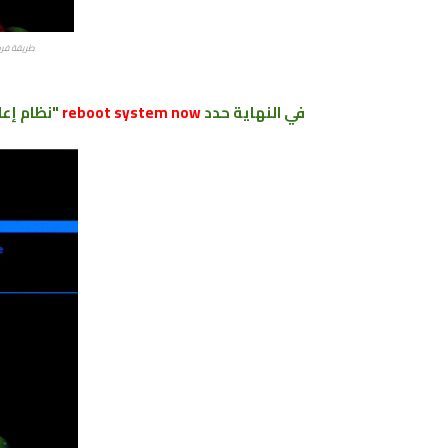
طريقة فرمت
في النهاية حدد
reboot system now
"نظام إعا