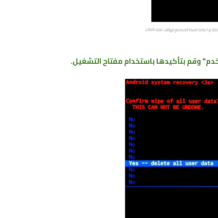
ة ﻮ اعادة ضبط المصنع ﻟﻬﺎﺗﻒ لافا LAVA
دم" وقم بتأكيدها باستخدام مفتاح التشغيل.