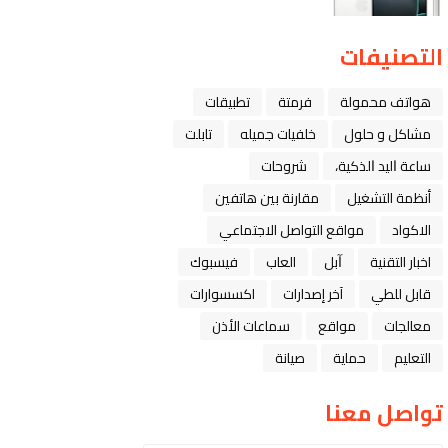
التصنيفات
هواتف محمولة
فرمتة
تطبيقات
مشاكل و حلول
خلفيات جميله
تابلت
ﺳﺎﻋﺔ ﺍﻟﻴﺪ ﺍﻟﺬﻛﻴﺔ،
شروحات
أنظمة التشغيل
مقارنة بين هاتفين
الاكواد
مواقع التواصل الاجتماعي
اخبار التقنية
ﺁﺑﻞ
العاب
فيسبوك
قابل للطي
آخر إصدارات
اكسسوارات
معالجات
مواقع
سماعات الأذن
التعليم
حماية
صيانة
تواصل معنا