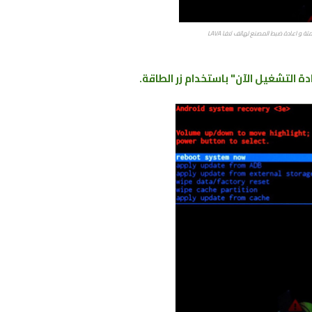
ة ﻮ اعادة ضبط المصنع ﻟﻬﺎﺗﻒ لافا LAVA
دة التشغيل الآن" باستخدام زر الطاقة.