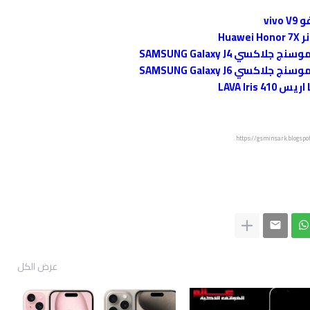
vi
Hu
 SAMSUNG Galaxy J4
 SAMSUNG Galaxy J6
LAVA Iri
.
https://gsminsark.blogspo
عرض الكل