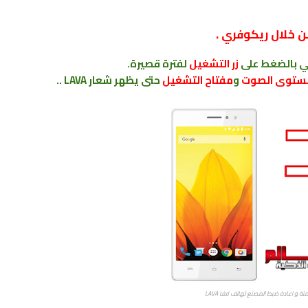
ي بالضغط على
زر التشغيل
لفترة قصيرة.
ستوى الصوت
و
مفتاح التشغيل
حتى يظهر شعار LAVA ..
ة ﻮ اعادة ضبط المصنع ﻟﻬﺎﺗﻒ لافا LAVA