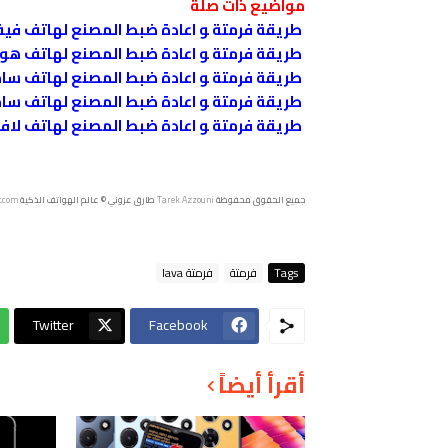
مواضيع ذات صلة
طريقة فرمتة ﻮ اعادة ضبط المصنع ﻟﻬﺎﺗﻒ فيفو vo V9
طريقة فرمتة ﻮ اعادة ضبط المصنع ﻟﻬﺎﺗﻒ هونر awei Honor 7X
طريقة فرمتة ﻮ اعادة ضبط المصنع ﻟﻬﺎﺗﻒ ﺳﺎﻣﻮﺳﻨﺞ جلاكسي
طريقة فرمتة ﻮ اعادة ضبط المصنع ﻟﻬﺎﺗﻒ ﺳﺎﻣﻮﺳﻨﺞ جلاكسي
طريقة فرمتة ﻮ اعادة ضبط المصنع ﻟﻬﺎﺗﻒ لافا اريس s 410
جميع الحقوق محفوظة
Tarek Azzouni
طارق عزوني © عالم الهواتف الذكية
t.com
Tags
فرمتة
فرمتة lava
Twitter
Facebook
أقرأ أيضاً