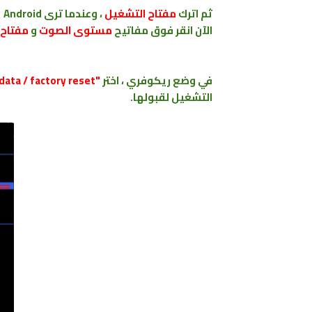
ثم اترك
مفتاح التشغيل
، وعندما ترى Android ،اترك زر
الآن انقر فوق مفاتيح
مستوى الصوت
و
مفتاح 
في وضع ريكوفري ، اختر
"wipe data / factory reset"
التشغيل لقبولها.