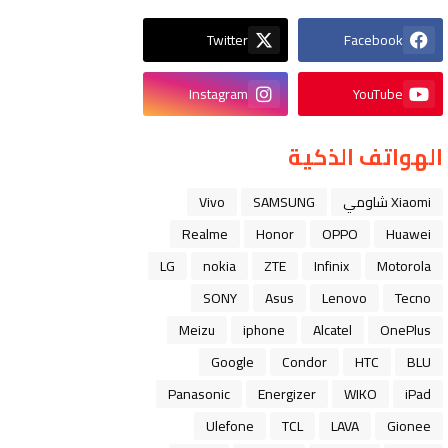
Twitter
Facebook
Instagram
YouTube
الهواتف الذكية
Xiaomi شاومي
SAMSUNG
Vivo
Realme
Honor
OPPO
Huawei
LG
nokia
ZTE
Infinix
Motorola
SONY
Asus
Lenovo
Tecno
Meizu
iphone
Alcatel
OnePlus
Google
Condor
HTC
BLU
Panasonic
Energizer
WIKO
iPad
Ulefone
TCL
LAVA
Gionee