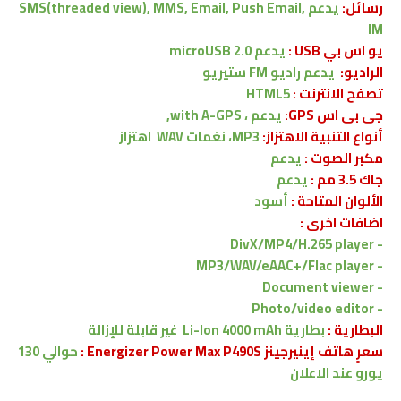
رسائل:
يدعم
SMS(threaded view), MMS, Email, Push Email,
IM
يو اس بي USB :
يدعم
microUSB 2.0
الراديو:
يدعم راديو FM ستيريو
تصفح الانترنت :
HTML5
جى بى اس GPS:
يدعم ،
with A-GPS,
أنواع التنبية الاهتزاز:
MP3، نغمات WAV
اهتزاز
مكبر الصوت :
يدعم
جاك 3.5 مم :
يدعم
الألوان المتاحة :
أسود
اضافات اخرى :
DivX/MP4/H.265 player
-
MP3/WAV/eAAC+/Flac player
-
- Document viewer
- Photo/video editor
البطارية :
بطارية Li-Ion 4000 mAh
غير قابلة للإزالة
سعرٍ هاتف إينيرجينز Energizer Power Max P490S :
حوالي 130
يورو
عند الاعلان