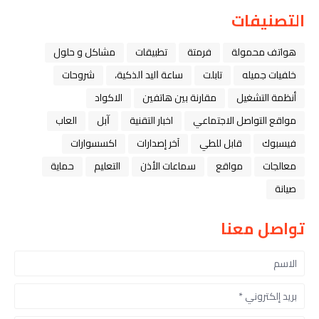
التصنيفات
هواتف محمولة
فرمتة
تطبيقات
مشاكل و حلول
خلفيات جميله
تابلت
ﺳﺎﻋﺔ ﺍﻟﻴﺪ ﺍﻟﺬﻛﻴﺔ،
شروحات
أنظمة التشغيل
مقارنة بين هاتفين
الاكواد
مواقع التواصل الاجتماعي
اخبار التقنية
ﺁﺑﻞ
العاب
فيسبوك
قابل للطي
آخر إصدارات
اكسسوارات
معالجات
مواقع
سماعات الأذن
التعليم
حماية
صيانة
تواصل معنا