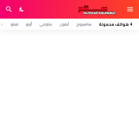
هواتف محمولة
سامسونج
آيفون
شاومي
أوبو
فيفو
هو