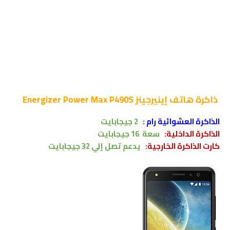
ذاكرة
هاتف إينيرجينز Energizer Power Max P490S
الذاكرة العشوائية رام
:
2
جيجابايت
الذاكرة الداخلية:
سعة
16 جيجابايت
كارت الذاكرة الخارجية:
يدعم تصل إلي 32 جيجابايت