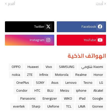
أحدث
أقدم
Twitter
Facebook
Instagram
YouTube
الهواتف الذكية
Xiaomi شاومي
SAMSUNG
Vivo
Huawei
OPPO
nokia
ZTE
Infinix
Motorola
Realme
Honor
OnePlus
SONY
Asus
Lenovo
Tecno
LG
Condor
HTC
BLU
Meizu
iphone
Alcatel
Panasonic
Energizer
WIKO
iPad
Google
evertek
Sharp
Ulefone
TCL
LAVA
Gionee