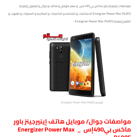
مواصفات إينيرجينز باور ماكس بي490 إس و سعر موبايل و هاتف و جوال و تليفون إينيرجينز
Energizer Power Max P490S الامكانيات و الشاشه و الكاميرات و البطاريه و المميزات و العيوب و
التقيم إينيرجينز Energizer Power Max P490S -
إينيرجينز Energizer Power Max P490S
مواصفات جوال/ موبايل هاتف إينيرجينز باور
ماكس بي490إس _ Energizer Power Max