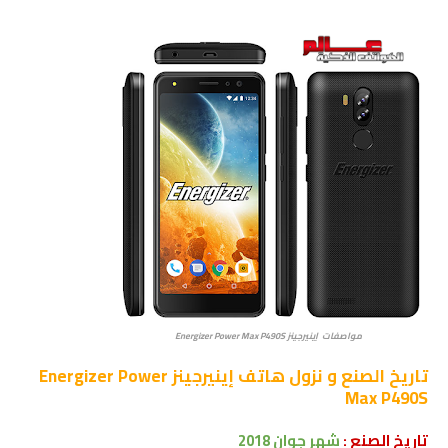
مواصفات إينيرجينز Energizer Power Max P490S
تاريخ الصنع و نزول
هاتف إينيرجينز Energizer Power
Max P490S
تاريخ الصنع :
شهر
جوان
2018