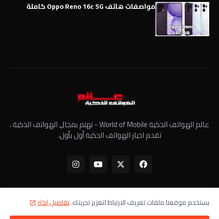
مواصفات هاتف Oppo Reno 16c 5G كاملة
عالم الهواتف الذكية World of Mobile - ﺗﻬﺘﻢ ﺑﻤﺠﺎﻝ الهواتف الذكية ،
تقدم اخبار الهواتف الذكية أول بأول،
يستخدم موقعنا ملفات تعريف الارتباط لتعزيز تجربتك.
تفاصيل اكثر
الرئيسية
معلومات عنا
سياسة الخصوصية
اتصل بنا