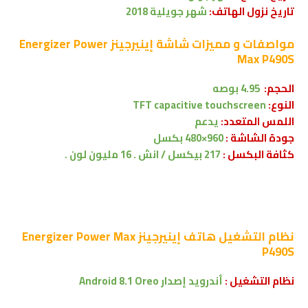
تاريخ نزول الهاتف:
شهر جويلية 2018
مواصفات و مميزات شاشة
إينيرجينز Energizer Power
Max P490S
الحجم:
4.95 بوصه
النوع:
TFT capacitive touchscreen
اللمس المتعدد:
يدعم
جودة الشاشة :
960×480 بكسل
كثافة البكسل :
217 بيكسل / انش . 16 مليون لون .
نظام التشغيل
هاتف إينيرجينز Energizer Power Max
P490S
نظام التشغيل :
أندرويد إصدار
Android 8.1 Oreo