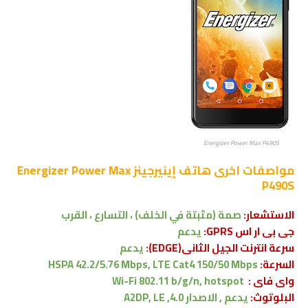
Energizer Power Max P490S
مواصفات اخرى
هاتف إينيرجينز Energizer Power Max
P490S
الاستشعار:
صمة (مثبتة في الخلف) ، التسارع ، القرب
جى بى ار اس GPRS:
يدعم
سرعة انترنت الجيل الثانى(EDGE):
يدعم
السرعة:
HSPA 42.2/5.76 Mbps, LTE Cat4 150/50 Mbps
واى فاى :
Wi-Fi 802.11 b/g/n, hotspot
البلوتوث:
يدعم , الاصدار
4.0, A2DP, LE