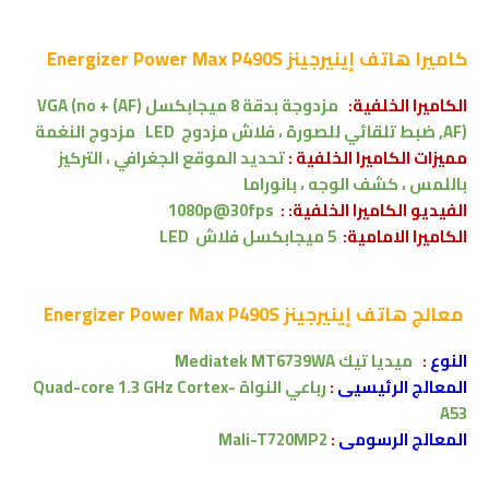
كاميرا
هاتف إينيرجينز Energizer Power Max P490S
الكاميرا الخلفية:
مزدوجة
بدقة 8 ميجابكسل
(AF) + VGA (no
AF),
ضبط تلقائي للصورة
،
فلاش
مزدوج
LED مزدوج النغمة
مميزات الكاميرا الخلفية :
تحديد الموقع الجغرافي ، التركيز
باللمس ، كشف الوجه ، بانوراما
الفيديو الكاميرا الخلفية: :
1080p@30fps
الكاميرا الامامية:
5 ميجابكسل
فلاش
LED
معالج
هاتف إينيرجينز Energizer Power Max P490S
النوع
:
ميديا تيك
MT6739WA
Mediatek
المعالج الرئيسيى
:
رباعي النواة
Quad-core 1.3 GHz Cortex-
A53
المعالج الرسومى
:
Mali-T720MP2