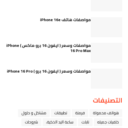
مواصفات هاتف iPhone 16e
مواصفات وسعر ( ايفون 16 برو ماكس ) iPhone
16 Pro Max
مواصفات وسعر ( ايفون 16 برو ) iPhone 16 Pro
التصنيفات
هواتف محمولة
فرمتة
تطبيقات
مشاكل و حلول
خلفيات جميله
تابلت
ﺳﺎﻋﺔ ﺍﻟﻴﺪ ﺍﻟﺬﻛﻴﺔ،
شروحات