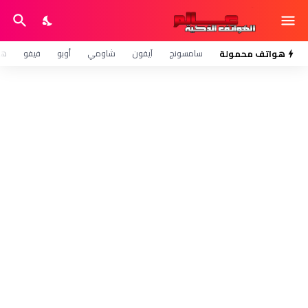
هواتف محمولة
سامسونج
آيفون
شاومي
أوبو
فيفو
هو