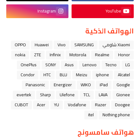
Instagram
YouTube
الهواتف الذكية
Xiaomi شاومي
SAMSUNG
Vivo
Huawei
OPPO
nokia
ZTE
Infinix
Motorola
Realme
Honor
OnePlus
SONY
Asus
Lenovo
Tecno
LG
Condor
HTC
BLU
Meizu
iphone
Alcatel
Panasonic
Energizer
WIKO
iPad
Google
evertek
Sharp
Ulefone
TCL
LAVA
Gionee
CUBOT
Acer
YU
Vodafone
Razer
Doogee
itel
Nothing phone
هواتف سامسونج