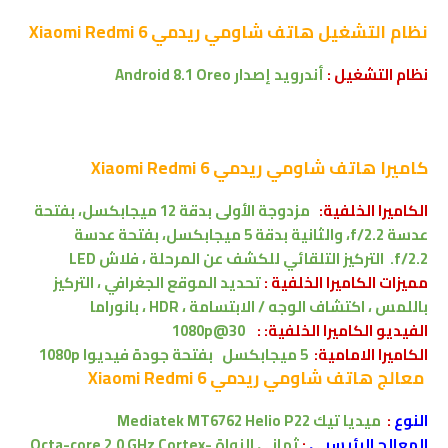
نظام التشغيل
هاتف شاومي ريدمي Xiaomi Redmi 6
نظام التشغيل :
أندرويد إصدار
Android 8.1 Oreo
كاميرا
هاتف شاومي ريدمي Xiaomi Redmi 6
الكاميرا الخلفية:
مزدوجة الأولى بدقة 12 ميجابكسل، بفتحة
عدسة f/2.2، والثانية بدقة 5 ميجابكسل، بفتحة عدسة
f/2.2.
التركيز التلقائي للكشف عن المرحلة
، فلاش LED
مميزات الكاميرا الخلفية :
تحديد الموقع الجغرافي ، التركيز
باللمس ، اكتشاف الوجه / الابتسامة ، HDR ، بانوراما
الفيديو الكاميرا الخلفية: :
1080p@30
الكاميرا الامامية:
5 ميجابكسل
بفتحة جودة فيديوا 1080p
معالج
هاتف شاومي ريدمي Xiaomi Redmi 6
النوع
:
ميديا تيك
Mediatek MT6762 Helio P22
المعالج الرئيسيى
:
ثماني النواة
Octa-core 2.0 GHz Cortex-