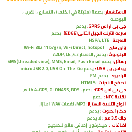
الاستشعار:
بصمة (مثبتة في الخلف) ، التسارع ، القرب ،
البوصلة
جى بى ار اس GPRS:
يدعم
سرعة انترنت الجيل الثانى(EDGE):
يدعم
السرعة:
HSPA, LTE
واى فاى :
Wi-Fi 802.11 b/g/n, WiFi Direct, hotspot
البلوتوث:
يدعم , الاصدار
4.2, A2DP, LE
رسائل:
يدعم
SMS(threaded view), MMS, Email, Push Email
يو اس بي USB :
يدعم
microUSB 2.0, USB On-The-Go
الراديو:
يدعم FM
تصفح الانترنت :
HTML5
جى بى اس GPS:
يدعم ،
with A-GPS, GLONASS, BDS,
تقنية NFC :
يدعم
أنواع التنبية الاهتزاز:
MP3، نغمات WAV
اهتزاز
مكبر الصوت :
يدعم
جاك 3.5 مم :
لا
يدعم
اضافات :
ميكرفون إضافي مانع للضجيج