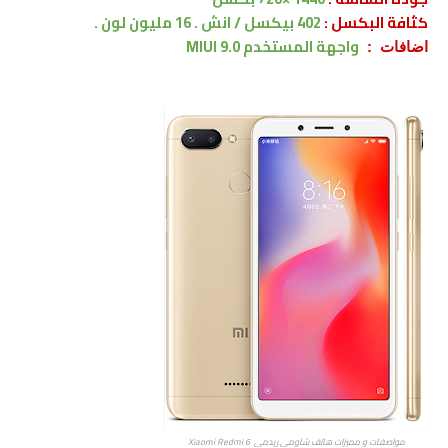
كثافة البكسل :
402 بيكسل / انش . 16 مليون لون .
واجهة المستخدم
MIUI 9.0
اضافات :
مواصفات و مميزات هاتف شاومي ريدمي Xiaomi Redmi 6