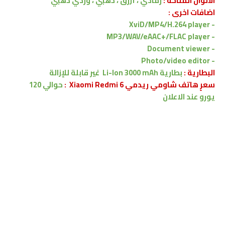
الألوان المتاحة :
رمادي ، أزرق ، ذهبي ، وردي ذهبي
اضافات اخرى :
XviD/MP4/H.264 player
-
MP3/WAV/eAAC+/FLAC player
-
- Document viewer
- Photo/video editor
البطارية :
بطارية Li-Ion 3000 mAh
غير قابلة للإزالة
سعرٍ هاتف شاومي ريدمي Xiaomi Redmi 6 :
حوالي 120
يورو
عند الاعلان