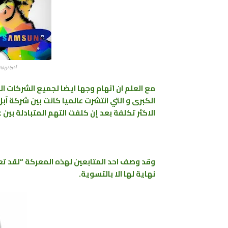
أخيرا نهاية الحرب دا
مع العلم ان اتهام وجها ايضا لجميع الشركات الم
الكبرى و التي انتشرت عالميا كانت بين شركة آ
الاكثر تكلفة بعد إن كلفت التهم المتبادلة بين ع
وقد وصف احد المتابعين لهذه المعركة “لقد تعب
نهاية لها الا بالتسوية.