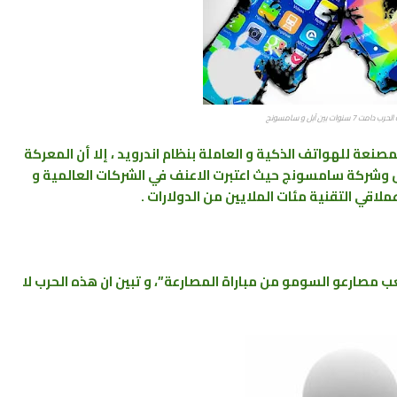
مت 7 سنوات بين آبل و سامسونج
صنعة للهواتف الذكية و العاملة بنظام اندرويد ، إلا أن المعركة
بل وشركة سامسونج حيث اعتبرت الاعنف في الشركات العالمية و
ملاقي التقنية مئات الملايين من الدولارات .
 مصارعو السومو من مباراة المصارعة”، و تبين ان هذه الحرب لا