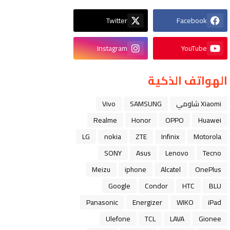
Twitter
Facebook
Instagram
YouTube
الهواتف الذكية
Xiaomi شاومي
SAMSUNG
Vivo
Realme
Honor
OPPO
Huawei
LG
nokia
ZTE
Infinix
Motorola
SONY
Asus
Lenovo
Tecno
Meizu
iphone
Alcatel
OnePlus
Google
Condor
HTC
BLU
Panasonic
Energizer
WIKO
iPad
Ulefone
TCL
LAVA
Gionee