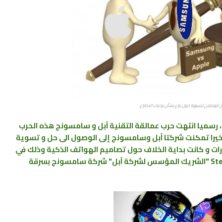
تتوصلان لتسوية حول نزاع بشأن براءات الاختراع
، رسميا انتهت حرب عمالقة التقنية آبل و سامسونج هذه الحرب
أخيرا تمكنت شركتا آبل وسامسونج إلى الوصول الى حل و تسوية
رات و كانت بداية الخلاف حول تصاميم الهواتف الذكية وذلك في
عام 2011 حيث اتهم الراحل ستيف جوبز Steve Jobs "الشريك المؤسس لشركة آبل" شركة سامسونج بسرقة