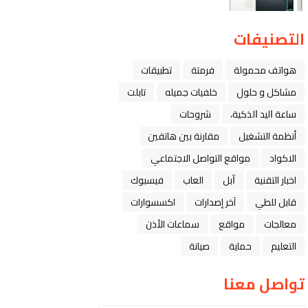
التصنيفات
هواتف محمولة
فرمتة
تطبيقات
مشاكل و حلول
خلفيات جميله
تابلت
ﺳﺎﻋﺔ ﺍﻟﻴﺪ ﺍﻟﺬﻛﻴﺔ،
شروحات
أنظمة التشغيل
مقارنة بين هاتفين
الاكواد
مواقع التواصل الاجتماعي
اخبار التقنية
ﺁﺑﻞ
العاب
فيسبوك
قابل للطي
آخر إصدارات
اكسسوارات
معالجات
مواقع
سماعات الأذن
التعليم
حماية
صيانة
تواصل معنا