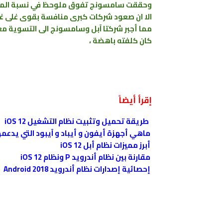
وحققت سامسونج تفوق ملوحظ في نسبة المبي
الا ان صعود شركات كبرى منافسة بقوى غلى غرا
مما أجبر شركتا آبل وسامسونج الى التسوية مع
كان كلفته باهضة ،
إقرأ أيضاً
طريقة تحميل وتثبيت نظام التشغيل iOS 12
ماهي أجهزة أيفون و أيباد و آيبود التي يدعمها ن
أبرز مميزات نظام أبل iOS 12
مقارنة بين نظام أندرويد P ونظام iOS 12
إحصائية إصدارات نظام أندرويد Android 2018