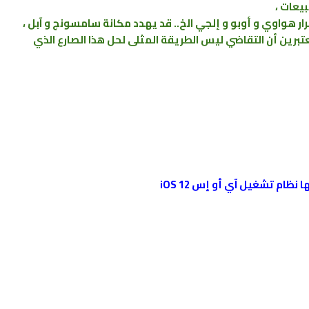
عات ،
ر هواوي و أوبو و إلجي الخ.. قد يهدد مكانة سامسونج و آبل ،
تبرين أن التقاضي ليس الطريقة المثلى لحل هذا الصارع الذي
ظام تشغيل آي أو إس iOS 12