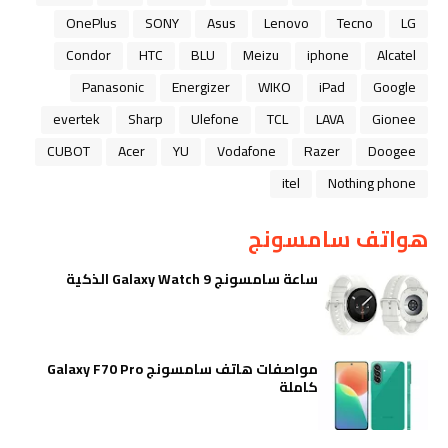
OnePlus
SONY
Asus
Lenovo
Tecno
LG
Condor
HTC
BLU
Meizu
iphone
Alcatel
Panasonic
Energizer
WIKO
iPad
Google
evertek
Sharp
Ulefone
TCL
LAVA
Gionee
CUBOT
Acer
YU
Vodafone
Razer
Doogee
itel
Nothing phone
هواتف سامسونج
ساعة سامسونج Galaxy Watch 9 الذكية
مواصفات هاتف سامسونج Galaxy F70 Pro
كاملة