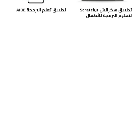
تطبيق سكراتش ScratchJr
تطبيق تعلم البرمجة AIDE
لتعليم البرمجة للأطفال