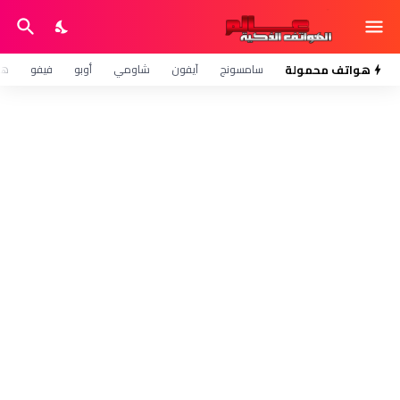
هواتف محمولة
سامسونج
آيفون
شاومي
أوبو
فيفو
هو