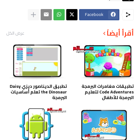
Facebook
أقرأ أيضاً
عرض الكل
تطبيقات مغامرات البرمجة
تطبيق الديناصور ديزي Daisy
Code Adventures لتعليم
the Dinosaur تعلم أساسيات
البرمجة للأطفال
البرمجة