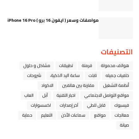
مواصفات وسعر ( ايفون 16 برو ) iPhone 16 Pro
التصنيفات
هواتف محمولة
فرمتة
تطبيقات
مشاكل و حلول
خلفيات جميله
تابلت
ﺳﺎﻋﺔ ﺍﻟﻴﺪ ﺍﻟﺬﻛﻴﺔ،
شروحات
أنظمة التشغيل
مقارنة بين هاتفين
الاكواد
مواقع التواصل الاجتماعي
اخبار التقنية
ﺁﺑﻞ
العاب
فيسبوك
قابل للطي
آخر إصدارات
اكسسوارات
معالجات
مواقع
سماعات الأذن
التعليم
حماية
صيانة