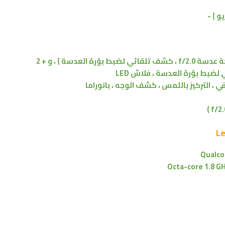
مزدوجة : 16 ميجابكسل ( فتحة عدسة f/2.0 ، كشف تلقائي لضبط بؤرة العدسة ) ، و + 2
 ، التركيز باللمس ، كشف الوجه ، بانوراما