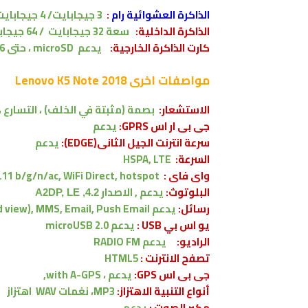
الذاكرة العشوائية رام
:
3
جيجابايت
/
4
جيجابايت
الذاكرة الداخلية:
سعة
32
جيجابايت
/
64
جيجاب
كارت الذاكرة الخارجية:
يدعم microSD ، حتى 256 جيجا بايت
مواصفات اخرى
Lenovo K5 Note 2018
الاستشعار:
بصمة (مثبتة في الخلف) ، التسارع ، 
جى بى ار اس GPRS:
يدعم
سرعة انترنت الجيل الثانى(EDGE):
يدعم
السرعة:
HSPA, LTE
واى فاى :
.11 b/g/n/ac, WiFi Direct, hotspot
البلوتوث:
يدعم , الاصدار
4.2, A2DP, LE
رسائل:
يدعم
view), MMS, Email, Push Email
يو اس بي USB :
يدعم
microUSB 2.0
الراديو:
يدعم RADIO FM
تصفح الانترنت :
HTML5
جى بى اس GPS:
يدعم ،
with A-GPS,
أنواع التنبية الاهتزاز:
MP3، نغمات WAV
اهتزاز
مكبر الصوت :
يدعم