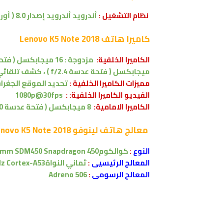
نظام التشغيل :
أندرويد
أندرويد إصدار 8.0 ( أوريو ) -
كاميرا
هاتف Lenovo K5 Note 2018
الكاميرا الخلفية:
ميجابكسل ( فتحة عدسة f/2.4 ) ، كشف تلقائي لضبط بؤرة العدسة ، فلاش LED
مميزات الكاميرا الخلفية :
تحديد الموقع الجغرافي
الفيديو الكاميرا الخلفية: :
1080p@30fps
الكاميرا الامامية:
8 ميجابكسل ( فتحة عدسة f/2.0 )
معالج
هاتف لينوفو Lenovo K5 Note 2018
النوع
:
كوالكومQualcomm SDM450 Snapdragon 450
المعالج الرئيسيى
:
ثماني النواةOcta-core 1.8 GHz Cortex-A53
المعالج الرسومى
:
Adreno 506