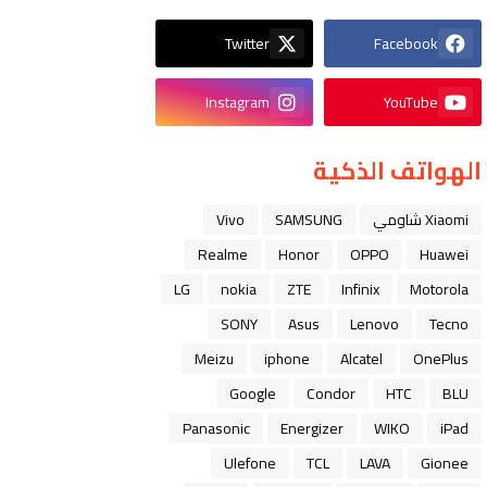
Twitter
Facebook
Instagram
YouTube
الهواتف الذكية
Xiaomi شاومي
SAMSUNG
Vivo
Realme
Honor
OPPO
Huawei
LG
nokia
ZTE
Infinix
Motorola
SONY
Asus
Lenovo
Tecno
Meizu
iphone
Alcatel
OnePlus
Google
Condor
HTC
BLU
Panasonic
Energizer
WIKO
iPad
Ulefone
TCL
LAVA
Gionee