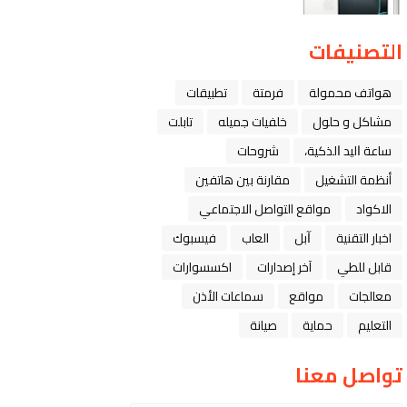
التصنيفات
هواتف محمولة
فرمتة
تطبيقات
مشاكل و حلول
خلفيات جميله
تابلت
ﺳﺎﻋﺔ ﺍﻟﻴﺪ ﺍﻟﺬﻛﻴﺔ،
شروحات
أنظمة التشغيل
مقارنة بين هاتفين
الاكواد
مواقع التواصل الاجتماعي
اخبار التقنية
ﺁﺑﻞ
العاب
فيسبوك
قابل للطي
آخر إصدارات
اكسسوارات
معالجات
مواقع
سماعات الأذن
التعليم
حماية
صيانة
تواصل معنا