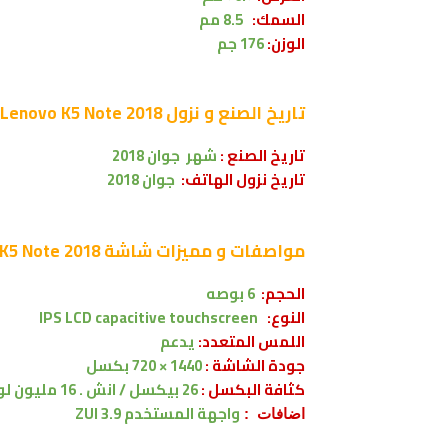
السمك:
8.5 مم
الوزن:
176 جم
تاريخ الصنع و نزول
Lenovo K5 Note 2018
تاريخ الصنع :
شهر
جوان
2018
تاريخ نزول الهاتف:
جوان
2018
مواصفات و مميزات شاشة
Lenovo K5 Note 2018
الحجم:
6 بوصه
النوع:
IPS LCD capacitive touchscreen
اللمس المتعدد:
يدعم
جودة الشاشة :
1440 × 720 بكسل
كثافة البكسل :
26 بيكسل / انش . 16 مليون لون .
واجهة المستخدم
ZUI 3.9
اضافات :