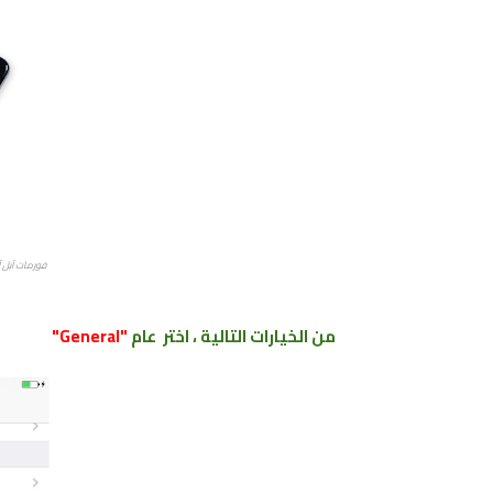
فورمات آبل آيفون 6S . IPhone 6 plus
من الخيارات التالية ،
اختر
عام
"General"