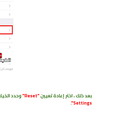
فورمات آبل آيفون 6S . IPhone 6 plus
بعد ذلك ، اختر إعادة تعيين
"Reset"
وحدد الخيا
.
Settings"