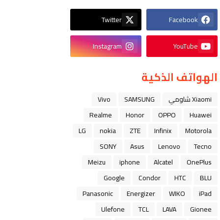
Twitter
Facebook
Instagram
YouTube
الهواتف الذكية
Xiaomi شاومي
SAMSUNG
Vivo
Realme
Honor
OPPO
Huawei
LG
nokia
ZTE
Infinix
Motorola
SONY
Asus
Lenovo
Tecno
Meizu
iphone
Alcatel
OnePlus
Google
Condor
HTC
BLU
Panasonic
Energizer
WIKO
iPad
Ulefone
TCL
LAVA
Gionee