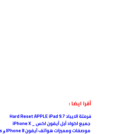
أقرا ايضا :
فرمتة الايباد Hard Reset APPLE iPad 9.7
جميع اكواد آبل آيفون اكس _ iPhone X
موصفات ومميزات ﻫﻮﺍﺗﻒ آيفون IPhone 8 ﻭ IPhone 8 Plus ﻭ IPhone X