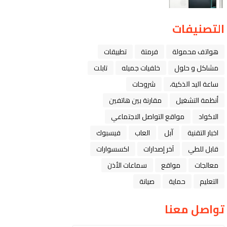
التصنيفات
هواتف محمولة
فرمتة
تطبيقات
مشاكل و حلول
خلفيات جميله
تابلت
ﺳﺎﻋﺔ ﺍﻟﻴﺪ ﺍﻟﺬﻛﻴﺔ،
شروحات
أنظمة التشغيل
مقارنة بين هاتفين
الاكواد
مواقع التواصل الاجتماعي
اخبار التقنية
ﺁﺑﻞ
العاب
فيسبوك
قابل للطي
آخر إصدارات
اكسسوارات
معالجات
مواقع
سماعات الأذن
التعليم
حماية
صيانة
تواصل معنا