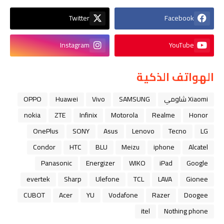
Twitter
Facebook
Instagram
YouTube
الهواتف الذكية
Xiaomi شاومي
SAMSUNG
Vivo
Huawei
OPPO
nokia
ZTE
Infinix
Motorola
Realme
Honor
OnePlus
SONY
Asus
Lenovo
Tecno
LG
Condor
HTC
BLU
Meizu
iphone
Alcatel
Panasonic
Energizer
WIKO
iPad
Google
evertek
Sharp
Ulefone
TCL
LAVA
Gionee
CUBOT
Acer
YU
Vodafone
Razer
Doogee
itel
Nothing phone