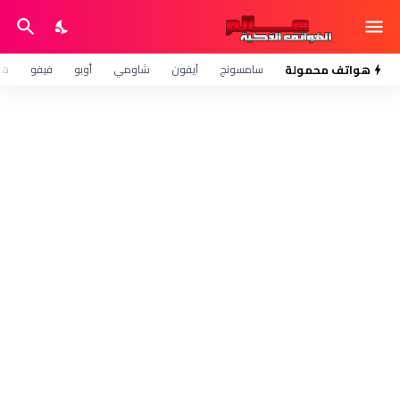
هواتف محمولة
سامسونج
آيفون
شاومي
أوبو
فيفو
هو