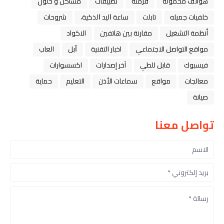
هواتف محمولة
فرمتة
تطبيقات
مشاكل و حلول
خلفيات جميله
تابلت
ﺳﺎﻋﺔ ﺍﻟﻴﺪ ﺍﻟﺬﻛﻴﺔ،
شروحات
أنظمة التشغيل
مقارنة بين هاتفين
الاكواد
مواقع التواصل الاجتماعي
اخبار التقنية
ﺁﺑﻞ
العاب
فيسبوك
قابل للطي
آخر إصدارات
اكسسوارات
معالجات
مواقع
سماعات الأذن
التعليم
حماية
صيانة
تواصل معنا