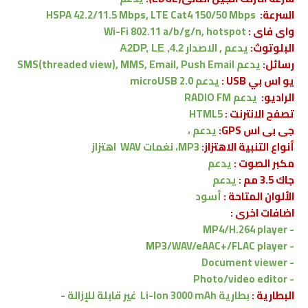
السرعة:
HSPA 42.2/11.5 Mbps, LTE Cat4 150/50 Mbps
واى فاى :
Wi-Fi 802.11 a/b/g/n, hotspot
البلوتوث:
يدعم , الاصدار
4.2, A2DP, LE
رسائل:
يدعم
SMS(threaded view), MMS, Email, Push Email
يو اس بي USB :
يدعم
microUSB 2.0
الراديو:
يدعم RADIO FM
تصفح الانترنت :
HTML5
جى بى اس GPS:
يدعم ،
أنواع التنبية الاهتزاز:
MP3، نغمات WAV
اهتزاز
مكبر الصوت :
يدعم
جاك 3.5 مم :
يدعم
الألوان المتاحة :
أسود
اضافات اخرى :
MP4/H.264 player
-
MP3/WAV/eAAC+/FLAC player
-
- Document viewer
- Photo/video editor
البطارية :
بطارية Li-Ion 3000 mAh
غير قابلة للإزالة -