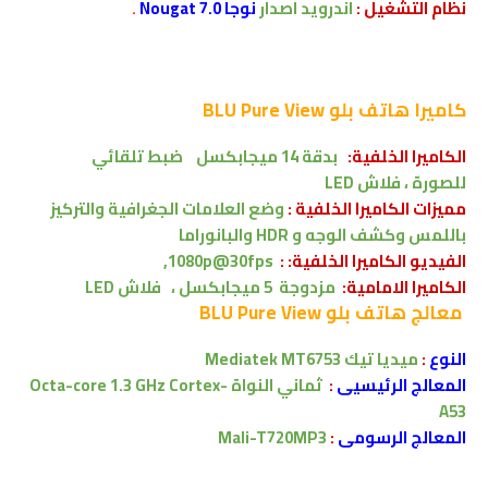
نظام التشغيل :
اندرويد اصدار
نوجا Nougat 7.0
.
كاميرا
هاتف بلو BLU Pure View
الكاميرا الخلفية:
بدقة
14 ميجابكسل
ضبط تلقائي
للصورة ،
فلاش LED
مميزات الكاميرا الخلفية :
وضع العلامات الجغرافية والتركيز
باللمس وكشف الوجه و HDR والبانوراما
الفيديو الكاميرا الخلفية: :
1080p@30fps,
الكاميرا الامامية:
مزدوجة
5 ميجابكسل ،
فلاش LED
معالج
هاتف بلو BLU Pure View
النوع
:
ميديا تيك
Mediatek MT6753
المعالج الرئيسيى
:
ثماني النواة
Octa-core 1.3 GHz Cortex-
A53
المعالج الرسومى
:
Mali-T720MP3