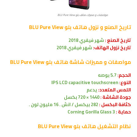
مواصفات و مميزات هاتف بلو BLU Pure View
تاريخ الصنع و نزول
هاتف بلو BLU Pure View
تاريخ الصنع :
شهر
فيفري
2018
تاريخ نزول الهاتف:
شهر
فيفري 2018
مواصفات و مميزات شاشة
هاتف
بلو BLU Pure View
الحجم:
5.7 بوصه
النوع:
IPS LCD capacitive touchscreen
اللمس المتعدد:
يدعم
جودة الشاشة :
1440 × 720 بكسل
كثافة البكسل :
282 بيكسل / انش . 16 مليون لون .
حماية :
Corning Gorilla Glass 3
نظام التشغيل
هاتف بلو BLU Pure View