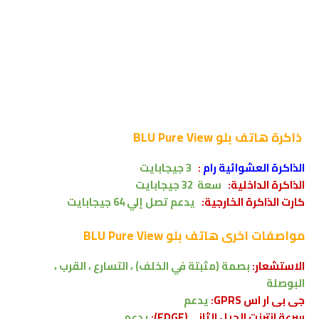
ذاكرة
هاتف بلو BLU Pure View
الذاكرة العشوائية رام
:
3 جيجابايت
الذاكرة الداخلية:
سعة 32
جيجابايت
كارت الذاكرة الخارجية:
يدعم تصل إلي 64 جيجابايت
مواصفات اخرى
هاتف بلو BLU Pure View
الاستشعار:
بصمة (مثبتة في الخلف) ، التسارع ، القرب ،
البوصلة
جى بى ار اس GPRS:
يدعم
سرعة انترنت الجيل الثانى(EDGE):
يدعم