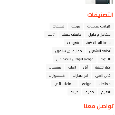
التصنيفات
هواتف محمولة
فرمتة
تطبيقات
مشاكل و حلول
خلفيات جميله
تابلت
ﺳﺎﻋﺔ ﺍﻟﻴﺪ ﺍﻟﺬﻛﻴﺔ،
شروحات
أنظمة التشغيل
مقارنة بين هاتفين
الاكواد
مواقع التواصل الاجتماعي
اخبار التقنية
ﺁﺑﻞ
العاب
فيسبوك
قابل للطي
آخر إصدارات
اكسسوارات
معالجات
مواقع
سماعات الأذن
التعليم
حماية
صيانة
تواصل معنا