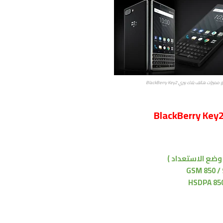
ات هاتف بلاك بيري BlackBerry Key2
GSM 850 / 
HSDPA 850 