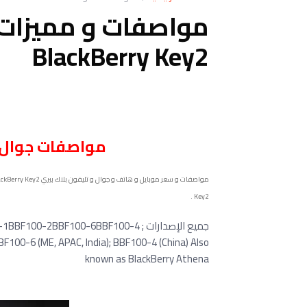
مواصفات و مميزات 
BlackBerry Key2
مواصفات
جوال
مواصفات و سعر موبايل و هاتف و جوال و تليفون بلاك بيري BlackBerry Key2 الامكانيات و الشاشه و الكاميرات و البطاريه و المميزات و العيوب و التقيم
Key2 .
جميع الإصدارات ; BBF100-1BBF100-2BBF100-6BBF100-4
BF100-6 (ME, APAC, India); BBF100-4 (China) Also
known as BlackBerry Athena