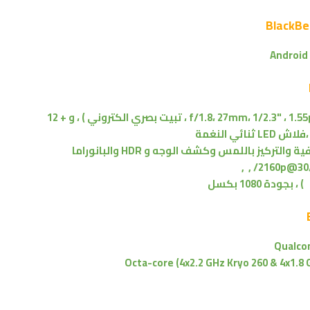
Android
مزدوجة : 12 ميجابكسل ( f/1.8، 27mm، 1/2.3" ، 1.55µm ، تبيت بصري الكتروني ) ، و + 12
فلاش LED ثنائي النغمة
لتركيز باللمس وكشف الوجه و HDR والبانوراما
2160p@30/6
Qualco
Octa-core (4x2.2 GHz Kryo 260 & 4x1.8 