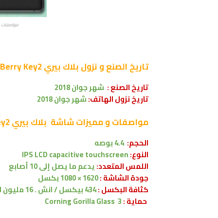
مواصفات و مميز
تاريخ الصنع و نزول
بلاك بيري BlackBerry Key2
تاريخ الصنع :
شهر جوان
2018
تاريخ نزول الهاتف:
شهر
جوان
2018
مواصفات و مميزات شاشة
بلاك بيري BlackBerry Key2
الحجم:
4.4 بوصه
النوع:
IPS LCD capacitive touchscreen
اللمس المتعدد:
يدعم
ما يصل إلى 10 أصابع
جودة الشاشة :
1620 × 1080 بكسل
كثافة البكسل :
434 بيكسل / انش . 16 مليون لون .
حماية
:
Corning Gorilla Glass 3