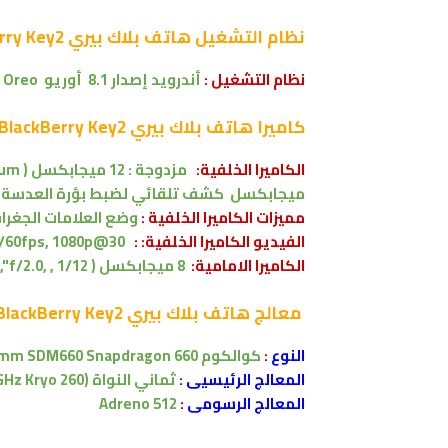
نظام التشغيل
هاتف بلاك بيري BlackBerry Key2
نظام التشغيل :
أندرويد إصدار 8.1 أوريو
 Oreo
كاميرا
هاتف بلاك بيري BlackBerry Key2
الكاميرا الخلفية:
ميجابكسل كشف تلقائي لضبط بؤرة العدسة ،
مميزات الكاميرا الخلفية :
وضع العلامات الجغرافية وا
الفيديو الكاميرا الخلفية: :
0fps, 1080p@30/ , ,
الكاميرا الامامية:
8 ميجابكسل ( f/2.0, , 1/12", ) ، بجودة 1080 بكسل
معالج
هاتف بلاك بيري BlackBerry Key2
النوع
:
كوالكوم
mm SDM660 Snapdragon 660
المعالج الرئيسيى
:
ثماني النواة
GHz Kryo 260)
المعالج الرسومى
:
Adreno 512