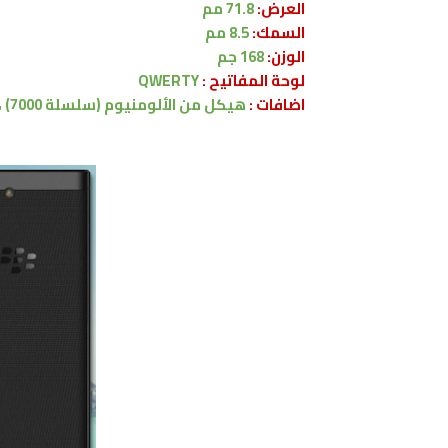
العرض:
71.8 مم
السمك:
8.5 مم
الوزن:
168 جم
لوحة المفاتيح :
QWERTY
اضافات :
هيكل من الألومنيوم (سلسلة 7000) ، ظهر البلاستيك