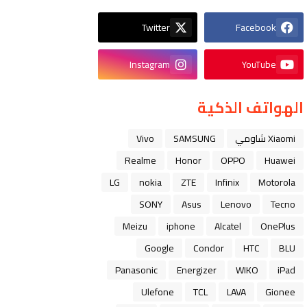
Twitter
Facebook
Instagram
YouTube
الهواتف الذكية
Xiaomi شاومي
SAMSUNG
Vivo
Realme
Honor
OPPO
Huawei
LG
nokia
ZTE
Infinix
Motorola
SONY
Asus
Lenovo
Tecno
Meizu
iphone
Alcatel
OnePlus
Google
Condor
HTC
BLU
Panasonic
Energizer
WIKO
iPad
Ulefone
TCL
LAVA
Gionee