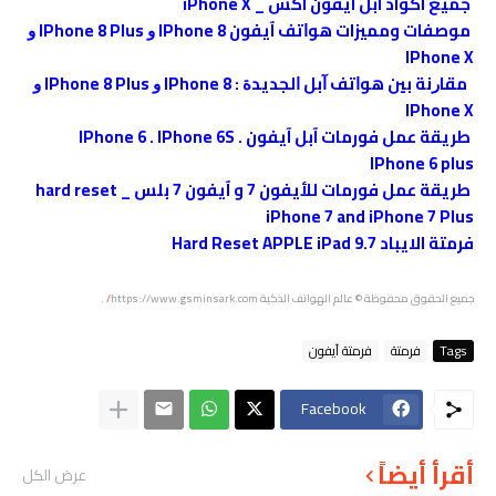
جميع اكواد آبل آيفون اكس _ iPhone X
موصفات ومميزات ﻫﻮﺍﺗﻒ آيفون IPhone 8 ﻭ IPhone 8 Plus ﻭ
IPhone X
ﻣﻘﺎﺭﻧﺔ ﺑﻴﻦ ﻫﻮﺍﺗﻒ ﺁﺑﻞ ﺍﻟﺠﺪﻳﺪﺓ : IPhone 8 ﻭ IPhone 8 Plus ﻭ
IPhone X
طريقة عمل فورمات آبل آيفون IPhone 6 . IPhone 6S .
IPhone 6 plus
طريقة عمل فورمات للأيفون 7 و آيفون 7 بلس _ hard reset
iPhone 7 and iPhone 7 Plus
فرمتة الايباد Hard Reset APPLE iPad 9.7
جميع الحقوق محفوظة
© عالم الهواتف الذكية
https://www.gsminsark.com
/
.
Tags
فرمتة
فرمتة آيفون
Facebook
أقرأ أيضاً
عرض الكل