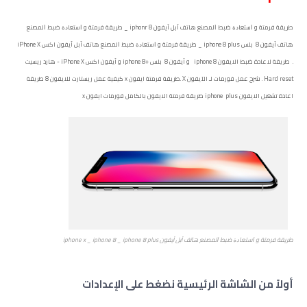
ﻃﺮﻳﻘﺔ فرمتة و ﺍﺳﺘﻌﺎﺩﺓ ﺿﺒﻂ ﺍﻟﻤﺼﻨﻊ هاتف آبل آيفون iphonr 8 _ ﻃﺮﻳﻘﺔ فرمتة و ﺍﺳﺘﻌﺎﺩﺓ ﺿﺒﻂ ﺍﻟﻤﺼﻨﻊ
هاتف آيفون 8 بلس iphone 8 plus _ ﻃﺮﻳﻘﺔ فرمتة و ﺍﺳﺘﻌﺎﺩﺓ ﺿﺒﻂ ﺍﻟﻤﺼﻨﻊ هاتف آبل آيفون اكس iPhone X
. طريقة لاعادة ضبط الايفون iphone 8 و آيفون 8 بلس +iphone 8 و آيفون اكس iPhone X - هارد ريسيت
Hard reset . شرح عمل فورمات لـ الآيفون X .طريقة فرمتة ايفون x كيفية عمل ريستارت للايفون 8 طريقة
اعادة تشغيل الايفون iphone plus طريقة فرمتة الايفون بالكامل فورمات ايفون x
ﻃﺮﻳﻘﺔ فرمتة و ﺍﺳﺘﻌﺎﺩﺓ ﺿﺒﻂ ﺍﻟﻤﺼﻨﻊ هاتف آبل آيفون iphone x _ iphone 8 _ iphone 8 plus
أولاً من الشاشة الرئيسية نضغط على الإعدادات