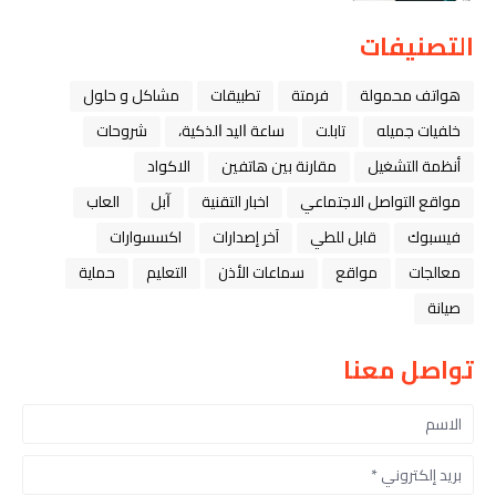
التصنيفات
هواتف محمولة
فرمتة
تطبيقات
مشاكل و حلول
خلفيات جميله
تابلت
ﺳﺎﻋﺔ ﺍﻟﻴﺪ ﺍﻟﺬﻛﻴﺔ،
شروحات
أنظمة التشغيل
مقارنة بين هاتفين
الاكواد
مواقع التواصل الاجتماعي
اخبار التقنية
ﺁﺑﻞ
العاب
فيسبوك
قابل للطي
آخر إصدارات
اكسسوارات
معالجات
مواقع
سماعات الأذن
التعليم
حماية
صيانة
تواصل معنا