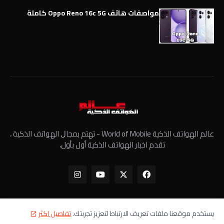
مواصفات هاتف Oppo Reno 16c 5G كاملة
عالم الهواتف الذكية World of Mobile - ﺗﻬﺘﻢ ﺑﻤﺠﺎﻝ الهواتف الذكية ،
تقدم اخبار الهواتف الذكية أول بأول،
يستخدم موقعنا ملفات تعريف الارتباط لتعزيز تجربتك.
تفاصيل اكثر
الرئيسية
معلومات عنا
سياسة الخصوصية
اتصل بنا