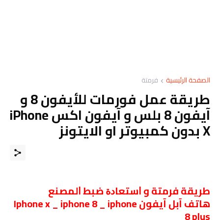
الصفحة الرئيسية
فرمتة
طريقة عمل فورمات للأيفون 8 و
آيفون 8 بلس و آيفون اكس iPhone
X بدون كمبيوتر او الايتونز
ﻃﺮﻳﻘﺔ فرمتة و ﺍﺳﺘﻌﺎﺩﺓ ﺿﺒﻂ ﺍﻟﻤﺼﻨﻊ
هاتف آبل آيفون Iphone x _ iphone 8 _ iphone
8 plus