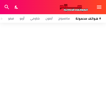
هواتف محمولة
سامسونج
آيفون
شاومي
أوبو
فيفو
هو