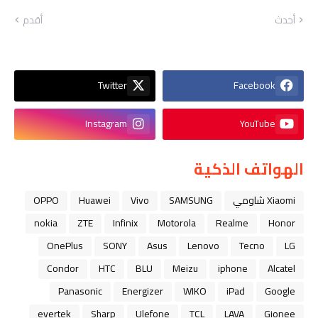
أحدث
أقدم
Twitter
Facebook
Instagram
YouTube
الهواتف الذكية
Xiaomi شاومي
SAMSUNG
Vivo
Huawei
OPPO
nokia
ZTE
Infinix
Motorola
Realme
Honor
OnePlus
SONY
Asus
Lenovo
Tecno
LG
Condor
HTC
BLU
Meizu
iphone
Alcatel
Panasonic
Energizer
WIKO
iPad
Google
evertek
Sharp
Ulefone
TCL
LAVA
Gionee