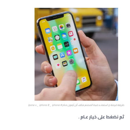
ﻃﺮﻳﻘﺔ فرمتة و ﺍﺳﺘﻌﺎﺩﺓ ﺿﺒﻂ ﺍﻟﻤﺼﻨﻊ هاتف آبل آيفون Ipone x _ iphone 8 _ iphone 8 plus
ثم نضغط على خيار عـام .