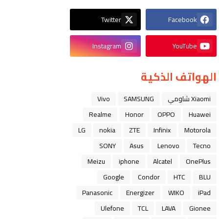
Twitter
Facebook
Instagram
YouTube
الهواتف الذكية
Xiaomi شاومي
SAMSUNG
Vivo
Realme
Honor
OPPO
Huawei
LG
nokia
ZTE
Infinix
Motorola
SONY
Asus
Lenovo
Tecno
Meizu
iphone
Alcatel
OnePlus
Google
Condor
HTC
BLU
Panasonic
Energizer
WIKO
iPad
Ulefone
TCL
LAVA
Gionee