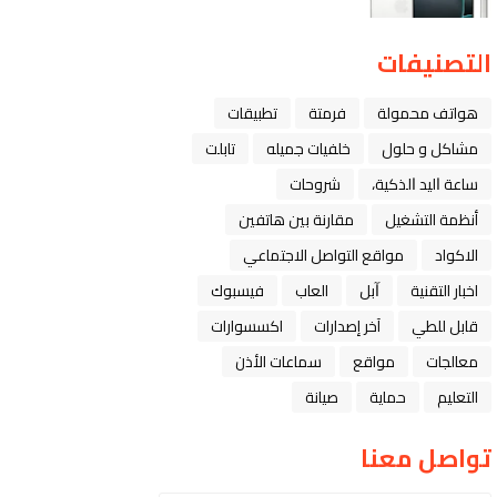
التصنيفات
هواتف محمولة
فرمتة
تطبيقات
مشاكل و حلول
خلفيات جميله
تابلت
ﺳﺎﻋﺔ ﺍﻟﻴﺪ ﺍﻟﺬﻛﻴﺔ،
شروحات
أنظمة التشغيل
مقارنة بين هاتفين
الاكواد
مواقع التواصل الاجتماعي
اخبار التقنية
ﺁﺑﻞ
العاب
فيسبوك
قابل للطي
آخر إصدارات
اكسسوارات
معالجات
مواقع
سماعات الأذن
التعليم
حماية
صيانة
تواصل معنا