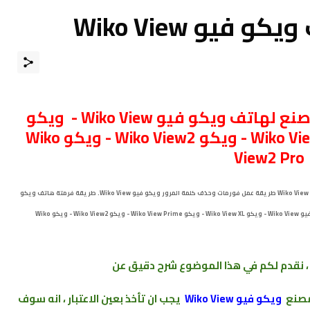
يو Wiko View
ﻓﻮﺭﻣﺎﺕ ﺍﻭ ﺍﺳﺘﻌﺎﺩﺓ ﺿﺒﻂ ﺍﻟﻤﺼﻨﻊ ﻟﻬﺎﺗﻒ ويكو فيو Wiko View - ويكو
Wiko View XL - ويكو Wiko View Prime - ويكو Wiko View2 - ويكو Wiko
View2 Pro
كيف تعمل فورمات لجوال ويكو فيو Wiko View . طريقة فرمتة ويكو فيو Wiko View ﻃﺮﻳﻘﺔ عمل فورمات وحذف كلمة المرور ويكو فيو Wiko View. طريقة فرمتة هاتف ويكو
طريقة فرمتة ويكو فيو Wiko View Hard Reset . ويكو فيو Wiko View - ويكو Wiko View XL - ويكو Wiko View Prime - ويكو Wiko View2 - ويكو Wiko
، نقدم لكم في هذا الموضوع شرح دقيق عن
مصنع
ويكو فيو Wiko View
يجب ان تأخذ بعين الاعتبار ، انه سوف