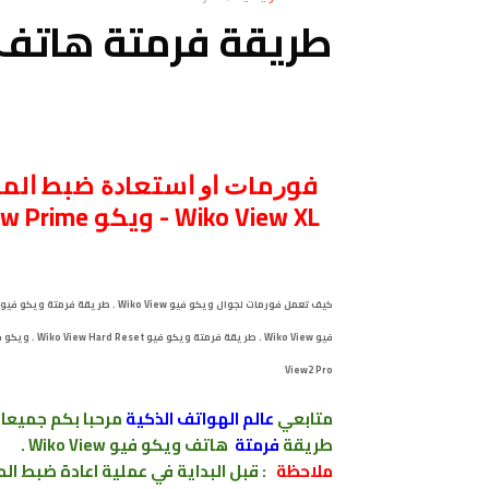
طريقة فرمتة هاتف ويكو ف
فيو Wiko View .
View2 Pro
متابعي
عالم الهواتف الذكية
مرحبا بكم
جميعا 
طريقة
فرمتة
هاتف ويكو فيو Wiko View .
ملاحظة
: قبل البداية في عملية اعادة
ضبط
ال