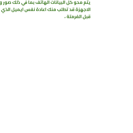
يتم محو كل البيانات الهاتف بما
في ذلك صور و 
الاجهزة قد تطلب منك اعادة نفس ايميل الذي كا
قبل الفرمتة ،