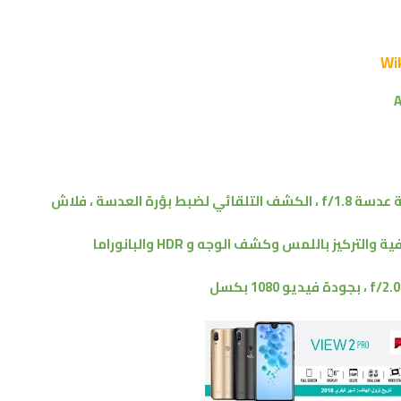
A
مزدوجة : 16 ميجابكسل ، فتحة عدسة f/1.8 ، الكشف التلقائي لضبط بؤرة العدسة ، فلاش
لتركيز باللمس وكشف الوجه و HDR والبانوراما