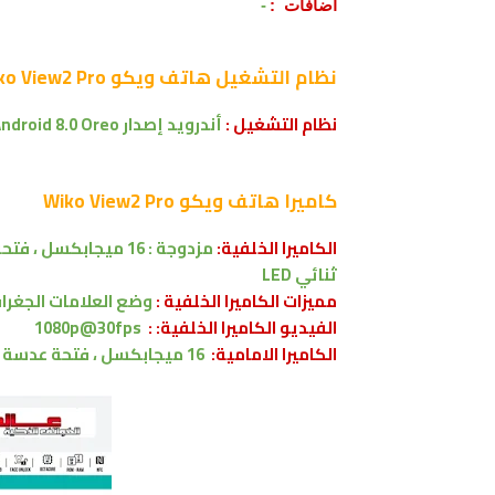
اضافات :
-
نظام التشغيل
هاتف ويكو Wiko View2 Pro
نظام التشغيل :
أندرويد إصدار
ndroid 8.0 Oreo
كاميرا
هاتف ويكو Wiko View2 Pro
الكاميرا الخلفية:
ثنائي LED
مميزات الكاميرا الخلفية :
وضع العلامات الجغرافية وا
الفيديو الكاميرا الخلفية: :
1080p@30fps
الكاميرا الامامية:
16 ميجابكسل ، فتحة عدسة f/2.0 ، بجودة فيديو 1080 بكسل