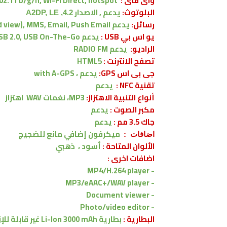
واى فاى :
02.11 b/g/n, Wi-Fi Direct, hotspot
البلوتوث:
يدعم , الاصدار
4.2, A2DP, LE
رسائل:
يدعم
view), MMS, Email, Push Email
يو اس بي USB :
يدعم
SB 2.0, USB On-The-Go
الراديو:
يدعم RADIO FM
تصفح الانترنت :
HTML5
جى بى اس GPS:
يدعم ،
with A-GPS
تقنية NFC :
يدعم
أنواع التنبية الاهتزاز:
MP3، نغمات WAV
اهتزاز
مكبر الصوت :
يدعم
جاك 3.5 مم :
يدعم
ميكرفون إضافي مانع للضجيج
اضافات :
الألوان المتاحة :
أسود ، ذهبي
اضافات اخرى :
MP4/H.264 player
-
MP3/eAAC+/WAV player
-
- Document viewer
- Photo/video editor
البطارية :
بطارية Li-Ion 3000 mAh غير قابلة للإزالة