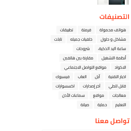
التصنيفات
هواتف محمولة
فرمتة
تطبيقات
مشاكل و حلول
خلفيات جميله
تابلت
ﺳﺎﻋﺔ ﺍﻟﻴﺪ ﺍﻟﺬﻛﻴﺔ،
شروحات
أنظمة التشغيل
مقارنة بين هاتفين
الاكواد
مواقع التواصل الاجتماعي
اخبار التقنية
ﺁﺑﻞ
العاب
فيسبوك
قابل للطي
آخر إصدارات
اكسسوارات
معالجات
مواقع
سماعات الأذن
التعليم
حماية
صيانة
تواصل معنا