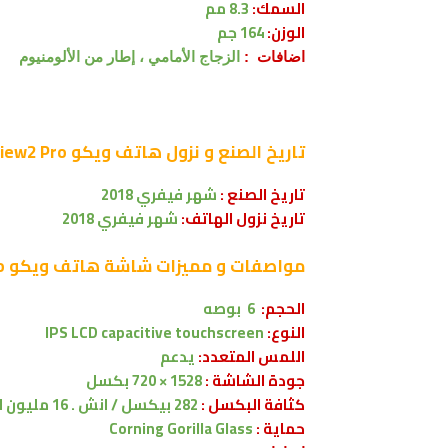
السمك:
8.3 مم
الوزن:
164 جم
اضافات :
الزجاج الأمامي ، إطار من الألومنيوم
تاريخ الصنع و نزول
هاتف ويكو Wiko View2 Pro
تاريخ الصنع :
شهر
فيفري
2018
تاريخ نزول الهاتف:
شهر
فيفري 2018
مواصفات و مميزات شاشة
هاتف ويكو Wiko View2 Pro
الحجم:
6 بوصه
النوع:
IPS LCD capacitive touchscreen
اللمس المتعدد:
يدعم
جودة الشاشة :
1528 × 720 بكسل
كثافة البكسل :
282 بيكسل / انش . 16 مليون لون .
حماية :
Corning Gorilla Glass