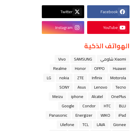
Twitter
Facebook
Instagram
YouTube
الهواتف الذكية
Xiaomi شاومي
SAMSUNG
Vivo
Realme
Honor
OPPO
Huawei
LG
nokia
ZTE
Infinix
Motorola
SONY
Asus
Lenovo
Tecno
Meizu
iphone
Alcatel
OnePlus
Google
Condor
HTC
BLU
Panasonic
Energizer
WIKO
iPad
Ulefone
TCL
LAVA
Gionee