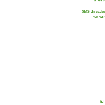
Wi-Fi 8
SMS(threaded 
microU