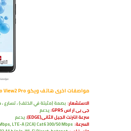
مواصفات و م
مواصفات اخرى
هاتف ويكو Wiko View2 Pro
الاستشعار:
بصمة (مثبتة في الخلف) ، تسارع ، 
جى بى ار اس GPRS:
يدعم
سرعة انترنت الجيل الثانى(EDGE):
يدعم
السرعة:
Mbps, LTE-A (2CA) Cat6 300/50 Mbps