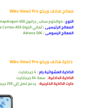
معالج
هاتف ويكو Wiko View2 Pro
النوع
:
كوالكوم سناب_دراغون
napdragon 450
المعالج الرئيسيى
:
ثماني النواة
Hz Cortex-A53
المعالج الرسومى
:
Adreno 506
ذاكرة
هاتف ويكو Wiko View2 Pro
الذاكرة العشوائية رام
:
4 جيجابايت
الذاكرة الداخلية:
سعة
64
جيجابايت
كارت الذاكرة الخارجية:
يدعم تصل إلي 256 جيجابايت