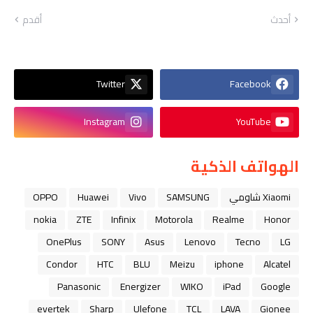
أحدث
أقدم
Twitter
Facebook
Instagram
YouTube
الهواتف الذكية
Xiaomi شاومي
SAMSUNG
Vivo
Huawei
OPPO
nokia
ZTE
Infinix
Motorola
Realme
Honor
OnePlus
SONY
Asus
Lenovo
Tecno
LG
Condor
HTC
BLU
Meizu
iphone
Alcatel
Panasonic
Energizer
WIKO
iPad
Google
evertek
Sharp
Ulefone
TCL
LAVA
Gionee