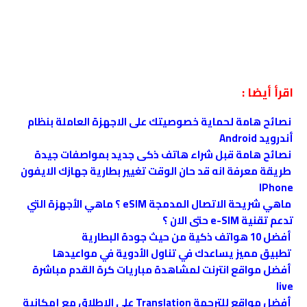
اقرأ أيضا :
نصائح هامة لحماية خصوصيتك على الاجهزة العاملة بنظام
أندرويد Android
نصائح هامة قبل شراء هاتف ذكى جديد بمواصفات جيدة
طريقة معرفة انه قد حان الوقت تغيير بطارية جهازك الايفون
IPhone
ماهي شريحة الاتصال المدمجة eSIM ؟ ماهي الأجهزة التي
تدعم تقنية e-SIM حتى الان ؟
أفضل 10 هواتف ذكية من حيث جودة البطارية
تطبيق مميز يساعدك في تناول الأدوية في مواعيدها
أفضل مواقع انترنت لمشاهدة مباريات كرة القدم مباشرة
live
أفضل مواقع للترجمة Translation على الاطلاق مع إمكانية