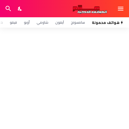
هواتف محمولة
سامسونج
آيفون
شاومي
أوبو
فيفو
هو