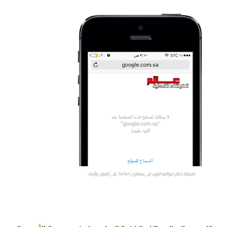
طريقة حظر مواقع الويب في سفاري Safari على آيفون وآيباد