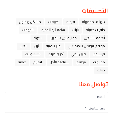
التصنيفات
هواتف محمولة
فرمتة
تطبيقات
مشاكل و حلول
خلفيات جميله
تابلت
ﺳﺎﻋﺔ ﺍﻟﻴﺪ ﺍﻟﺬﻛﻴﺔ،
شروحات
أنظمة التشغيل
مقارنة بين هاتفين
الاكواد
مواقع التواصل الاجتماعي
اخبار التقنية
ﺁﺑﻞ
العاب
فيسبوك
قابل للطي
آخر إصدارات
اكسسوارات
معالجات
مواقع
سماعات الأذن
التعليم
حماية
صيانة
تواصل معنا