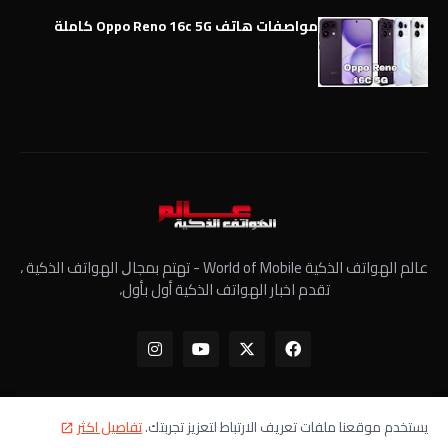
مواصفات هاتف Oppo Reno 16c 5G كاملة
عالم الهواتف الذكية World of Mobile - ﺗﻬﺘﻢ ﺑﻤﺠﺎﻝ الهواتف الذكية ،
تقدم اخبار الهواتف الذكية أول بأول،
يستخدم موقعنا ملفات تعريف الارتباط لتعزيز تجربتك.
تفاصيل اكثر
الرئيسية
معلومات عنا
سياسة الخصوصية
اتصل بنا