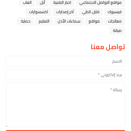
مواقع التواصل الاجتماعي
اخبار التقنية
ﺁﺑﻞ
العاب
فيسبوك
قابل للطي
آخر إصدارات
اكسسوارات
معالجات
مواقع
سماعات الأذن
التعليم
حماية
صيانة
تواصل معنا