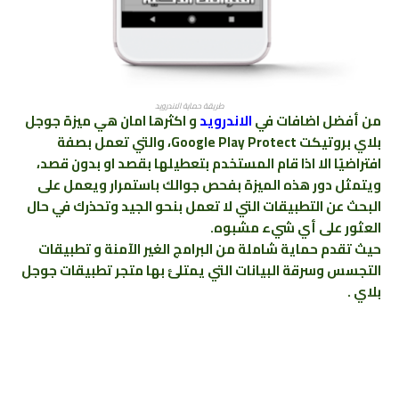
طريقة حماية الاندرويد
من أفضل اضافات في
الاندرويد
و اكثرها امان هي ميزة جوجل
بلاي بروتيكت Google Play Protect، والتي تعمل بصفة
افتراضيًا الا اذا قام المستخدم بتعطيلها بقصد او بدون قصد،
ويتمثل دور هذه الميزة بفحص جوالك باستمرار ويعمل على
البحث عن التطبيقات التي لا تعمل بنحو الجيد وتحذرك في حال
العثور على أي شيء مشبوه.
حيث تقدم حماية شاملة من البرامج الغير الآمنة و تطبيقات
التجسس وسرقة البيانات التي يمتلئ بها متجر تطبيقات جوجل
بلاي .