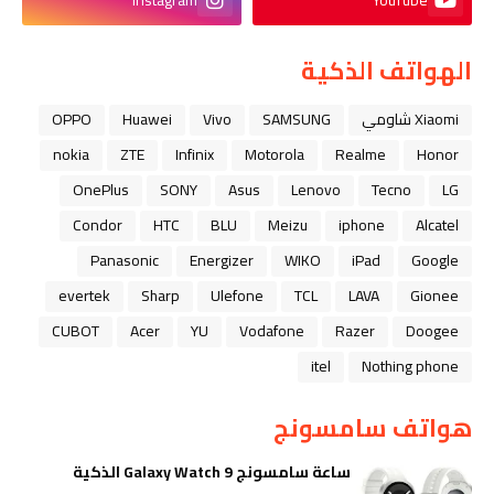
Instagram
YouTube
الهواتف الذكية
Xiaomi شاومي
SAMSUNG
Vivo
Huawei
OPPO
nokia
ZTE
Infinix
Motorola
Realme
Honor
OnePlus
SONY
Asus
Lenovo
Tecno
LG
Condor
HTC
BLU
Meizu
iphone
Alcatel
Panasonic
Energizer
WIKO
iPad
Google
evertek
Sharp
Ulefone
TCL
LAVA
Gionee
CUBOT
Acer
YU
Vodafone
Razer
Doogee
itel
Nothing phone
هواتف سامسونج
ساعة سامسونج Galaxy Watch 9 الذكية