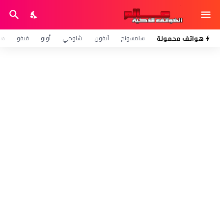
هواتف محمولة
سامسونج
آيفون
شاومي
أوبو
فيفو
هو