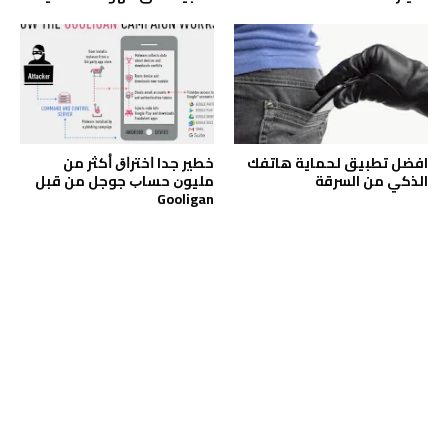
افضل تطبيق لحماية هاتفك
خطير جدا ﺍﺧﺘﺮﺍﻕ ﺃﻛﺜﺮ ﻣﻦ
الذكي من السرقة
ﻣﻠﻴﻮﻥ ﺣﺴﺎﺏ ﺟﻮﺟﻞ ﻣﻦ ﻗﺒﻞ
Gooligan