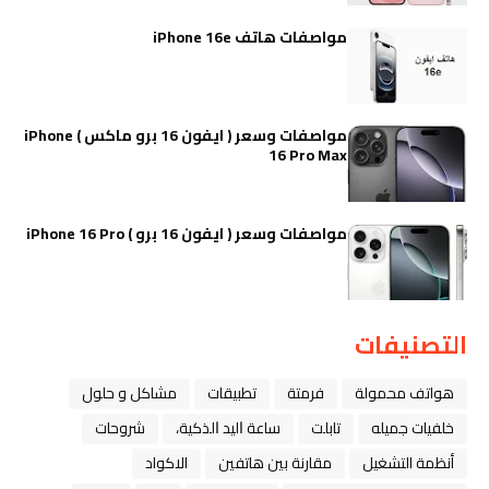
مواصفات هاتف iPhone 16e
مواصفات وسعر ( ايفون 16 برو ماكس ) iPhone
16 Pro Max
مواصفات وسعر ( ايفون 16 برو ) iPhone 16 Pro
التصنيفات
هواتف محمولة
فرمتة
تطبيقات
مشاكل و حلول
خلفيات جميله
تابلت
ﺳﺎﻋﺔ ﺍﻟﻴﺪ ﺍﻟﺬﻛﻴﺔ،
شروحات
أنظمة التشغيل
مقارنة بين هاتفين
الاكواد