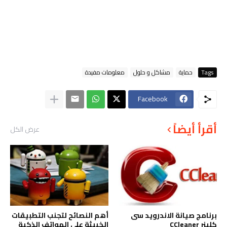
Tags
حماية
مشاكل و حلول
معلومات مفيدة
Facebook
أقرأ أيضاً
عرض الكل
ﺑﺮﻧﺎﻣﺞ صيانة الاندرويد ﺳﻰ
أهم النصائح لتجنب التطبيقات
ﻛﻠﻴﻨﺮ CCleaner
الخبيثة على الهواتف الذكية