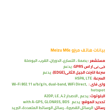
بيانات هاتف
ميزو Meizu M6s
مستشعر :
بصمة ، التسارع، الدوران، القرب، البوصلة
جى بى ار اس GPRS:
يدعم
سرعة انترنت الجيل الثانى(EDGE):
يدعم
السرعة:
HSPA, LTE
واى فاى :
Wi-Fi 802.11 a/b/g/n, dual-band, WiFi Direct,
hotspot
البلوتوث:
يدعم , الاصدار
4.2, A2DP, LE
تحديد الموقع:
يدعم
with A-GPS, GLONASS, BDS
رسائل:
الرسائل القصيرة ، رسائل الوسائط المتعددة، البريد