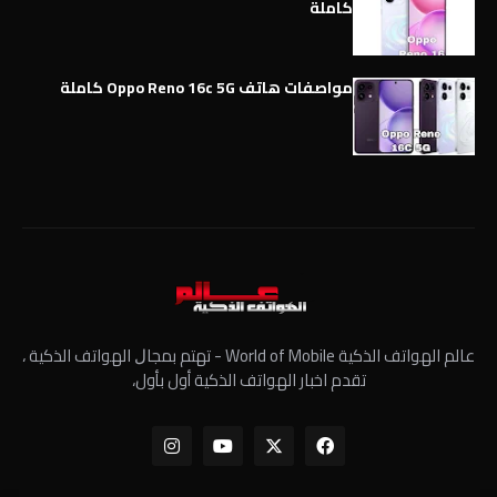
كاملة
مواصفات هاتف Oppo Reno 16c 5G كاملة
عالم الهواتف الذكية World of Mobile - ﺗﻬﺘﻢ ﺑﻤﺠﺎﻝ الهواتف الذكية ،
تقدم اخبار الهواتف الذكية أول بأول،