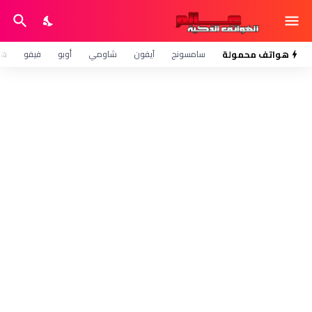
هواتف محمولة
سامسونج
آيفون
شاومي
أوبو
فيفو
هو