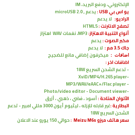
الإلكتروني، ودفع البريد، IM
يو اس بي USB :
يدعم ,
microUSB 2.0
الراديو:
لا
يدعم
تصفح الانترنت :
HTML5
أنواع التنبية الاهتزاز:
MP3، نغمات WAV
اهتزاز
مكبر الصوت :
يدعم
جاك 3.5 مم :
لا
يدعم
ميكرفون إضافي مانع لل
ضجيج
اضافات :
اضافات اخر :
- تدعم الشحن السريع 18W
XviD/MP4/H.265 player
-
MP3/WAV/eAAC+/Flac player
-
Photo/video editor - Document viewer
-
الألوان المتاحة :
أسود ، فضي ، ذهبي ، أزرق
البطارية :
غير قابله للإزله ، ليثيوم أيون 3000 مللي امبير -
تدعم
الشحن السريع 18W
سعر هاتف ميزو Meizu M6s :
حوالي 150 يورو عند الاعلان