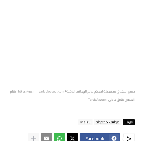
جميع الحقوق محفوظة لموقع عالم الهواتف الذكية® https://gsminsark.blogspot.com ، بقلم
المدون طارق عزوني Tarek Azzouni
Tags
هواتف محمولة
Meizu
Facebook