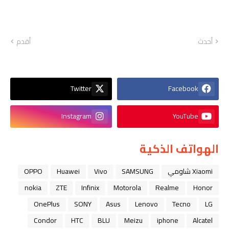
أحدث
أقدم
Twitter
Facebook
Instagram
YouTube
الهواتف الذكية
Xiaomi شاومي
SAMSUNG
Vivo
Huawei
OPPO
nokia
ZTE
Infinix
Motorola
Realme
Honor
OnePlus
SONY
Asus
Lenovo
Tecno
LG
Condor
HTC
BLU
Meizu
iphone
Alcatel