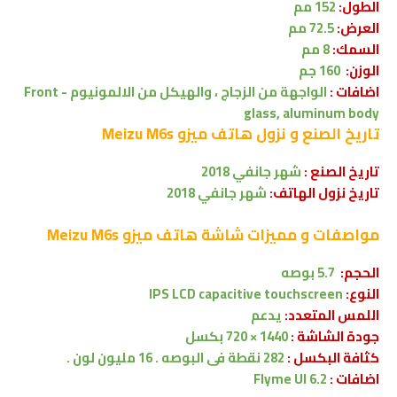
الطول:
152
مم
العرض:
72.5
مم
السمك:
8
مم
الوزن:
160
جم
اضافات :
الواجهة من الزجاج ، والهيكل من الالمونيوم -
Front
glass, aluminum body
تاريخ الصنع و نزول هاتف
ميزو Meizu M6s
تاريخ الصنع :
شهر
جانفي 2018
تاريخ نزول الهاتف:
شهر
جانفي 2018
مواصفات و مميزات شاشة هاتف
ميزو Meizu M6s
الحجم:
5.7 بوصه
النوع:
IPS LCD capacitive touchscreen
اللمس المتعدد:
يدعم
جودة الشاشة :
1440 × 720 بكسل
كثافة البكسل :
282
نقطة فى البوصه . 16 مليون لون .
اضافات :
Flyme UI 6.2