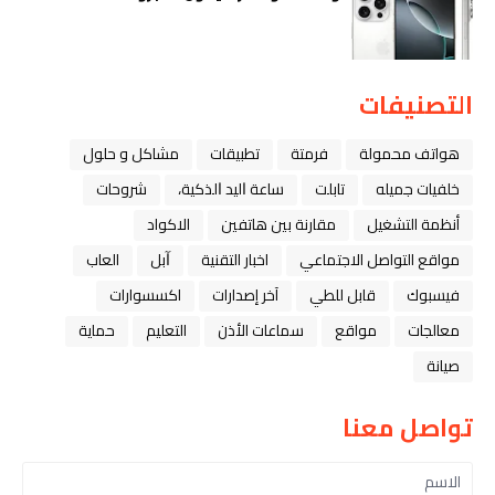
التصنيفات
هواتف محمولة
فرمتة
تطبيقات
مشاكل و حلول
خلفيات جميله
تابلت
ﺳﺎﻋﺔ ﺍﻟﻴﺪ ﺍﻟﺬﻛﻴﺔ،
شروحات
أنظمة التشغيل
مقارنة بين هاتفين
الاكواد
مواقع التواصل الاجتماعي
اخبار التقنية
ﺁﺑﻞ
العاب
فيسبوك
قابل للطي
آخر إصدارات
اكسسوارات
معالجات
مواقع
سماعات الأذن
التعليم
حماية
صيانة
تواصل معنا