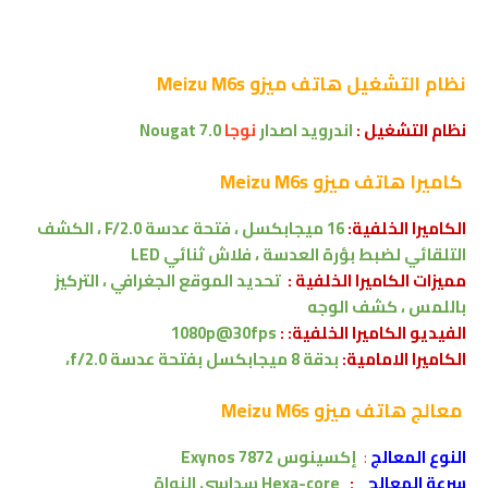
نظام التشغيل هاتف
ميزو Meizu M6s
نظام التشغيل :
اندرويد اصدار
نوجا
Nougat
7.0
كاميرا هاتف
ميزو Meizu M6s
الكاميرا الخلفية:
16 ميجابكسل ، فتحة عدسة F/2.0 ، الكشف
التلقائي لضبط بؤرة العدسة ، فلاش ثنائي LED
مميزات الكاميرا الخلفية :
تحديد الموقع الجغرافي ، التركيز
باللمس ، كشف الوجه
الفيديو الكاميرا الخلفية: :
1080p@30fps
الكاميرا الامامية:
بدقة 8 ميجابكسل بفتحة عدسة f/2.0،
معالج هاتف
ميزو Meizu M6s
النوع المعالج
:
إكسينوس
Exynos 7872
سرعة المعالج
:
Hexa-core
سداسي النواة