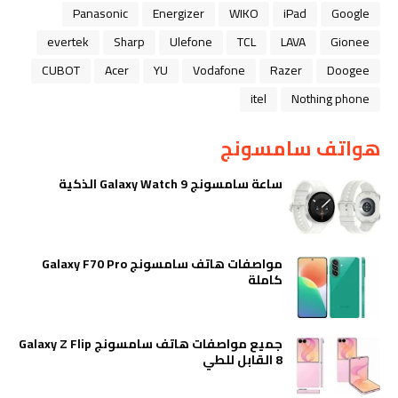
Panasonic
Energizer
WIKO
iPad
Google
evertek
Sharp
Ulefone
TCL
LAVA
Gionee
CUBOT
Acer
YU
Vodafone
Razer
Doogee
itel
Nothing phone
هواتف سامسونج
ساعة سامسونج Galaxy Watch 9 الذكية
مواصفات هاتف سامسونج Galaxy F70 Pro
كاملة
جميع مواصفات هاتف سامسونج Galaxy Z Flip
8 القابل للطي