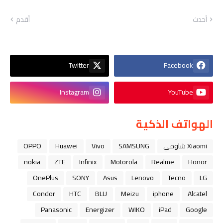
أحدث
أقدم
Twitter
Facebook
Instagram
YouTube
الهواتف الذكية
Xiaomi شاومي
SAMSUNG
Vivo
Huawei
OPPO
nokia
ZTE
Infinix
Motorola
Realme
Honor
OnePlus
SONY
Asus
Lenovo
Tecno
LG
Condor
HTC
BLU
Meizu
iphone
Alcatel
Panasonic
Energizer
WIKO
iPad
Google