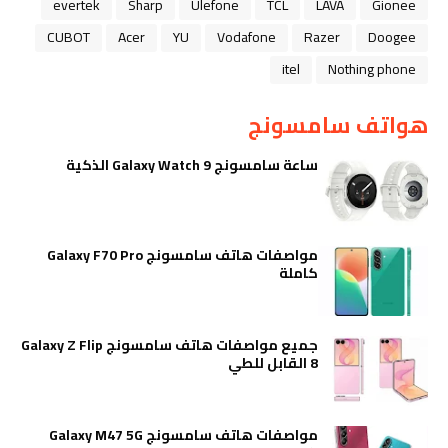
evertek
Sharp
Ulefone
TCL
LAVA
Gionee
CUBOT
Acer
YU
Vodafone
Razer
Doogee
itel
Nothing phone
هواتف سامسونج
ساعة سامسونج Galaxy Watch 9 الذكية
مواصفات هاتف سامسونج Galaxy F70 Pro
كاملة
جميع مواصفات هاتف سامسونج Galaxy Z Flip
8 القابل للطي
مواصفات هاتف سامسونج Galaxy M47 5G