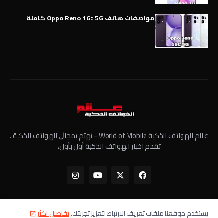
مواصفات هاتف Oppo Reno 16c 5G كاملة
عالم الهواتف الذكية World of Mobile - ﺗﻬﺘﻢ ﺑﻤﺠﺎﻝ الهواتف الذكية ،
تقدم اخبار الهواتف الذكية أول بأول،
يستخدم موقعنا ملفات تعريف الارتباط لتعزيز تجربتك.
تفاصيل اكثر