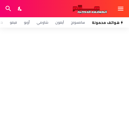
هواتف محمولة
سامسونج
آيفون
شاومي
أوبو
فيفو
هو