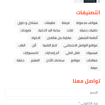
التصنيفات
هواتف محمولة
فرمتة
تطبيقات
مشاكل و حلول
خلفيات جميله
تابلت
ﺳﺎﻋﺔ ﺍﻟﻴﺪ ﺍﻟﺬﻛﻴﺔ،
شروحات
أنظمة التشغيل
مقارنة بين هاتفين
الاكواد
مواقع التواصل الاجتماعي
اخبار التقنية
ﺁﺑﻞ
العاب
فيسبوك
قابل للطي
آخر إصدارات
اكسسوارات
معالجات
مواقع
سماعات الأذن
التعليم
حماية
صيانة
تواصل معنا