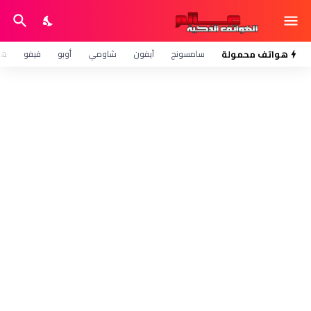
هواتف محمولة
سامسونج
آيفون
شاومي
أوبو
فيفو
هو