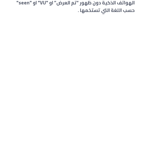
الهواتف الذكية دون ظهور “تم العرض” او "VU" او "seen"
حسب اللغة التي تستخمها .