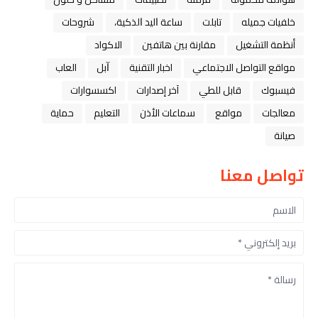
خلفيات جميله
تابلت
ﺳﺎﻋﺔ ﺍﻟﻴﺪ ﺍﻟﺬﻛﻴﺔ،
شروحات
أنظمة التشغيل
مقارنة بين هاتفين
الاكواد
مواقع التواصل الاجتماعي
اخبار التقنية
ﺁﺑﻞ
العاب
فيسبوك
قابل للطي
آخر إصدارات
اكسسوارات
معالجات
مواقع
سماعات الأذن
التعليم
حماية
صيانة
تواصل معنا