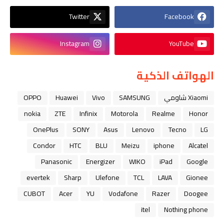
Twitter
Facebook
Instagram
YouTube
الهواتف الذكية
Xiaomi شاومي
SAMSUNG
Vivo
Huawei
OPPO
nokia
ZTE
Infinix
Motorola
Realme
Honor
OnePlus
SONY
Asus
Lenovo
Tecno
LG
Condor
HTC
BLU
Meizu
iphone
Alcatel
Panasonic
Energizer
WIKO
iPad
Google
evertek
Sharp
Ulefone
TCL
LAVA
Gionee
CUBOT
Acer
YU
Vodafone
Razer
Doogee
itel
Nothing phone