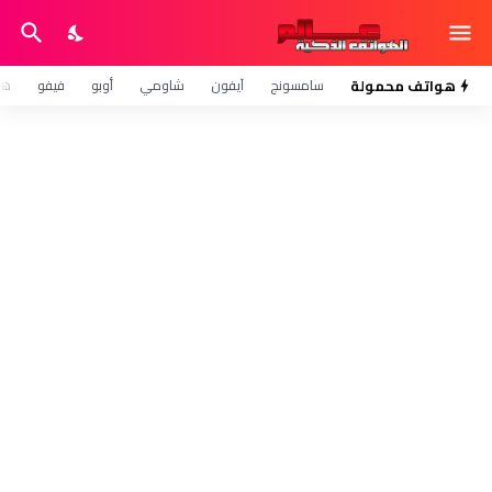
هواتف محمولة
سامسونج
آيفون
شاومي
أوبو
فيفو
هو