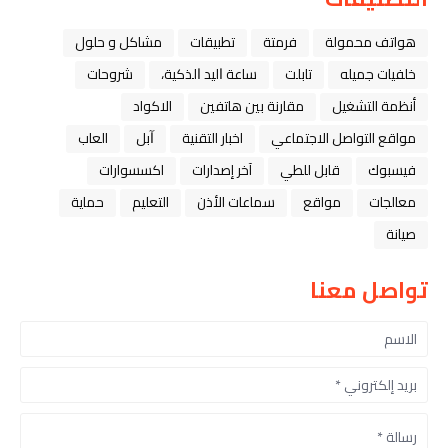
هواتف محمولة
فرمتة
تطبيقات
مشاكل و حلول
خلفيات جميله
تابلت
ﺳﺎﻋﺔ ﺍﻟﻴﺪ ﺍﻟﺬﻛﻴﺔ،
شروحات
أنظمة التشغيل
مقارنة بين هاتفين
الاكواد
مواقع التواصل الاجتماعي
اخبار التقنية
ﺁﺑﻞ
العاب
فيسبوك
قابل للطي
آخر إصدارات
اكسسوارات
معالجات
مواقع
سماعات الأذن
التعليم
حماية
صيانة
تواصل معنا