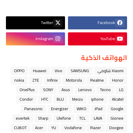
Twitter
Facebook
Instagram
YouTube
الهواتف الذكية
Xiaomi شاومي
SAMSUNG
Vivo
Huawei
OPPO
nokia
ZTE
Infinix
Motorola
Realme
Honor
OnePlus
SONY
Asus
Lenovo
Tecno
LG
Condor
HTC
BLU
Meizu
iphone
Alcatel
Panasonic
Energizer
WIKO
iPad
Google
evertek
Sharp
Ulefone
TCL
LAVA
Gionee
CUBOT
Acer
YU
Vodafone
Razer
Doogee