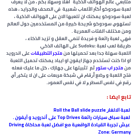
متابعي عالم الهواتف الذكية اهلا وسهلا بكم ، ‏من لا يعرف
لعبة سودوكو ﺃﻛﺜﺮ ﺍﻷﻟﻌﺎﺏ ﺷﻌﺒﻴﺔ في الصحف والجرايد ، هذه
لعبة سودوكو يمكنك ان تلعبها الان على الهواتف الذكية ،
ﺗﺴﺘﻬﻮﻱ سودوكو ﺷﺮﻳﺤﺔ كبيرة ﻣﻦ ﺍﻟﻤﺴﺘﺨﺪﻣﻴﻦ ﺣﻮﻝ ﺍﻟﻌﺎﻟﻢ
ومن ﻣﺨﺘﻠﻒ ﺍﻟﻔﺌﺎﺕ ﺍﻟﻌﻤﺮﻳﺔ .
فهي لعبة رائعة و فريدة تنمي العقل و تزيد الذكاء ،
ﻃﺮﻳﻘﺔ ﻟﻌﺐ ﻟﻌﺒﺔ :Sudoku على الهاتف الذكي
ﺍﻟﻠﻌﺒﺔ سهلة جدا بعد ﺗﺤﻤﻴﻠﻬﺎ ﻣﻦ
ﻣﺘﺠﺮ ﺍﻟﺘﻄﺒﻴﻘﺎﺕ
على اندرويد
او اذا كنت تستخدم جهاز ايفون او ايباد يمكنك تحميل اللعبة
من
متجر اب ستور
ثم تثبيتها على جهازك ، كل ما عليك فعله
فتح اللعبة و ﻭﺿﻊ ﺃﺭﻗﺎﻡ ﻓﻲ ﺷﺒﻜﺔ ﻣﺮﺑﻌﺎﺕ على ان ﻻ ﻳﺘﻜﺮﺭ ﺃﻱ
ﺭﻗﻢ ﻓﻲ ﻧﻔﺲ ﺍﻟﺴﻄﺮ ﻭ ﻻ ﻓﻲ ﻧﻔﺲ ﺍﻟﻌﻤﻮﺩ.
تابع ايضا :
ﻟﻌﺒﺔ ﺍﻻﻟﻐﺎﺯ Roll the Ball slide puzzle
ﻟﻌﺒﺔ ﺳﺒﺎﻕ سيارات رائعة Top Drives على أندرويد و آيفون .
عيش تجربة القيادة الواقعية مع افضل لعبة محاكاة Driving
Zone: Germany