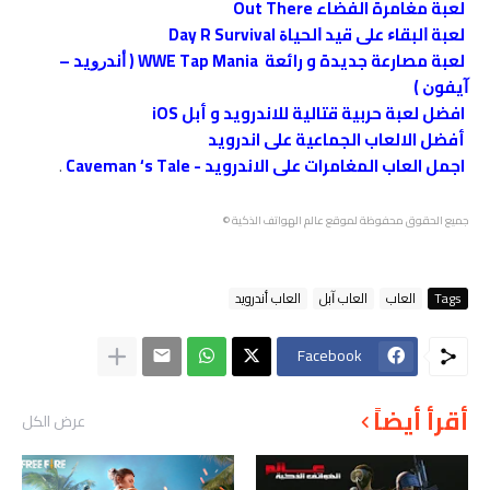
لعبة مغامرة الفضاء Out There
لعبة ﺍﻟﺒﻘﺎﺀ ﻋﻠﻰ ﻗﻴﺪ ﺍﻟﺤﻴﺎﺓ Day R Survival
ﻟﻌﺒﺔ مصارعة جديدة و رائعة WWE Tap Mania ( ﺃﻧﺪﺭﻭﻳﺪ –
ﺁﻳﻔﻮﻥ ‏)
افضل لعبة حربية قتالية للاندرويد و أبل iOS
أفضل الالعاب الجماعية على اندرويد
اجمل العاب المغامرات على الاندرويد - Caveman ‘s Tale
.
جميع الحقوق محفوظة لموقع عالم الهواتف الذكية ©
Tags
العاب
العاب ﺁﺑﻞ
العاب أندرويد
Facebook
أقرأ أيضاً
عرض الكل