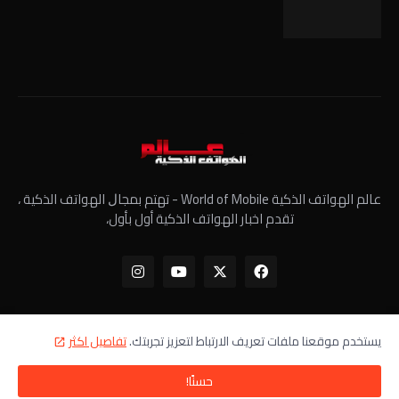
عالم الهواتف الذكية World of Mobile - ﺗﻬﺘﻢ ﺑﻤﺠﺎﻝ الهواتف الذكية ،
تقدم اخبار الهواتف الذكية أول بأول،
يستخدم موقعنا ملفات تعريف الارتباط لتعزيز تجربتك.
تفاصيل اكثر
الرئيسية
معلومات عنا
سياسة الخصوصية
اتصل بنا
حسنًا!
جميع الحقوق محفوظة - عالم الهواتف الذكية ©