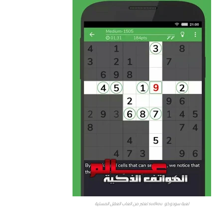
لعبة سودوكو sudkou تعتبر من العاب العقل المسلية