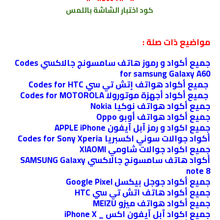
كود
اختبار الشاشة باللمس
مواضيع ذات صلة :
جميع أكواد و رموز هاتف سامسونج جالاكسي Codes
for samsung Galaxy A60
جميع أكواد هواتف إتش تي سي Codes for HTC
جميع أكواد أجهزة موتورولا Codes for MOTOROLA
جميع أكواد هواتف نوكيا Nokia
جميع أكواد هواتف أوبو Oppo
جميع اكواد و رمز آبل آيفون APPLE iPhone
أكواد جوالات سوني اكسبريا Codes for Sony Xperia
جميع اكواد جوالات شاومي XIAOMI
أكواد هاتف سامسونج جالاكسي SAMSUNG Galaxy
note 8
جميع أكواد جوجل بيكسل Google Pixel
جميع أكواد هاتف اتش تي سي HTC
جميع أكواد هواتف ميزو MEIZU
جميع اكواد آبل آيفون اكس _ iPhone X