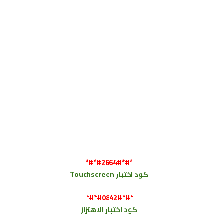
*#*#2664#*#*
كود
اختبار Touchscreen
*#*#0842#*#*
كود
اختبار الاهتزاز