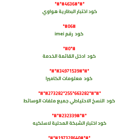
*#*#4636#*#*
كود اختبار البطارية هواوي
*#06#
كود
رقم imei
*#0*#
كود
ادخل القائمة الخدمة
*#*#34971539#*#*
كود
معلومات الكاميرا
*#*#273282*255*663282*#*#*
كود
النسخ الاحتياطي جميع ملفات الوسائط
*#*#232339#*#*
كود
اختبار الشبكة المحلية لاسلكيه
*#*#197328640#*#*