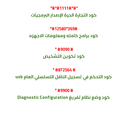
*#*#1111#*#*
كود
التجارة الحرة الإصدار البرمجيات
*#12580*369#
كود
برامج كامله ومعلومات الاجهزه
* #9090 #
كود
تكوين التشخيص
* #872564 #
كود
التحكم في تسجيل الناقل التسلسلي العام usb
* #9900 #
كود
وضع نظام تفريغ
Diagnostic Configuration