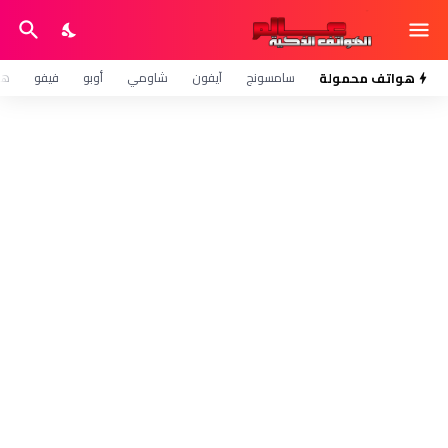
هواتف محمولة
سامسونج
آيفون
شاومي
أوبو
فيفو
هو