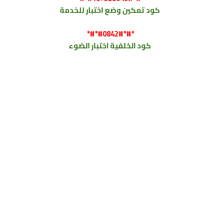
كود
تمكين وضع اختبار للخدمة
*#*#0842#*#*
كود
الخلفية اختبار الضوء