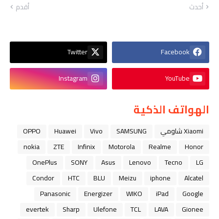
أحدث
أقدم
Twitter
Facebook
Instagram
YouTube
الهواتف الذكية
Xiaomi شاومي
SAMSUNG
Vivo
Huawei
OPPO
nokia
ZTE
Infinix
Motorola
Realme
Honor
OnePlus
SONY
Asus
Lenovo
Tecno
LG
Condor
HTC
BLU
Meizu
iphone
Alcatel
Panasonic
Energizer
WIKO
iPad
Google
evertek
Sharp
Ulefone
TCL
LAVA
Gionee