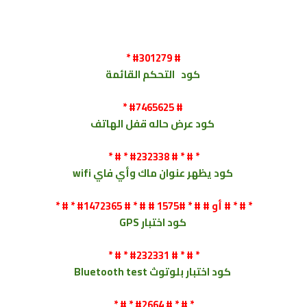
* #301279 #
كود
التحكم القائمة
* #7465625 #
كود
عرض حاله قفل الهاتف
* # * #232338 # * # *
كود
يظهر عنوان ماك وأي فاي wifi
* # * #1472365 # * # # أو # # * #1575 # * # *
كود
اختبار GPS
* # * #232331 # * # *
كود
اختبار بلوتوث
Bluetooth test
* # * #2664 # * # *