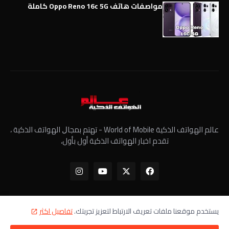
مواصفات هاتف Oppo Reno 16c 5G كاملة
عالم الهواتف الذكية World of Mobile - ﺗﻬﺘﻢ ﺑﻤﺠﺎﻝ الهواتف الذكية ،
تقدم اخبار الهواتف الذكية أول بأول،
يستخدم موقعنا ملفات تعريف الارتباط لتعزيز تجربتك.
تفاصيل اكثر
الرئيسية
معلومات عنا
سياسة الخصوصية
اتصل بنا