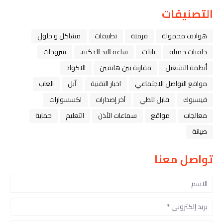
التصنيفات
هواتف محمولة
فرمتة
تطبيقات
مشاكل و حلول
خلفيات جميله
تابلت
ﺳﺎﻋﺔ ﺍﻟﻴﺪ ﺍﻟﺬﻛﻴﺔ،
شروحات
أنظمة التشغيل
مقارنة بين هاتفين
الاكواد
مواقع التواصل الاجتماعي
اخبار التقنية
ﺁﺑﻞ
العاب
فيسبوك
قابل للطي
آخر إصدارات
اكسسوارات
معالجات
مواقع
سماعات الأذن
التعليم
حماية
صيانة
تواصل معنا