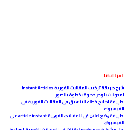
اقرا ايضا
شرح طريقة تركيب المقالات الفورية Instant Articles
لمدونات بلوجر خطوة بخطوة بالصور
.
طريقة اصلاح خطاء التنسيق في المقالات الفورية في
الفيسبوك
ﻃﺮﻳﻘﺔ ﻭﺿﻊ ﺍﻋﻼﻥ ﻓﻰ ﺍﻟﻤﻘﺎﻻﺕ ﺍﻟﻔﻮﺭﻳﺔ article instant ﻋﻠﻰ
ﺍﻟﻔﻴﺴﺒﻮﻙ
حل مشكلة عدم ظهور اعلانات في المقالات الفورية instant