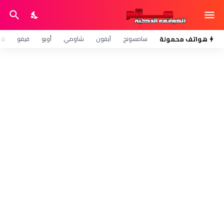
هواتف محمولة
سامسونج
آيفون
شاومي
أوبو
فيفو
هو