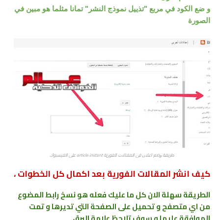
و ضع الكود في مربع "تذييل نموذج النشر" تمانا مثلما هو مبين في
الصورة
ﻃﺮﻳﻘﺔ ﻭﺿﻊ ﺍﻋﻼﻥ ﻓﻰ ﺍﻟﻤﻘﺎﻻﺕ ﺍﻟﻔﻮﺭﻳﺔ article instant ﻋﻠﻰ ﺍﻟﻔﻴﺴﺒﻮﻙ
كيف انشر المقالات الفورية بعد اكمال كل الخطوات ،
الطريقة سهلة الان كل ما عليك فعله هو نسخ رابط المضوع
من اي متصفح و تحميل على الصفحة التي تديرها و تمت
الموافقة عليها و سوف تلاحظ علامة البرق .