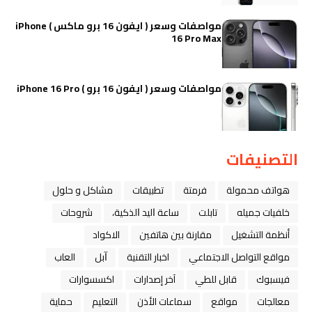
مواصفات وسعر ( ايفون 16 برو ماكس ) iPhone
16 Pro Max
مواصفات وسعر ( ايفون 16 برو ) iPhone 16 Pro
التصنيفات
هواتف محمولة
فرمتة
تطبيقات
مشاكل و حلول
خلفيات جميله
تابلت
ﺳﺎﻋﺔ ﺍﻟﻴﺪ ﺍﻟﺬﻛﻴﺔ،
شروحات
أنظمة التشغيل
مقارنة بين هاتفين
الاكواد
مواقع التواصل الاجتماعي
اخبار التقنية
ﺁﺑﻞ
العاب
فيسبوك
قابل للطي
آخر إصدارات
اكسسوارات
معالجات
مواقع
سماعات الأذن
التعليم
حماية