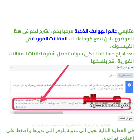
متابعي
عالم الهواتف الذكية
مرحبا بكم ، نشرح لكم في هذا
الموضوع ، اين تضع كود اعلانات
المقالات الفورية
في
الفيسبوك ،
بعد ادراج حسابك البنكي سوف تحصل شفرة اعلانات المقالات
الفورية ، قم بنسخها
ﻃﺮﻳﻘﺔ ﻭﺿﻊ ﺍﻋﻼﻥ ﻓﻰ ﺍﻟﻤﻘﺎﻻﺕ ﺍﻟﻔﻮﺭﻳﺔ article instant ﻋﻠﻰ ﺍﻟﻔﻴﺴﺒﻮﻙ
في الخطوة التالية تحول الى مدونة بلوجر
التي
تديرها و اضغط على
اعدادت ثم اخرى