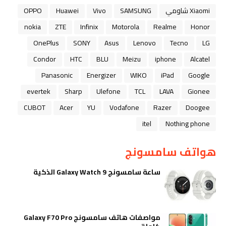
Xiaomi شاومي
SAMSUNG
Vivo
Huawei
OPPO
nokia
ZTE
Infinix
Motorola
Realme
Honor
OnePlus
SONY
Asus
Lenovo
Tecno
LG
Condor
HTC
BLU
Meizu
iphone
Alcatel
Panasonic
Energizer
WIKO
iPad
Google
evertek
Sharp
Ulefone
TCL
LAVA
Gionee
CUBOT
Acer
YU
Vodafone
Razer
Doogee
itel
Nothing phone
هواتف سامسونج
ساعة سامسونج Galaxy Watch 9 الذكية
مواصفات هاتف سامسونج Galaxy F70 Pro