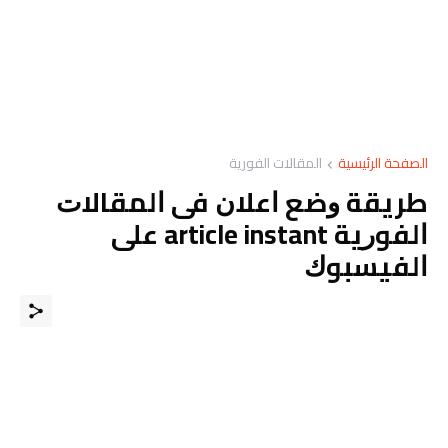
الصفحة الرئيسية
المقالات الفورية
ﻃﺮﻳﻘﺔ ﻭﺿﻊ ﺍﻋﻼﻥ ﻓﻰ ﺍﻟﻤﻘﺎﻻﺕ
ﺍﻟﻔﻮﺭﻳﺔ article instant ﻋﻠﻰ
ﺍﻟﻔﻴﺴﺒﻮﻙ