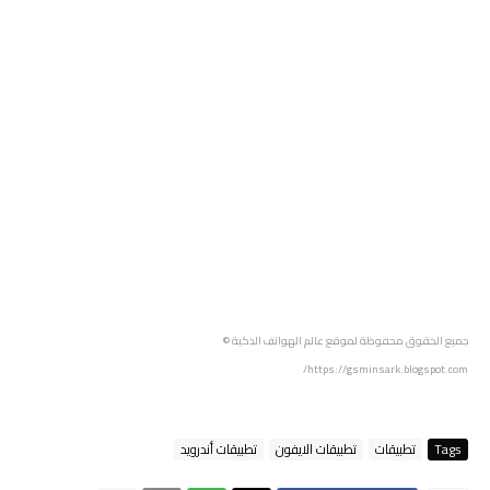
جميع الحقوق محفوظة لموقع عالم الهواتف الذكية ©
https://gsminsark.blogspot.com/
Tags
تطبيقات
تطبيقات الايفون
تطبيقات أندرويد