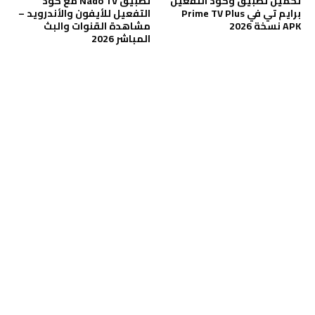
تحميل تطبيق وكود التفعيل
تطبيق Nado TV مع كود
برايم تي في Prime TV Plus
التفعيل للأيفون والأندرويد –
APK نسخة 2026
مشاهدة القنوات والبث
المباشر 2026