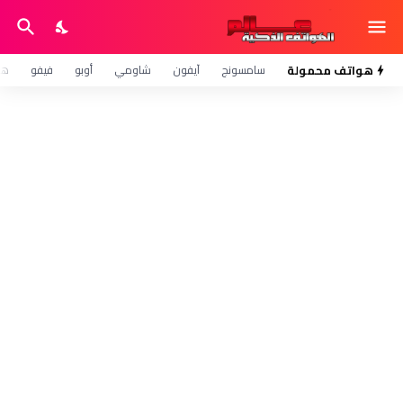
هواتف محمولة
سامسونج
آيفون
شاومي
أوبو
فيفو
هو