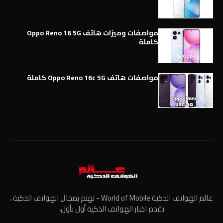
مواصفات وميزات هاتف Oppo Reno 16 5G
كاملة
مواصفات هاتف Oppo Reno 16c 5G كاملة
عالم الهواتف الذكية World of Mobile - ﺗﻬﺘﻢ ﺑﻤﺠﺎﻝ الهواتف الذكية ،
تقدم اخبار الهواتف الذكية أول بأول،