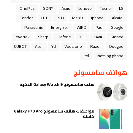
OnePlus
SONY
Asus
Lenovo
Tecno
LG
Condor
HTC
BLU
Meizu
iphone
Alcatel
Panasonic
Energizer
WIKO
iPad
Google
evertek
Sharp
Ulefone
TCL
LAVA
Gionee
CUBOT
Acer
YU
Vodafone
Razer
Doogee
itel
Nothing phone
هواتف سامسونج
ساعة سامسونج Galaxy Watch 9 الذكية
مواصفات هاتف سامسونج Galaxy F70 Pro
كاملة