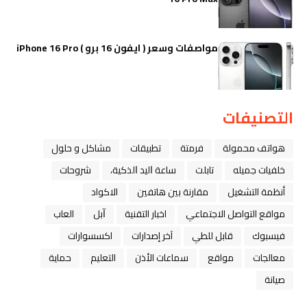
مواصفات وسعر ( ايفون 16 برو ) iPhone 16 Pro
التصنيفات
هواتف محمولة
فرمتة
تطبيقات
مشاكل و حلول
خلفيات جميله
تابلت
ﺳﺎﻋﺔ ﺍﻟﻴﺪ ﺍﻟﺬﻛﻴﺔ،
شروحات
أنظمة التشغيل
مقارنة بين هاتفين
الاكواد
مواقع التواصل الاجتماعي
اخبار التقنية
ﺁﺑﻞ
العاب
فيسبوك
قابل للطي
آخر إصدارات
اكسسوارات
معالجات
مواقع
سماعات الأذن
التعليم
حماية
صيانة