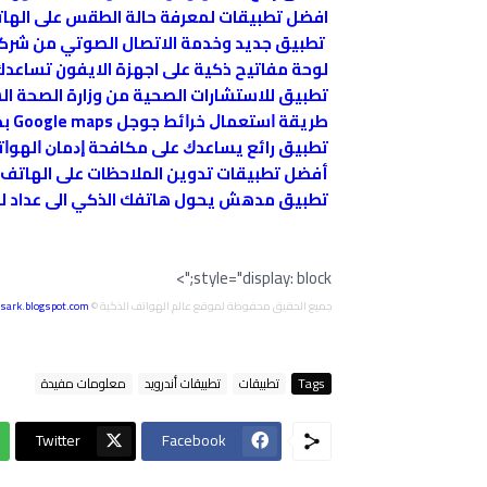
افضل تطبيقات لمعرفة حالة الطقس على الهاتف الذكي r app
تطبيق جديد وخدمة الاتصال الصوتي من شركة الثريا ي
لوحة مفاتيح ذكية على اجهزة الايفون تساعدك
تطبيق للاستشارات الصحية من وزارة الصحة ا
ﻃﺮﻳﻘﺔ ﺍﺳﺘﻌﻤﺎﻝ ﺧﺮﺍﺋﻂ ﺟﻮﺟﻞ Google maps ﺑﺪﻭﻥ ﺍﻧﺘﺮﻧﺖ
ﺗﻄﺒﻴﻖ رائع ﻳﺴﺎﻋﺪﻙ ﻋﻠﻰ ﻣﻜﺎﻓﺤﺔ ﺇﺩﻣﺎﻥ ﺍﻟﻬﻮﺍ
أفضل تطبيقات تدوين الملاحظات على الهاتف الذكي _ martphones
تطبيق مدهش يحول هاتفك الذكي الى عداد لقي
style="display: block;">
جميع الحقيق محفوظة لموقع عالم الهواتف الذكية ©
sark.blogspot.com
Tags
تطبيقات
تطبيقات أندرويد
معلومات مفيدة
Twitter
Facebook