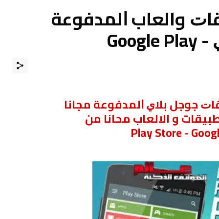
ﺎﺕ والعاب ﺍﻟﻤﺪﻓﻮﻋﺔ
Goo
ﺎﺕ ﺟﻮﺟﻞ ﺑﻼﻱ ﺍﻟﻤﺪﻓﻮﻋﺔ ﻣﺠﺎﻧﺎ
بيقات و الالعاب محانا من
Play Store - Goog