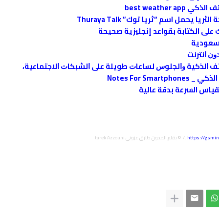
best weathe
حمل اسم “ثريا توك” Thuraya Talk
 على الكتابة بقواعد إنجليزية صحيحة
لسعودية
ﺗﻒ ﺍﻟﺬﻛﻴﺔ ﻭﺍﻟﺠﻠﻮﺱ ﻟﺴﺎﻋﺎﺕ ﻃﻮﻳﻠﺔ ﻋﻠﻰ ﺍﻟﺸﺒﻜﺎﺕ ﺍﻻﺟﺘﻤﺎﻋﻴﺔ،
Notes For S
اس السرعة بدقة عالية
https://gsmin
.
/ © بقلم المدون طارق عزوني tarek Azzouni