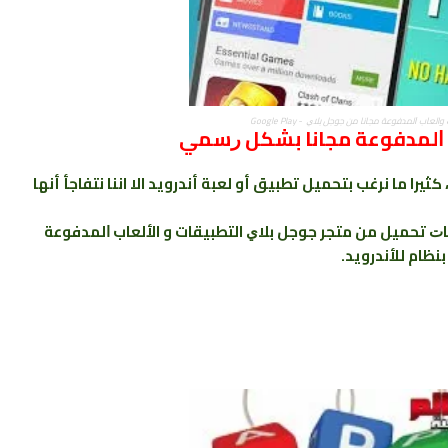
اب ﺍﻟﻤﺪﻓﻮﻋﺔ ﻣﺠﺎﻧﺎ من ﺟﻮﺟﻞ ﺑﻼﻱ - Google Play
ﺍﻟﻤﺪﻓﻮﻋﺔ ﻣﺠﺎﻧﺎ ﺑﺸﻜﻞ ﺭﺳﻤﻲ
ثيرا ما نرغب بتحميل تطبيق أو لعبة أندرويد الا اننا نتفاجأ أنها
 تحميل من متجر ﺟﻮﺟﻞ ﺑﻼﻱ التطبيقات و الألعاب ﺍﻟﻤﺪﻓﻮﻋﺔ
نظام للأندرويد.