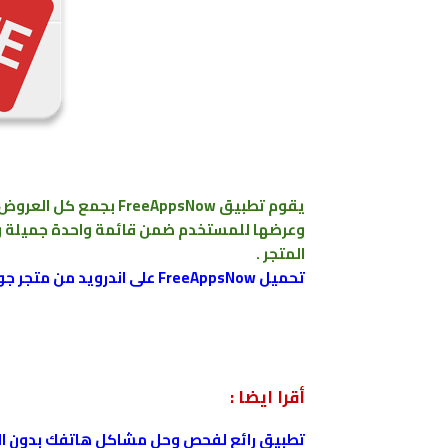
يقوم تطبيق FreeAppsNow
وعرضها للمستخدم ضمن قائمة واحدة جميلة وسه
المتجر .
تحميل FreeAppsNow على اندرويد من متجر جوجل بلاي
أقرا ايضا :
تطبيق رائع لفحص وحل مشاكل هاتفك بدون ا