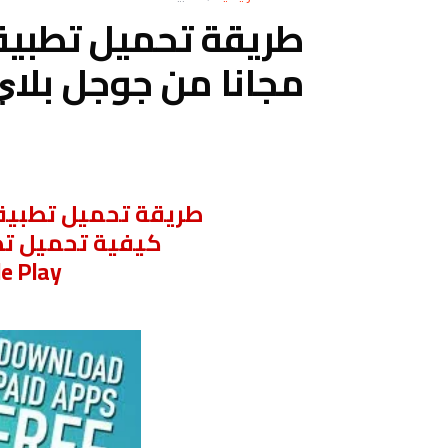
ﻃﺮﻳﻘﺔ ﺗﺤﻤﻴﻞ ﺗﻄﺒﻴﻘ
ﻣﺠﺎﻧﺎ من ﺟﻮﺟﻞ ﺑﻼﻱ - gle Play
ﻃﺮﻳﻘﺔ ﺗﺤﻤﻴﻞ ﺗﻄﺒﻴﻘ
كيفية تحميل تط
le Play