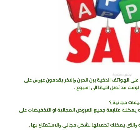
تطبيق AppSales
ت على الهواتف الذكية ﺑﻴﻦ ﺍﻟﺤﻴﻦ ﻭﺍﻻﺧﺮ يقدمون ﻋﺮﻭﺽ ﻋﻠﻰ
وقت قد تصل احيانا الى اسبوع .
يقات مجانية ؟
AppSale و الذي من خلاله يمكنك متابعة جميع العروض المجانية او ﺍﻟﺘﺨﻔﻴﻀﺎﺕ ﻋﻠﻰ
 ﻭﺍﻟﺘﻰ ﻳﻤﻜﻨﻚ ﺗﺤﻤﻴﻠﻬﺎ ﺑﺸﻜﻞ ﻣﺠﺎﻧﻲ ﻭﺍﻻﺳﺘﻤﺘﺎﻉ ﺑﻬﺎ .