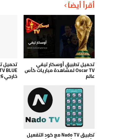
أقرأ أيضاً
تحميل تطبيق أوسكار تيفي
تحميل تط
Oscar TV لمشاهدة مباريات كأس
عالم
خارجي 2026
تطبيق Nado TV مع كود التفعيل