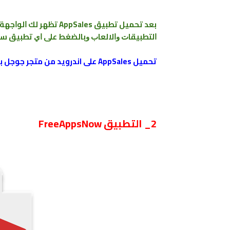
ﺑﻌﺪ ﺗﺤﻤﻴﻞ ﺗﻄﺒﻴﻖ pSales
ﺍﻟﺘﻄﺒﻴﻘﺎﺕ ﻭﺍﻻﻟﻌﺎﺏ ﻭﺑﺎﻟﻀﻐﻂ ﻋﻠﻰ ﺍﻱ ﺗﻄﺒﻴﻖ ﺳ
تحميل AppSales على اندرويد ﻣﻦ متجر ﺟﻮﺟﻞ ﺑﻼﻱ
2_ التطبيق FreeAppsNow