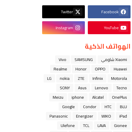
Twitter
Facebook
Instagram
YouTube
الهواتف الذكية
Xiaomi شاومي
SAMSUNG
Vivo
Realme
Honor
OPPO
Huawei
LG
nokia
ZTE
Infinix
Motorola
SONY
Asus
Lenovo
Tecno
Meizu
iphone
Alcatel
OnePlus
Google
Condor
HTC
BLU
Panasonic
Energizer
WIKO
iPad
Ulefone
TCL
LAVA
Gionee