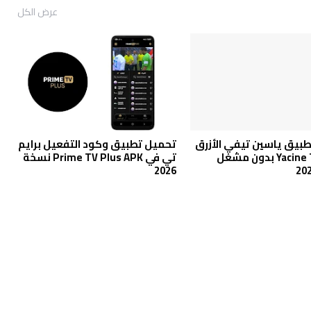
عرض الكل
بيق ياسين تيفي الأزرق
تحميل تطبيق وكود التفعيل برايم
Yacine TV BLUE بدون مشغل
تي في Prime TV Plus APK نسخة
2026