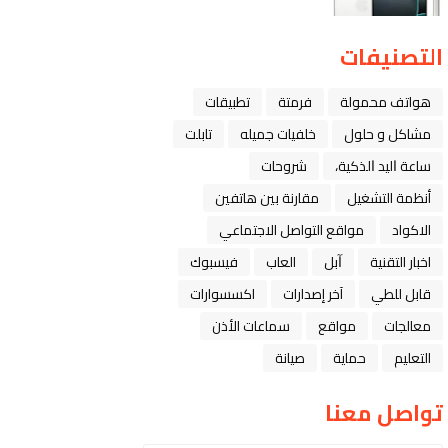
التصنيفات
هواتف محمولة
فرمتة
تطبيقات
مشاكل و حلول
خلفيات جميله
تابلت
ﺳﺎﻋﺔ ﺍﻟﻴﺪ ﺍﻟﺬﻛﻴﺔ،
شروحات
أنظمة التشغيل
مقارنة بين هاتفين
الاكواد
مواقع التواصل الاجتماعي
اخبار التقنية
ﺁﺑﻞ
العاب
فيسبوك
قابل للطي
آخر إصدارات
اكسسوارات
معالجات
مواقع
سماعات الأذن
التعليم
حماية
صيانة
تواصل معنا