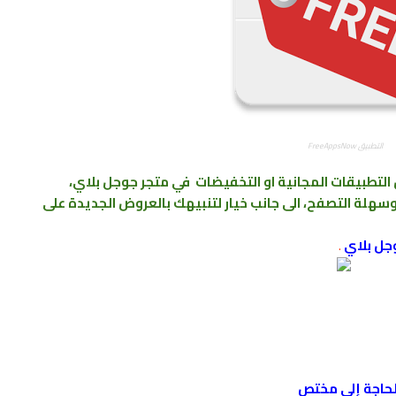
التطبيق FreeAppsNow
 بجمع كل العروض التطبيقات المجانية او التخفيضات في متجر جوجل بلاي،
لة التصفح، الى جانب خيار لتنبيهك بالعروض الجديدة على
.
لحاجة إلى مختص