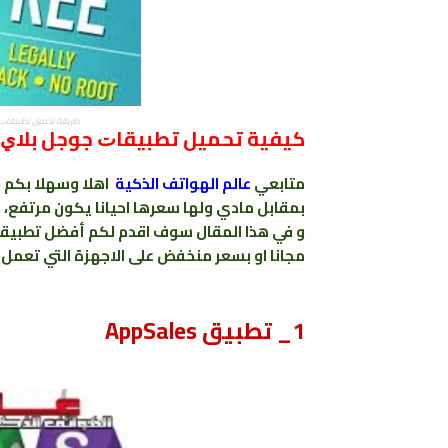
ﻃﺮﻳﻘﺔ ﺗﺤﻤﻴﻞ ﺗﻄﺒﻴﻘﺎﺕ والع
كيفية تحميل ﺗﻄﺒﻴﻘﺎﺕ ﺟﻮﺟﻞ ﺑﻼﻱ 
متابعي
عالم الهواتف الذكية
اهلا وسهلا بكم ، ك
بمقابل مادي ولها سعرها احيانا يكون مرتفع،
و في هذا المقال سوف اقدم لكم أفضل ﺗﻄﺒﻴﻘﺎﺕ
ﻣﺠﺎﻧﺎ او بسعر منخفض على الاجهزة التي تعمل ب
1_ ﺗﻄﺒﻴﻖ AppSales