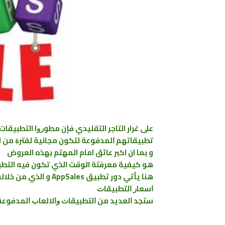
على غرار التاجر التقليدي فإن ﻣﻄﻮﺭﻭا التطبيقا
ﺗﻄﺒﻴﻘﺎﺗﻬﻢ ﺍﻟﻤﺪﻓﻮﻋﺔ لتكون ﻣﺠﺎﻧﻴﺔ ﻟﻔﺘﺮﺓ من ال
و بما ان اكبر عائق امام المهتم بهذه العروض
هو كيفية معرفتة الوقت الذي تكون فيه التطب
هنا يأتي دور ﺗﻄﺒﻴﻖ s
ﺍﺳﻌﺎﺭ ﺍﻟﺘﻄﺒﻴﻘﺎﺕ
ﺳﺘﺠﺪ ﺍﻟﻌﺪﻳﺪ ﻣﻦ ﺍﻟﺘﻄﺒﻴﻘﺎﺕ ﻭﺍﻻﻟﻌﺎﺏ ﺍﻟﻤﺪﻓﻮﻋﺔ