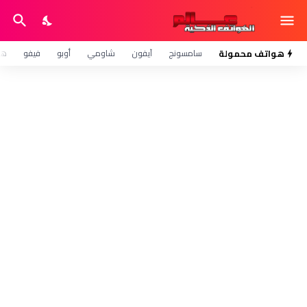
هواتف محمولة
سامسونج
آيفون
شاومي
أوبو
فيفو
هو