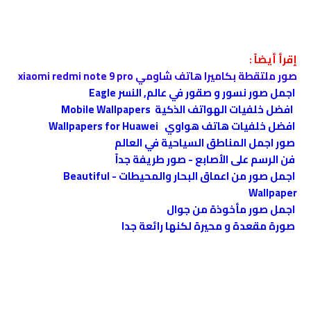
إقرأ أيضاً :
صور ملتقطة بكاميرا هاتف شاومي xiaomi redmi note 9 pro
اجمل صور نسور و صقور في عالم, النسر Eagle
افضل خلفيات الهواتف الذكية Mobile Wallpapers
افضل خلفيات هاتف هواوي Wallpapers for Huawei
صور اجمل المناطق السياحية في العالم
فن الرسم على الأصابع - صور طريفة جداً
اجمل صور من اعماق البحار والمحيطات - Beautiful
Wallpaper
اجمل صور مأخوذة من جوال
صورة مقعدة و محيرة لكنها رائعة جدا