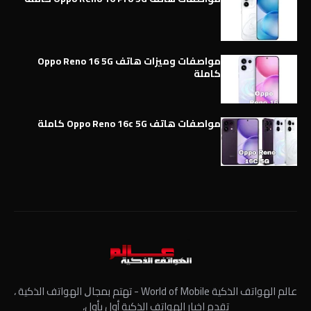
مواصفات وميزات هاتف Oppo Reno 16 5G
كاملة
مواصفات هاتف Oppo Reno 16c 5G كاملة
عالم الهواتف الذكية World of Mobile - ﺗﻬﺘﻢ ﺑﻤﺠﺎﻝ الهواتف الذكية ،
تقدم اخبار الهواتف الذكية أول بأول،