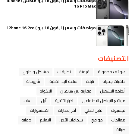
مواصفات وسعر ( ايفون 16 برو ماكس ) iPhone
16 Pro Max
مواصفات وسعر ( ايفون 16 برو ) iPhone 16 Pro
التصنيفات
هواتف محمولة
فرمتة
تطبيقات
مشاكل و حلول
خلفيات جميله
تابلت
ﺳﺎﻋﺔ ﺍﻟﻴﺪ ﺍﻟﺬﻛﻴﺔ،
شروحات
أنظمة التشغيل
مقارنة بين هاتفين
الاكواد
مواقع التواصل الاجتماعي
اخبار التقنية
ﺁﺑﻞ
العاب
فيسبوك
قابل للطي
آخر إصدارات
اكسسوارات
معالجات
مواقع
سماعات الأذن
التعليم
حماية
صيانة