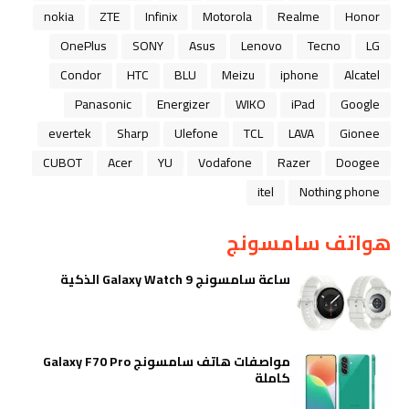
nokia
ZTE
Infinix
Motorola
Realme
Honor
OnePlus
SONY
Asus
Lenovo
Tecno
LG
Condor
HTC
BLU
Meizu
iphone
Alcatel
Panasonic
Energizer
WIKO
iPad
Google
evertek
Sharp
Ulefone
TCL
LAVA
Gionee
CUBOT
Acer
YU
Vodafone
Razer
Doogee
itel
Nothing phone
هواتف سامسونج
ساعة سامسونج Galaxy Watch 9 الذكية
مواصفات هاتف سامسونج Galaxy F70 Pro
كاملة