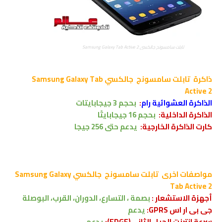
تابلت سامسونج جالكسي Samsung Galaxy Tab Active 2
ذاكرة
تابلت سامسونج
جالكسي Samsung Galaxy Tab
Active 2
الذاكرة العشوائية رام
:
بحجم 3 جيجابايتات
الذاكرة الداخلية:
بحجم 16 جيجابايتًا
كارت الذاكرة الخارجية:
يدعم
حتى 256 جيجا
مواصفات اخرى
تابلت سامسونج جالكسي Samsung Galaxy
Tab Active 2
أجهزة الاستشعار :
بصمة ، التسارع، الدوران، القرب، البوصلة
جى بى ار اس GPRS:
يدعم
سرعة انترنت الجيل الثانى(EDGE):
يدعم