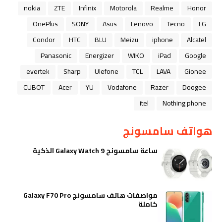
nokia
ZTE
Infinix
Motorola
Realme
Honor
OnePlus
SONY
Asus
Lenovo
Tecno
LG
Condor
HTC
BLU
Meizu
iphone
Alcatel
Panasonic
Energizer
WIKO
iPad
Google
evertek
Sharp
Ulefone
TCL
LAVA
Gionee
CUBOT
Acer
YU
Vodafone
Razer
Doogee
itel
Nothing phone
هواتف سامسونج
ساعة سامسونج Galaxy Watch 9 الذكية
مواصفات هاتف سامسونج Galaxy F70 Pro
كاملة