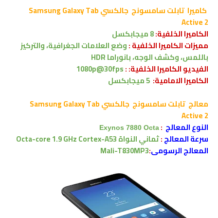
كاميرا
تابلت سامسونج
جالكسي Samsung Galaxy Tab
Active 2
الكاميرا الخلفية:
8 ميجابكسل
مميزات الكاميرا الخلفية :
وضع العلامات الجغرافية، والتركيز
باللمس، وكشف الوجه،
بانوراما
HDR
الفيديو الكاميرا الخلفية: :
1080p@30fps
الكاميرا الامامية:
5
ميجابكسل
معالج
تابلت سامسونج
جالكسي Samsung Galaxy Tab
Active 2
النوع المعالج
:
Exynos 7880 Octa
سرعة المعالج
:
ثماني النواة
Octa-core 1.9 GHz Cortex-A53
المعالج الرسومى
:
Mali-T830MP3