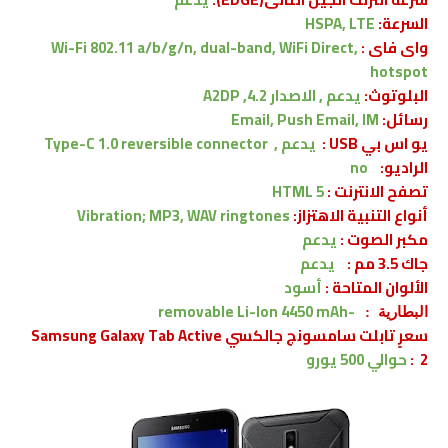
السرعة:
HSPA, LTE
واى فاى :
Wi-Fi 802.11 a/b/g/n, dual-band, WiFi Direct,
hotspot
البلوتوث:
يدعم , الاصدار
4.2, A2DP
رسائل:
Email, Push Email, IM
يو اس بي USB :
يدعم , Type-C 1.0 reversible connector
الراديو:
no
تصفح الانترنت :
HTML 5
أنواع التنبية الاهتزاز:
Vibration; MP3, WAV ringtones
مكبر الصوت :
يدعم
جاك 3.5 مم :
يدعم
الألوان المتاحة :
أسود
-removable Li-Ion 4450 mAh
البطارية :
سعرٍ تابلت سامسونج جالكسي Samsung Galaxy Tab Active
2
:
حوالي 500
يورو