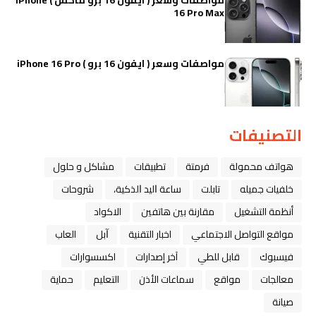
16 Pro Max
مواصفات وسعر ( ايفون 16 برو ) iPhone 16 Pro
التصنيفات
هواتف محمولة
فرمتة
تطبيقات
مشاكل و حلول
خلفيات جميله
تابلت
ﺳﺎﻋﺔ ﺍﻟﻴﺪ ﺍﻟﺬﻛﻴﺔ،
شروحات
أنظمة التشغيل
مقارنة بين هاتفين
الاكواد
مواقع التواصل الاجتماعي
اخبار التقنية
ﺁﺑﻞ
العاب
فيسبوك
قابل للطي
آخر إصدارات
اكسسوارات
معالجات
مواقع
سماعات الأذن
التعليم
حماية
صيانة