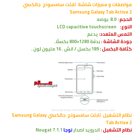
مواصفات و مميزات شاشة
تابلت سامسونج
جالكسي
Samsung Galaxy Tab Active 2
الحجم:
8.0 بوصه
النوع:
LCD capacitive touchscreen
اللمس المتعدد:
يدعم
جودة الشاشة :
بدقة 1280×800 بكسلًا.
كثافة البكسل :
189 بكسل / انش . 16 مليون لون .
تابلت سامسونج جالكسي Samsung Galaxy Tab Active 2
نظام التشغيل
تابلت سامسونج
جالكسي Samsung Galaxy
Tab Active 2
نظام التشغيل :
اندرويد
اصدار
نوجا
Nougat 7.1.1