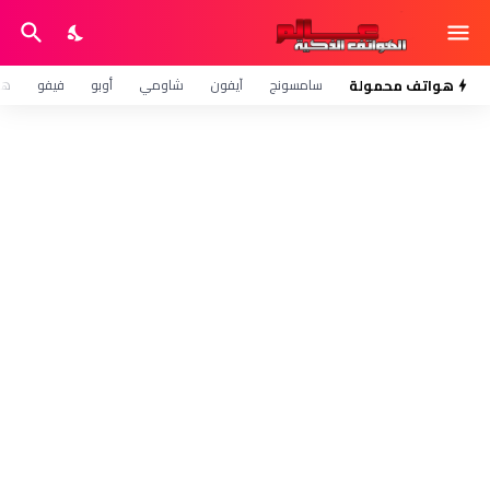
هواتف محمولة
سامسونج
آيفون
شاومي
أوبو
فيفو
هو