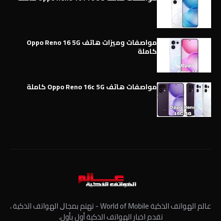
مواصفات وميزات هاتف Oppo Reno 16 5G
كاملة
مواصفات هاتف Oppo Reno 16c 5G كاملة
عالم الهواتف الذكية World of Mobile - ﺗﻬﺘﻢ ﺑﻤﺠﺎﻝ الهواتف الذكية ،
تقدم اخبار الهواتف الذكية أول بأول،