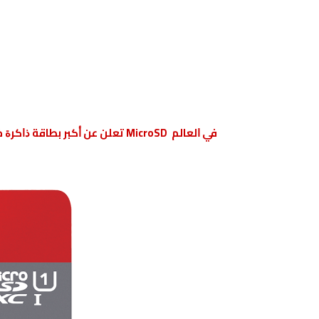
ﺳﺎﻧﺪﻳﺴﻚ SanDisk ﺗﻌﻠﻦ ﻋﻦ ﺃﻛﺒﺮ ﺑﻄﺎﻗﺔ ﺫﺍﻛﺮﺓ ﺧﺎﺭﺟﻴﺔ MicroSD ﻓﻲ ﺍﻟﻌﺎﻟﻢ