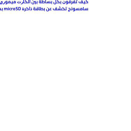
ﻛﻴﻒ ﺗﻔﺮﻗﻮﻥ ﺑﻜﻞ ﺑﺴﺎﻃﺔ ﺑﻴﻦ ﺍﻟﻜﺎﺭﺕ ﻣﻴﻤﻮﺭﻱ SD card ﺍﻷﺻﻠﻴﺔ ﻭ ﺍﻟﻤﻘﻠﺪﺓ 
ﺳﺎﻣﺴﻮﻧﺞ ﺗﻜﺸﻒ ﻋﻦ ﺑﻄﺎﻗﺔ ﺫﺍﻛﺮﺓ microSD ﺑﺴﻌﺔ 128 ﺟﻴﺠﺎﺑﺎﻳﺘﺎ