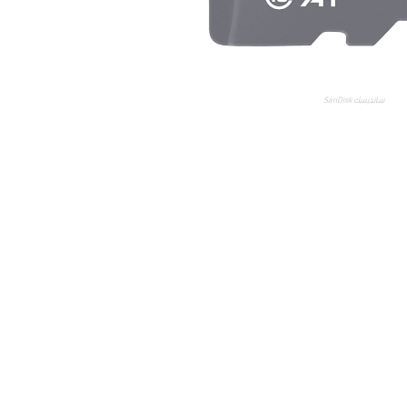
ﺳﺎﻧﺪﻳﺴﻚ SanDisk