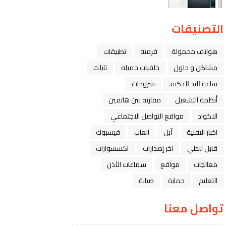
التصنيفات
هواتف محمولة
فرمتة
تطبيقات
مشاكل و حلول
خلفيات جميله
تابلت
ﺳﺎﻋﺔ ﺍﻟﻴﺪ ﺍﻟﺬﻛﻴﺔ،
شروحات
أنظمة التشغيل
مقارنة بين هاتفين
الاكواد
مواقع التواصل الاجتماعي
اخبار التقنية
ﺁﺑﻞ
العاب
فيسبوك
قابل للطي
آخر إصدارات
اكسسوارات
معالجات
مواقع
سماعات الأذن
التعليم
حماية
صيانة
تواصل معنا