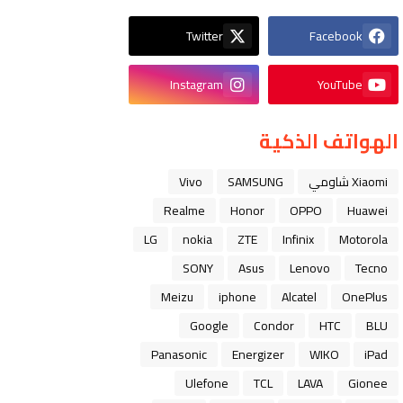
Twitter
Facebook
Instagram
YouTube
الهواتف الذكية
Xiaomi شاومي
SAMSUNG
Vivo
Realme
Honor
OPPO
Huawei
LG
nokia
ZTE
Infinix
Motorola
SONY
Asus
Lenovo
Tecno
Meizu
iphone
Alcatel
OnePlus
Google
Condor
HTC
BLU
Panasonic
Energizer
WIKO
iPad
Ulefone
TCL
LAVA
Gionee