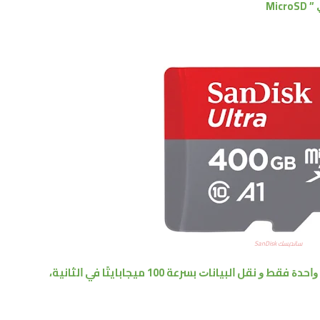
Mi
ﺳﺎﻧﺪﻳﺴﻚ SanDisk