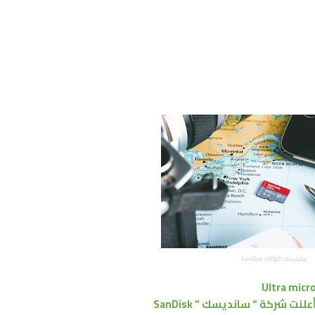
ﺳﺎﻧﺪﻳﺴﻚ SanDisk 400gb
ﻨﺖ ﺷﺮﻛﺔ “ ﺳﺎﻧﺪﻳﺴﻚ ” SanDisk