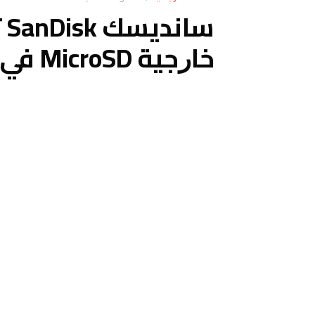
ﺳ
ﺧﺎﺭﺟﻴﺔ MicroSD ﻓﻲ ﺍﻟﻌﺎﻟﻢ