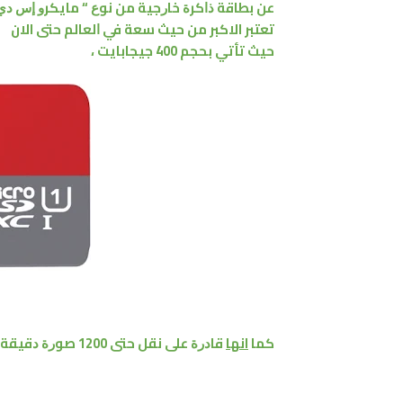
ﻋﻦ ﺑﻄﺎﻗﺔ ﺫﺍﻛﺮﺓ ﺧﺎﺭﺟﻴﺔ ﻣﻦ ﻧﻮﻉ “ ﻣﺎﻳﻜﺮﻭ ﺇﺱ ﺩﻱ ” croSD
تعتبر الاكبر من حيث ﺳﻌﺔ ﻓﻲ ﺍﻟﻌﺎﻟﻢ حتى الان
حيث تأتي ﺑﺤﺠﻢ 400 ﺟﻴﺠﺎﺑﺎﻳﺖ ،
كما
انها
ﻗﺎﺩﺭﺓ ﻋﻠﻰ ﻧﻘﻞ ﺣﺘﻰ 1200 ﺻﻮﺭﺓ ﺩﻗﻴﻘﺔ ﻭﺍﺣﺪﺓ ﻓﻘﻂ ﻭ ﻧﻘﻞ ﺍﻟﺒﻴﺎﻧﺎﺕ ﺑﺴﺮﻋﺔ 100 ﻣﻴﺠﺎﺑﺎﻳﺘًﺎ ﻓﻲ ﺍﻟﺜﺎﻧﻴﺔ،