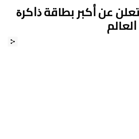
ﺎﻧﺪﻳﺴﻚ SanDisk ﺗﻌﻠﻦ ﻋﻦ ﺃﻛﺒﺮ ﺑﻄﺎﻗﺔ ﺫﺍﻛﺮﺓ