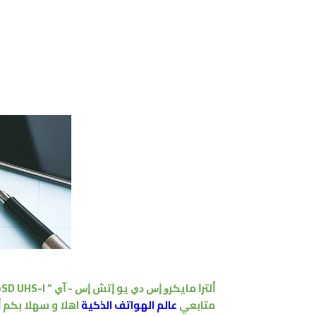
ﺃﻟﺘﺮﺍ ﻣﺎﻳﻜﺮﻭ ﺇﺱ ﺩﻱ ﻳﻮ ﺇﺗﺶ ﺇﺱ - ﺁﻱ ” Ultra microSD UHS-I
متابعي
عالم الهواتف الذكية
اهلا و سهلا بكم ﺃﻋﻠ