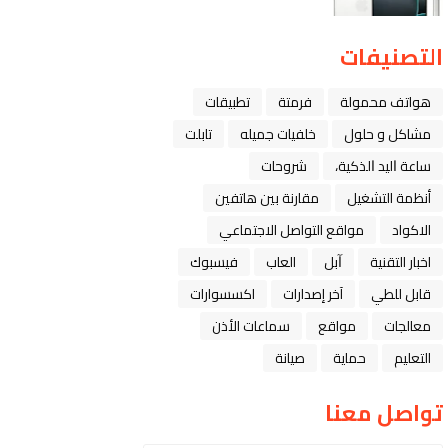
التصنيفات
هواتف محمولة
فرمتة
تطبيقات
مشاكل و حلول
خلفيات جميله
تابلت
ﺳﺎﻋﺔ ﺍﻟﻴﺪ ﺍﻟﺬﻛﻴﺔ،
شروحات
أنظمة التشغيل
مقارنة بين هاتفين
الاكواد
مواقع التواصل الاجتماعي
اخبار التقنية
ﺁﺑﻞ
العاب
فيسبوك
قابل للطي
آخر إصدارات
اكسسوارات
معالجات
مواقع
سماعات الأذن
التعليم
حماية
صيانة
تواصل معنا