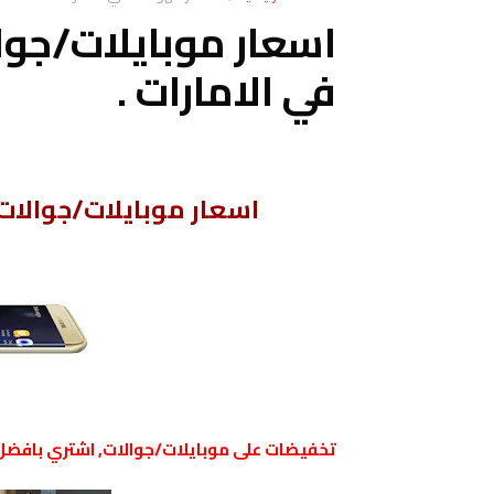
في الامارات .
اسعار موبايلات/جوالات سامسونج sung
تخفيضات على موبايلات/جوالات, اشتري بافضل ا