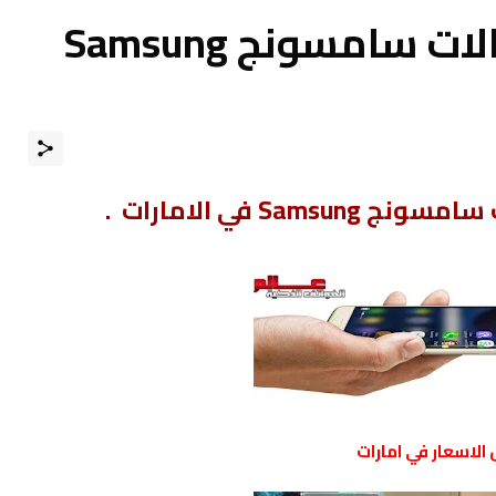
اسعار موبايلات/جوالات سامسونج Samsung
Sam في الامارات .
لاسعار في امارات