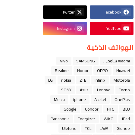
Twitter
Facebook
Instagram
YouTube
الهواتف الذكية
Xiaomi شاومي
SAMSUNG
Vivo
Realme
Honor
OPPO
Huawei
LG
nokia
ZTE
Infinix
Motorola
SONY
Asus
Lenovo
Tecno
Meizu
iphone
Alcatel
OnePlus
Google
Condor
HTC
BLU
Panasonic
Energizer
WIKO
iPad
Ulefone
TCL
LAVA
Gionee