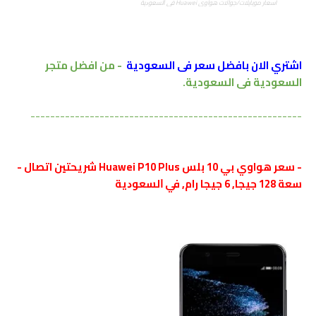
اسعار موبايلات/جوالات هواوي Huawei ﻓﻲ ﺍﻟﺴﻌﻮﺩﻳﺔ
اشتري الان بافضل سعر فى السعودية
- من افضل متجر
السعودية فى السعودية.
-------------------------------------------------------
- سعر هواوي بي 10 بلس Huawei P10 Plus شريحتين اتصال -
سعة 128 جيجا, 6 جيجا رام, ﻓﻲ ﺍﻟﺴﻌﻮﺩﻳﺔ