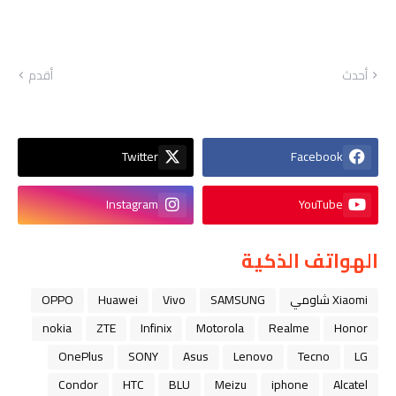
أحدث
أقدم
Twitter
Facebook
Instagram
YouTube
الهواتف الذكية
Xiaomi شاومي
SAMSUNG
Vivo
Huawei
OPPO
nokia
ZTE
Infinix
Motorola
Realme
Honor
OnePlus
SONY
Asus
Lenovo
Tecno
LG
Condor
HTC
BLU
Meizu
iphone
Alcatel