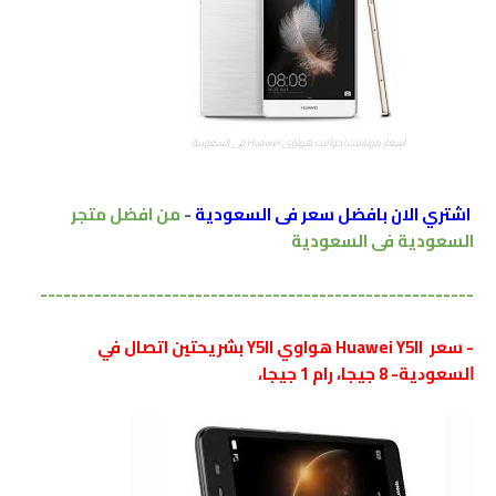
اسعار موبايلات/جوالات هواوي Huawei ﻓﻲ ﺍﻟﺴﻌﻮﺩﻳﺔ
اشتري الان بافضل سعر فى السعودية
-
من افضل متجر
السعودية فى السعودية
--------------------------------------------------------
- سعر Huawei Y5II هواوي Y5II بشريحتين اتصال ﻓﻲ
ﺍﻟﺴﻌﻮﺩﻳﺔ- 8 جيجا، رام 1 جيجا،