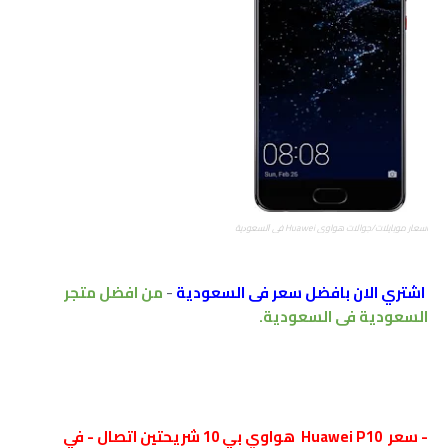
اسعار موبايلات/جوالات هواوي Huawei ﻓﻲ ﺍﻟﺴﻌﻮﺩﻳﺔ
اشتري الان بافضل سعر فى السعودية
-
من افضل متجر
السعودية فى السعودية.
- سعر Huawei P10 هواوي بي 10 شريحتين اتصال - ﻓﻲ