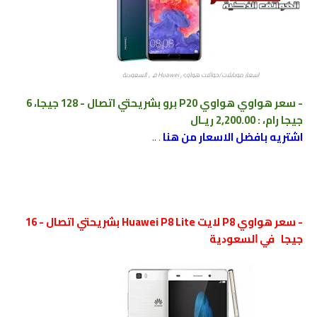
اسعار موبايلات/جوالات هواوي Huawei ﻓﻲ ﺍﻟﺴﻌﻮﺩﻳﺔ
-
سعر
هواوي
هواوي P20 برو بشريحتي اتصال - 128 جيجا، 6
جيجا رام، :
2,200.00 ريـال
اشتريه بافضل الاسعار من هنا
.
..
-
سعر
هواوي P8 لايت
Huawei P8 Lite
بشريحتي اتصال - 16
جيجا
ﻓﻲ ﺍﻟﺴﻌﻮﺩﻳﺔ