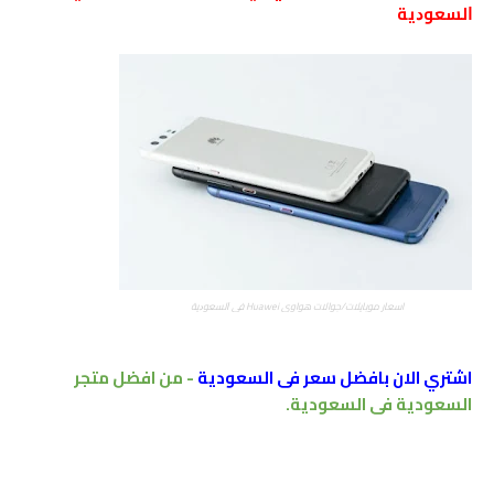
ﺍﻟﺴﻌﻮﺩﻳﺔ
اسعار موبايلات/جوالات هواوي Huawei ﻓﻲ ﺍﻟﺴﻌﻮﺩﻳﺔ
اشتري الان بافضل سعر فى السعودية
- من افضل متجر
السعودية فى السعودية.