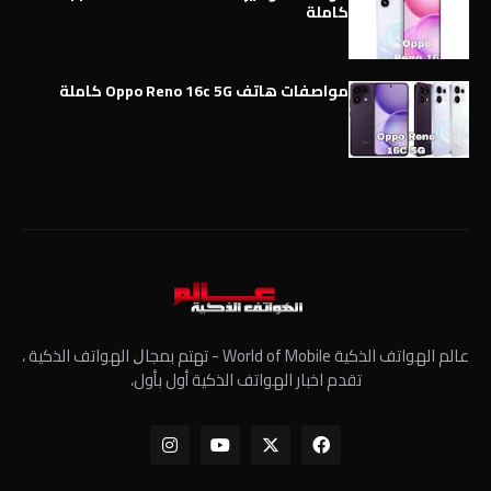
كاملة
مواصفات هاتف Oppo Reno 16c 5G كاملة
عالم الهواتف الذكية World of Mobile - ﺗﻬﺘﻢ ﺑﻤﺠﺎﻝ الهواتف الذكية ،
تقدم اخبار الهواتف الذكية أول بأول،