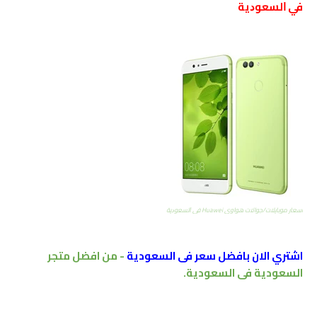
ﻓﻲ ﺍﻟﺴﻌﻮﺩﻳﺔ
اسعار موبايلات/جوالات هواوي Huawei ﻓﻲ ﺍﻟﺴﻌﻮﺩﻳﺔ
اشتري الان بافضل سعر فى السعودية
- من افضل متجر
السعودية فى السعودية.