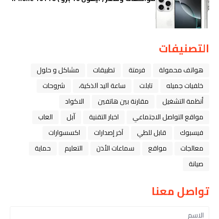
التصنيفات
هواتف محمولة
فرمتة
تطبيقات
مشاكل و حلول
خلفيات جميله
تابلت
ﺳﺎﻋﺔ ﺍﻟﻴﺪ ﺍﻟﺬﻛﻴﺔ،
شروحات
أنظمة التشغيل
مقارنة بين هاتفين
الاكواد
مواقع التواصل الاجتماعي
اخبار التقنية
ﺁﺑﻞ
العاب
فيسبوك
قابل للطي
آخر إصدارات
اكسسوارات
معالجات
مواقع
سماعات الأذن
التعليم
حماية
صيانة
تواصل معنا