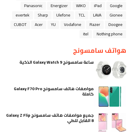
Panasonic
Energizer
WIKO
iPad
Google
evertek
Sharp
Ulefone
TCL
LAVA
Gionee
CUBOT
Acer
YU
Vodafone
Razer
Doogee
itel
Nothing phone
هواتف سامسونج
ساعة سامسونج Galaxy Watch 9 الذكية
مواصفات هاتف سامسونج Galaxy F70 Pro
كاملة
جميع مواصفات هاتف سامسونج Galaxy Z Flip
8 القابل للطي