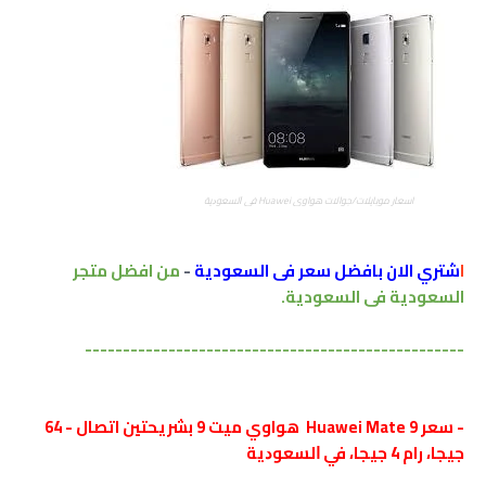
اسعار موبايلات/جوالات هواوي Huawei ﻓﻲ ﺍﻟﺴﻌﻮﺩﻳﺔ
ا
شتري الان بافضل سعر فى السعودية
-
من افضل متجر
السعودية فى السعودية.
--------------------------------------------------
- سعر
Huawei Mate 9
هواوي ميت 9 بشريحتين اتصال - 64
جيجا، رام 4 جيجا، ﻓﻲ ﺍﻟﺴﻌﻮﺩﻳﺔ