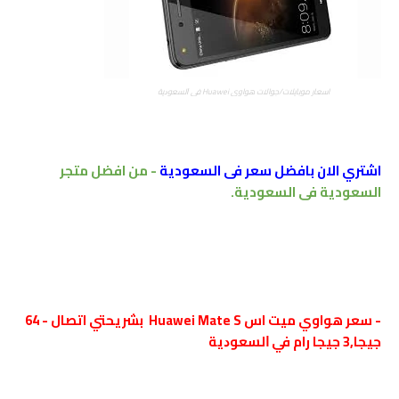
اسعار موبايلات/جوالات هواوي Huawei ﻓﻲ ﺍﻟﺴﻌﻮﺩﻳﺔ
اشتري الان بافضل سعر فى السعودية
- من افضل متجر
السعودية فى السعودية.
- سعر هواوي ميت اس Huawei Mate S بشريحتي اتصال - 64
جيجا,3 جيجا رام
ﻓﻲ ﺍﻟﺴﻌﻮﺩﻳﺔ