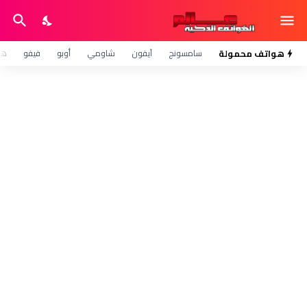
هواتف محمولة
سامسونج
آيفون
شاومي
أوبو
فيفو
هو