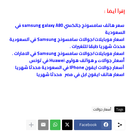
إقرأ أيضاً :
سعر هاتف سامسونج جالكسي samsung galaxy A80 في
السعودية
اسعار موبايلات/جوالات سامسونج Samsung ﻓﻲ ﺍﻟﺴﻌﻮﺩﻳﺔ
محدث شهريا طبقا للتغيرات .
اسعار موبايلات/جوالات سامسونج Samsung في الامارات .
ﺃﺳﻌﺎﺭ ﺟﻮﺍﻻﺕ ﻭ ﻫﻮﺍﺗﻒ ﻫﻮﺍﻭﻱ Huawei ﻓﻲ ﺗﻮﻧﺲ
أسعار جوالات ايفون IPhone في السعودية محدثا شهريا
اسعار هاتف ايفون ابل في ﻣﺼﺮ محدثا شهريا
Tags
أسعار جوالات
Facebook