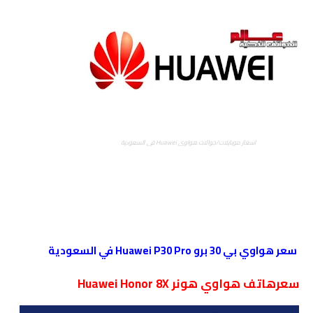
اسعار موبايلات/جوالات هواوي Huawei ﻓﻲ ﺍﻟﺴﻌﻮﺩﻳﺔ
سعر هواوي بي 30 برو Huawei P30 Pro في السعودية
سعرهاتف هواوي هونر Huawei Honor 8X