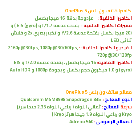
كاميرا
هاتف ون بلس OnePlus 5
الكاميرا الخلفية:
مزدوجة بدقة 16 ميجا بكسل
مميزات الكاميرا الخلفية :
بفتحة عدسة f/1.7 و EIS (gyro) ) و
(20 ميجا بكسل بفتحة عدسة f/2.6 و تكبير بصري 2x و فلاش
ثنائي LED
الفيديو الكاميرا الخلفية: :
2160p@30fps, 1080p@30/60fps,
720p@30/120fp
الكاميرا الامامية:
16 ميجا بكسل ،
بفتحة عدسة f/2.0 و EIS
(gyro) و 1.0 ميكرون حجم بكسل و بجودة 1080p و Auto HDR
معالج
هاتف ون بلس OnePlus 5
النوع
المعالج
:
Qualcomm MSM8998 Snapdragon 835
سرعة
المعالج
:
ثماني النواه ( رباعي النواه 2.35 جيجا هرتز
Kryo و رباعي النواه 1.9 جيجا هرتز Kryo )
المعالج الرسومى
:
Adreno 540