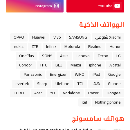
Instagram
YouTube
الهواتف الذكية
Xiaomi شاومي
SAMSUNG
Vivo
Huawei
OPPO
nokia
ZTE
Infinix
Motorola
Realme
Honor
OnePlus
SONY
Asus
Lenovo
Tecno
LG
Condor
HTC
BLU
Meizu
iphone
Alcatel
Panasonic
Energizer
WIKO
iPad
Google
evertek
Sharp
Ulefone
TCL
LAVA
Gionee
CUBOT
Acer
YU
Vodafone
Razer
Doogee
itel
Nothing phone
هواتف سامسونج
ساعة سامسونج Galaxy Watch 9 الذكية