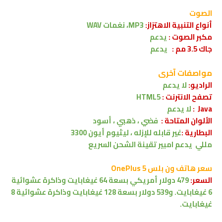
الصوت
أنواع التنبية الاهتزاز:
MP3، نغمات WAV
مكبر الصوت :
يدعم
جاك 3.5 مم :
يدعم
مواصفات آخرى
الراديو:
لا يدعم
تصفح الانترنت :
HTML5
Java :
لا يدعم
الألوان المتاحة :
فضي ، ذهبي ، أسود
البطارية :
غير قابله للإزله ، ليثيوم أيون 3300
مللي
يدعم
امبير
تقينة الشحن السريع
سعر هاتف ون بلس OnePlus 5
السعر:
479 دولار أمريكي بسعة 64 غيغابايت وذاكرة عشوائية
6 غيغابايت. و539 دولار بسعة 128 غيغابايت وذاكرة عشوائية 8
غيغابايت.