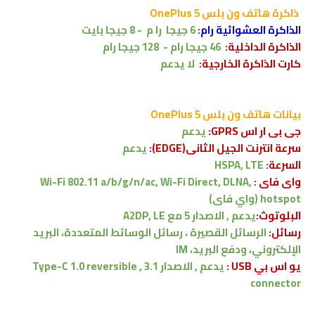
ذاكرة
هاتف ون بلس OnePlus 5
الذاكرة العشوائية رام
:
6 جيجا را م - 8 جيجا بايت
الذاكرة الداخلية:
46 جيجا رام - 128
جيجا رام
كارت الذاكرة الخارجية:
لا يدعم
بيانات
هاتف ون بلس OnePlus 5
جى بى ار اس GPRS:
يدعم
سرعة انترنت الجيل الثانى(EDGE):
يدعم
السرعة:
HSPA, LTE
واى فاى :
Wi-Fi 802.11 a/b/g/n/ac, Wi-Fi Direct, DLNA,
hotspot (واي فاى)
البلوتوث:
يدعم , الاصدار 5 مع A2DP, LE
رسائل:
الرسائل القصيرة ، رسائل الوسائط المتعددة، البريد
الإلكتروني، ودفع البريد، IM
يو اس بي USB :
يدعم , الاصدار 3.1 , Type-C 1.0 reversible
connector