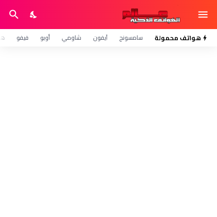
هواتف محمولة
سامسونج
آيفون
شاومي
أوبو
فيفو
هو