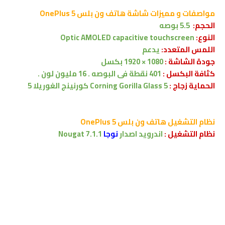
مواصفات و مميزات شاشة
هاتف ون بلس OnePlus 5
الحجم:
5.5 بوصه
النوع:
Optic AMOLED capacitive touchscreen
اللمس المتعدد:
يدعم
جودة الشاشة :
1080 × 1920 بكسل
كثافة البكسل :
401 نقطة فى البوصه . 16 مليون لون .
الحماية زجاج :
Corning Gorilla Glass 5 كورنينج الغوريلا 5
نظام التشغيل
هاتف ون بلس OnePlus 5
نظام التشغيل :
اندرويد اصدار
نوجا
Nougat
7.1.1