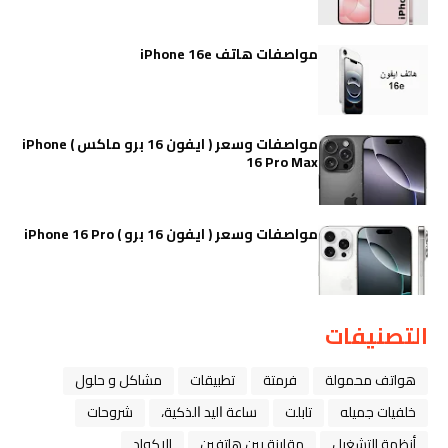
مواصفات هاتف iPhone 16e
مواصفات وسعر ( ايفون 16 برو ماكس ) iPhone
16 Pro Max
مواصفات وسعر ( ايفون 16 برو ) iPhone 16 Pro
التصنيفات
هواتف محمولة
فرمتة
تطبيقات
مشاكل و حلول
خلفيات جميله
تابلت
ﺳﺎﻋﺔ ﺍﻟﻴﺪ ﺍﻟﺬﻛﻴﺔ،
شروحات
أنظمة التشغيل
مقارنة بين هاتفين
الاكواد