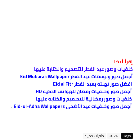
إقرأ أيضا :
خلفيات وصور عيد الفطر للتصميم والكتابة عليها
أجمل صور وبوستات عيد الفطر Eid Mubarak Wallpaper
افضل صور تهنئة بعيد الفطر Eid al Fitr
أجمل صور وخلفيات رمضان للهواتف الذكية HD
خلفيات وصور رمضانية للتصميم والكتابة عليها
أجمل صور وخلفيات عيد الأضحى Eid-ul-Adha Wallpapers
.
Tags
2024
خلفيات جميله