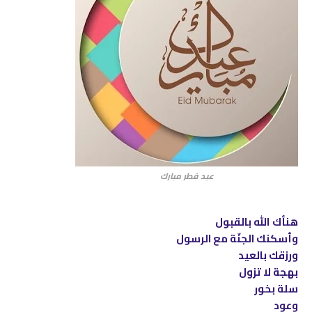
عيد فطر مبارك
هنأك الله بالقبول
وأسكنك الجنّة مع الرسول
ورزقك بالعيد
بهجة لا تزول
سلة بخور
وعود