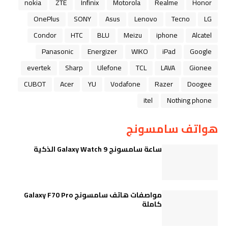
nokia
ZTE
Infinix
Motorola
Realme
Honor
OnePlus
SONY
Asus
Lenovo
Tecno
LG
Condor
HTC
BLU
Meizu
iphone
Alcatel
Panasonic
Energizer
WIKO
iPad
Google
evertek
Sharp
Ulefone
TCL
LAVA
Gionee
CUBOT
Acer
YU
Vodafone
Razer
Doogee
itel
Nothing phone
هواتف سامسونج
ساعة سامسونج Galaxy Watch 9 الذكية
مواصفات هاتف سامسونج Galaxy F70 Pro
كاملة