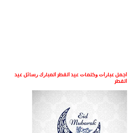
ﺍﺟﻤﻞ ﻋﺒﺎﺭﺍﺕ ﻭﻛﻠﻤﺎﺕ ﻋﻴﺪ ﺍﻟﻔﻄﺮ ﺍﻟﻤﺒﺎﺭﻙ ﺭﺳﺎﺋﻞ ﻋﻴﺪ
ﺍﻟﻔﻄﺮ