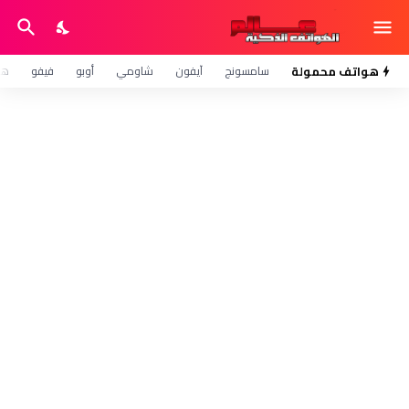
هواتف محمولة
سامسونج
آيفون
شاومي
أوبو
فيفو
هو