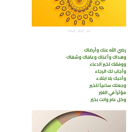
عيد_فطر_مبارك
رضي الله عنك وأرضاك
وهداك وأغناك وعافاك وشفاك
ووفقك لخير الدعاء
وأجاب لك الرجاء
وأحبك بلا ابتلاء
وجعلك ساعياً للخير
مؤثراً في الغيْر
وكل عام وانت بخيْر