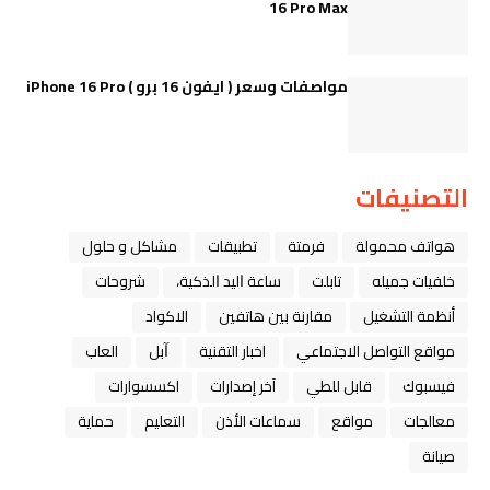
16 Pro Max
مواصفات وسعر ( ايفون 16 برو ) iPhone 16 Pro
التصنيفات
هواتف محمولة
فرمتة
تطبيقات
مشاكل و حلول
خلفيات جميله
تابلت
ﺳﺎﻋﺔ ﺍﻟﻴﺪ ﺍﻟﺬﻛﻴﺔ،
شروحات
أنظمة التشغيل
مقارنة بين هاتفين
الاكواد
مواقع التواصل الاجتماعي
اخبار التقنية
ﺁﺑﻞ
العاب
فيسبوك
قابل للطي
آخر إصدارات
اكسسوارات
معالجات
مواقع
سماعات الأذن
التعليم
حماية
صيانة