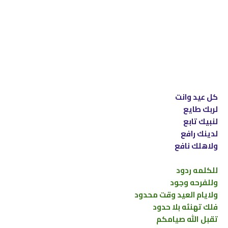
كل عيد وانت
لربك طايع
لنبيك تابع
لدينك رافع
ولاهلك نافع
للكلمه ردود
وللفرحه وجود
ولايام العيد وقت محدود
فلك تهنئه بلا حدود
تقبل الله صيامكم