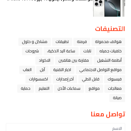
التصنيفات
هواتف محمولة
فرمتة
تطبيقات
مشاكل و حلول
خلفيات جميله
تابلت
ﺳﺎﻋﺔ ﺍﻟﻴﺪ ﺍﻟﺬﻛﻴﺔ،
شروحات
أنظمة التشغيل
مقارنة بين هاتفين
الاكواد
مواقع التواصل الاجتماعي
اخبار التقنية
ﺁﺑﻞ
العاب
فيسبوك
قابل للطي
آخر إصدارات
اكسسوارات
معالجات
مواقع
سماعات الأذن
التعليم
حماية
صيانة
تواصل معنا