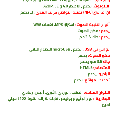
البلوتوث:
يدعم , الاصدار 4.0 و A2DP, LE
ان اف سى(NFC) تقنية التواصل قريب المدى :
لا يدعم
أنواع التنبية الصوت :
اهتزاز؛ MP3، نغمات WAV .
يدعم :
مكبر الصوت.
يدعم :
جاك 3.5 مم
يو اس بي USB :
يدعم , microUSB الاصدار الثاني
مكبر الصوت:
يدعم
جاك
3.5 مم: يدعم
المتصفح:
HTML5
الراديو:
يدعم
تحديد المواقع:
يدعم
الالوان المتاحة:
الذهب، الوردي، الأزرق، أبيض، رمادي
البطارية :
نوع ليثيوم بوليمر ، قابلة للازاله القوة: 2100 ميلي
امبير