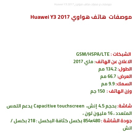
موصفات و مميزات هاتف هواوي Huawei Y3 2017
موصفات هاتف هواوي Huawei Y3 2017
الشبكات :
GSM/HSPA/LTE
الاعلان عن الهاتف
: ماي 2017
الطول:
134.2 مم
العرض:
66.7 مم
السمك:
9.9 مم
وزن الهاتف :
150 جم
شاشة:
بحجم 4.5 إنش، Capacitive touchscreen يدعم اللمس
المتعدد ، 16 مليون لون ،
جودة الشاشة :
854x480 بكسل كثافة البكسل : 218 بكسل /
انش