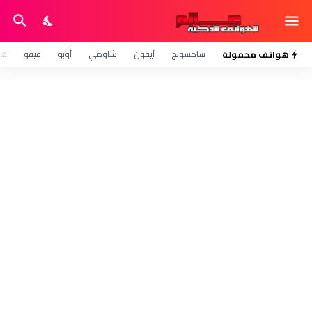
هواتف محمولة
سامسونج
آيفون
شاومي
أوبو
فيفو
هو