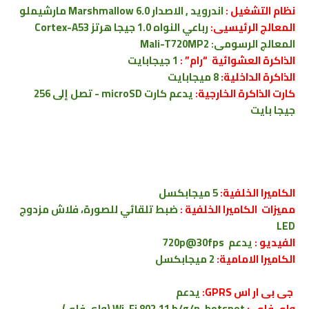
نظام التشغيل :
اندرويد , الاصدار 6.0 Marshmallow مارشيملو
المعالج الرئيسيى:
رباعي النواه 1.0 جيجا هرتز Cortex-A53
المعالج الرسومى: Mali-T720MP2
الذاكرة العشوائية “رام” :
1 جيجابايت
الذاكرة الداخلية:
8 ميجابايت
كارت الذاكرة الخارجية:
يدعم كارت microSD - تصل إلى 256
جيجا بايت
الكاميرا الخلفية:
5 ميجابكسل
مميزات الكاميرا الخلفية :
ضبط تلقائي للصورة، فلاش مزدوج
LED
الفيديو :
يدعم 720p@30fps
الكاميرا الامامية:
2 ميجابكسل
جى بى ار اس GPRS:
يدعم
واى فاى :
Wi-Fi 802.11 b/g/n, hotspot (واي فاى)