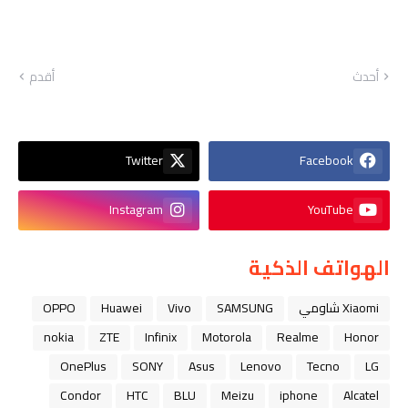
أحدث
أقدم
Twitter
Facebook
Instagram
YouTube
الهواتف الذكية
Xiaomi شاومي
SAMSUNG
Vivo
Huawei
OPPO
nokia
ZTE
Infinix
Motorola
Realme
Honor
OnePlus
SONY
Asus
Lenovo
Tecno
LG
Condor
HTC
BLU
Meizu
iphone
Alcatel