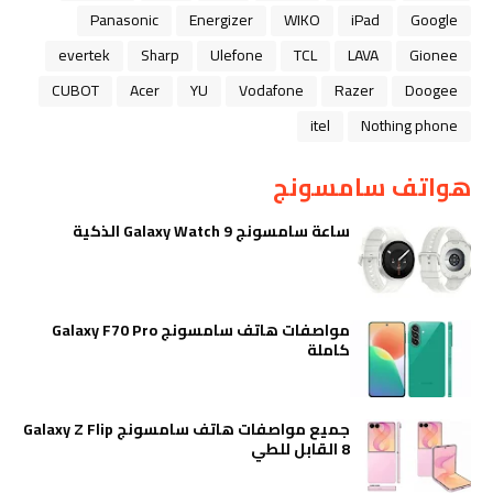
Panasonic
Energizer
WIKO
iPad
Google
evertek
Sharp
Ulefone
TCL
LAVA
Gionee
CUBOT
Acer
YU
Vodafone
Razer
Doogee
itel
Nothing phone
هواتف سامسونج
ساعة سامسونج Galaxy Watch 9 الذكية
مواصفات هاتف سامسونج Galaxy F70 Pro
كاملة
جميع مواصفات هاتف سامسونج Galaxy Z Flip
8 القابل للطي