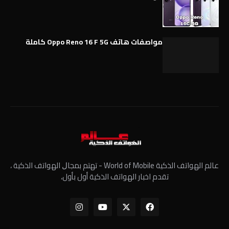
مواصفات هاتف Oppo Reno 16 F 5G كاملة
عالم الهواتف الذكية World of Mobile - ﺗﻬﺘﻢ ﺑﻤﺠﺎﻝ الهواتف الذكية ،
تقدم اخبار الهواتف الذكية أول بأول،