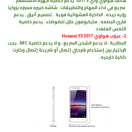
هاتف هواوي واي 3 2017 يدعم خاصية اجهزة الاستشعار .
سريع في اداء المهام والتطبيقات . شاشه كبيره مميزه بزوايا
رؤيه جيده . الذاكرة العشوائية قوية . تصميم أنيق . يدعم
قارئ البصمه . مايكروفون عازل للضوضاء . يدعم خاصية
اللمس المتعدد .
2- عيوب هواوي Huawei Y3 2017
البطارية . لا يدعم الشحن السريع ، و لا يدعم خاصية NFC . يجب
الإختيار بين إستخدام شرحتي إتصال أو شريحة إتصال وكارت
ذاكرة خارجيه .