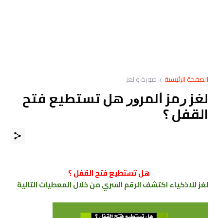
الصفحة الرئيسية
صورة و لغز
ﻟﻐﺰ ﺭﻣﺰ ﺍﻟﻤﺮﻭﺭ هل تستطيع فتح
القفل ؟
هل تستطيع فتح القفل ؟
لغز للاذكياء اكتشف الرقم السري من خلال المعطيات التالية