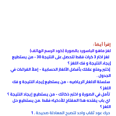
إقرأ أيضاً :
لغز ماهو الباسورد بالصورة (كود الرسم الهاتف)
لغز اختر 3 كرات فقط لتحصل على النتيجة 30 - ﻣﻦ ﻳﺴﺘﻄﻴﻊ
ﺇﻳﺠﺎﺩ ﺍﻟﻨﺘﻴﺠﺔ و فك اللغز ؟
ﺇﺧﺘﺒﺮ ﻭﻣﺘﻊ ﻋﻘﻠﻚ بأفضل الألغاز الحسابية - إملأ الفراغات في
الجدول .
ﺳﻠﺴﻠﺔ ﺍﻻﻟﻐﺎﺯ ﺍﻟﺮﻳﺎﺿﻴﻪ - ﻣﻦ ﻳﺴﺘﻄﻴﻊ ﺇﻳﺠﺎﺩ ﺍﻟﻨﺘﻴﺠﺔ و فك
اللغز ؟
تأمل في الصورة و اختبر ذكائك - ﻣﻦ ﻳﺴﺘﻄﻴﻊ إيجاد النتيجة ؟
اي باب يفتحه هذا المفتاح ﻟﻸﺫﻛﻴﺎﺀ ﻓﻘﻂ .من يستطيع حل
اللغز ؟
حرك عود ثقاب واحد لتصبح المعادلة صحيحة
.
1