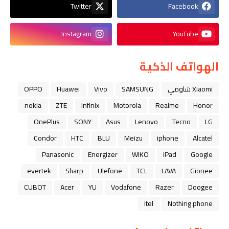
Twitter
Facebook
Instagram
YouTube
الهواتف الذكية
Xiaomi شاومي
SAMSUNG
Vivo
Huawei
OPPO
nokia
ZTE
Infinix
Motorola
Realme
Honor
OnePlus
SONY
Asus
Lenovo
Tecno
LG
Condor
HTC
BLU
Meizu
iphone
Alcatel
Panasonic
Energizer
WIKO
iPad
Google
evertek
Sharp
Ulefone
TCL
LAVA
Gionee
CUBOT
Acer
YU
Vodafone
Razer
Doogee
itel
Nothing phone