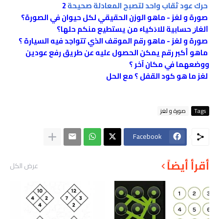
حرك عود ثقاب واحد لتصبح المعادلة صحيحة
2
صورة و لغز - ماهو الوزن الحقيقي لكل حيوان في الصورة؟
ﺍﻟﻐﺎﺯ ﺣﺴﺎﺑﻴﺔ ﻟﻼﺫﻛﻴﺎﺀ ﻣﻦ ﻳﺴﺘﻄﻴﻊ ﻣﻨﻜﻢ ﺣﻠﻬﺎ؟
صورة و لغز - ماهو رقم الموقف الذي تتواجد فيه السيارة ؟
ماهو أكبر رقم يمكن الحصول عليه عن طريق رفع عودين
ووضعهما في مكان آخر ؟
لغز ما هو كود القفل ؟ مع الحل
Tags
صورة و لغز
Facebook
أقرأ أيضاً
عرض الكل