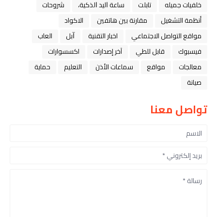
خلفيات جميله
تابلت
ﺳﺎﻋﺔ ﺍﻟﻴﺪ ﺍﻟﺬﻛﻴﺔ،
شروحات
أنظمة التشغيل
مقارنة بين هاتفين
الاكواد
مواقع التواصل الاجتماعي
اخبار التقنية
ﺁﺑﻞ
العاب
فيسبوك
قابل للطي
آخر إصدارات
اكسسوارات
معالجات
مواقع
سماعات الأذن
التعليم
حماية
صيانة
تواصل معنا