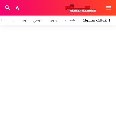
هواتف محمولة
سامسونج
آيفون
شاومي
أوبو
فيفو
هو