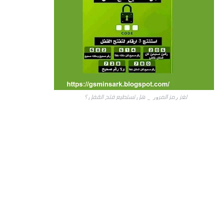
ﻟﻐﺰ ﺭﻣﺰ ﺍﻟﻤﺮﻭﺭ _ هل تستطيع فتح القفل ؟