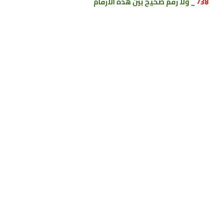
738
_ ولا رقم صحيح بين هذه الارقام