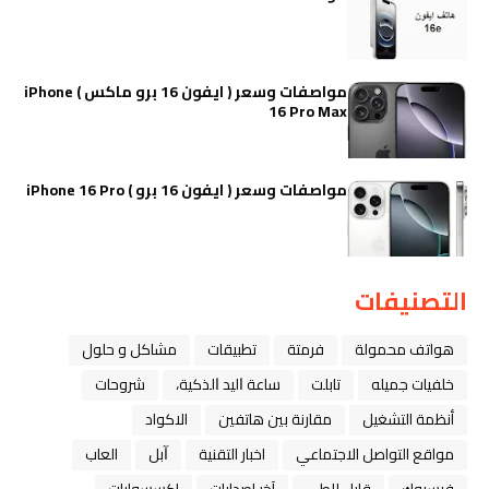
مواصفات وسعر ( ايفون 16 برو ماكس ) iPhone
16 Pro Max
مواصفات وسعر ( ايفون 16 برو ) iPhone 16 Pro
التصنيفات
هواتف محمولة
فرمتة
تطبيقات
مشاكل و حلول
خلفيات جميله
تابلت
ﺳﺎﻋﺔ ﺍﻟﻴﺪ ﺍﻟﺬﻛﻴﺔ،
شروحات
أنظمة التشغيل
مقارنة بين هاتفين
الاكواد
مواقع التواصل الاجتماعي
اخبار التقنية
ﺁﺑﻞ
العاب