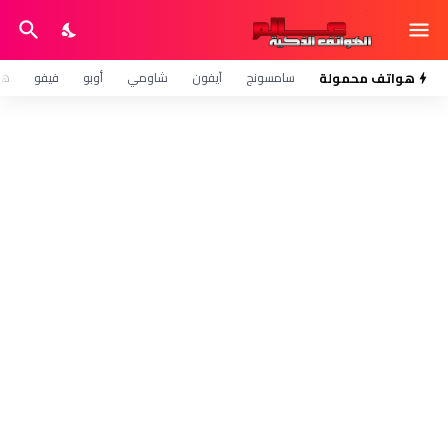
هواتف محمولة
سامسونج
آيفون
شاومي
أوبو
فيفو
هو