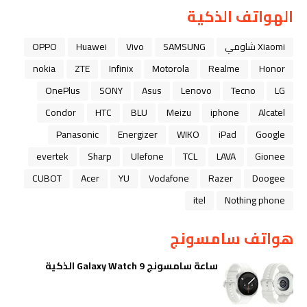
الهواتف الذكية
Xiaomi شاومي
SAMSUNG
Vivo
Huawei
OPPO
nokia
ZTE
Infinix
Motorola
Realme
Honor
OnePlus
SONY
Asus
Lenovo
Tecno
LG
Condor
HTC
BLU
Meizu
iphone
Alcatel
Panasonic
Energizer
WIKO
iPad
Google
evertek
Sharp
Ulefone
TCL
LAVA
Gionee
CUBOT
Acer
YU
Vodafone
Razer
Doogee
itel
Nothing phone
هواتف سامسونج
ساعة سامسونج Galaxy Watch 9 الذكية