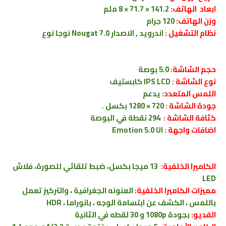
ابعاد الهاتف:
141.2 × 71.7 × 8 ملم
وزن الهاتف:
120 جرام
نظام التشغيل :
اندرويد , الاصدار 7.0 Nougat نوجا نوع
حجم الشاشة:
5.0 بوصة
نوع الشاشة :
IPS LCD كابستيف
اللمس المتعدد:
يدعم
جودة الشاشة :
720 × 1280 بكسل .
كثافة الشاشة :
294 نقطة في البوصة
اضافات واجهة :
Emotion 5.0 UI
الكاميرا الخلفية:
13 ميجا بكسل، ضبط تلقائي للصورة، فلاش
LED
مميزات الكاميرا الخلفية:
العنونه الجغرافية ، والتركيز تعمل
باللمس ، الكشف عن ابتسامة الوجه ، بانوراما ، HDR
الفديو:
بجودة 1080p و 30 لقطه في الثانية