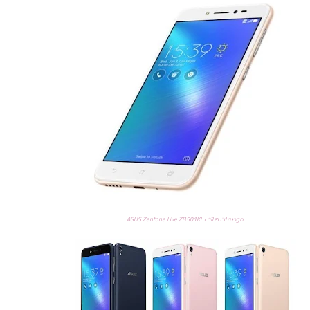
موصفات هاتف ASUS Zenfone Live ZB501KL