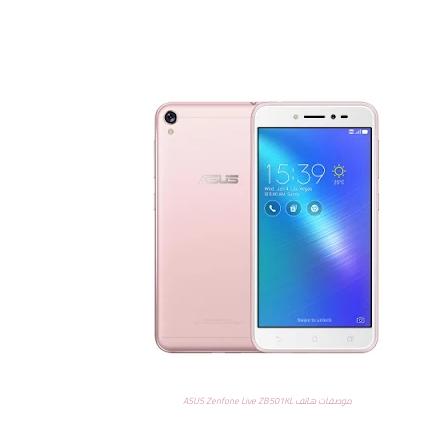
موصفات هاتف ASUS Zenfone Live ZB501KL