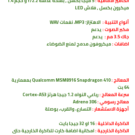
الكامير الأمامية :
5 ميجا بكسل , بفتحة عدسة f/2.2 و حجم 1.4
ميكرون بكسل , فلاش LED
أنواع التنبية :
الاهتزاز؛ MP3، نغمات WAV
مكبر الصوت :
يدعم
جاك 3.5 مم :
يدعم
اضافات :
ميكروفون مدمج لمنع الضوضاء
المعالج :
Qualcomm MSM8916 Snapdragon 410 بمعمارية
64 بت
سرعة المعالج :
رباعي النواه 1.2 جيجا هرتز Cortex-A53
معالج رسومي :
Adreno 306
أجهزة الاستشعار :
التسارع، والقرب، بوصلة
الذاكرة الداخلية :
16 او 32 جيجا بايت
الذاكرة الخارجية :
امكانية اضافة كارت للذاكرة الخارجية حتى