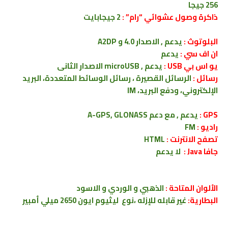
256 جيجا
ذاكرة وصول عشوائي “رام” :
2 جيجابايت
البلوتوث :
يدعم , الاصدار 4.0 و A2DP
ان اف سي :
يدعم
يو اس بي
USB
:
يدعم , microUSB الاصدار الثانى
رسائل :
الرسائل القصيرة ، رسائل الوسائط المتعددة، البريد
الإلكتروني، ودفع البريد، IM
GPS :
يدعم , مع دعم A-GPS, GLONASS
راديو :
FM
تصفح الانترنت :
HTML
جافا Java :
لا يدعم
الألوان المتاحة :
الذهبي و الوردي و الاسود
البطارية:
غير قابله للإزله ،نوع ليثيوم ايون 2650 ميلي أمبير